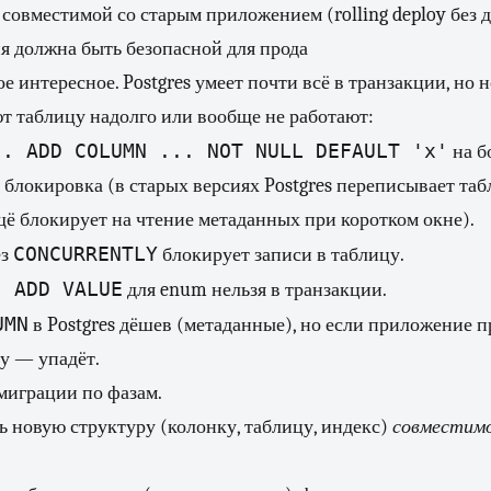
 совместимой со старым приложением (rolling deploy без 
я должна быть безопасной для прода
е интересное. Postgres умеет почти всё в транзакции, но 
т таблицу надолго или вообще не работают:
.. ADD COLUMN ... NOT NULL DEFAULT 'x'
на б
блокировка (в старых версиях Postgres переписывает таб
ё блокирует на чтение метаданных при коротком окне).
CONCURRENTLY
ез
блокирует записи в таблицу.
. ADD VALUE
для enum нельзя в транзакции.
UMN
в Postgres дёшев (метаданные), но если приложение 
ку — упадёт.
миграции по фазам.
ь новую структуру (колонку, таблицу, индекс)
совместим