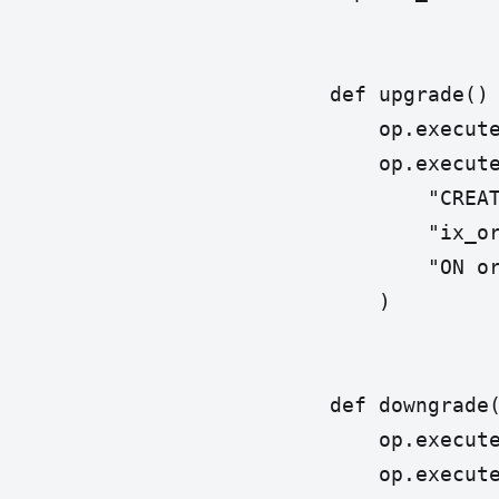
def upgrade() 
    op.execute
    op.execute
        "CREAT
        "ix_or
        "ON or
    )

def downgrade(
    op.execute
    op.execut