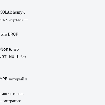
 SQLAlchemy с
остых случаев —
DROP
 это
=None
, что
NOT NULL
без
YPE
, который в
льно
читаешь
 — миграция