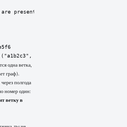
 are present for given argument 'head'; p
e5f6
 ("a1b2c3",
ся одна ветка,
ет граф).
 через полгода
ло номер один:
ит ветку в
джена, ты не