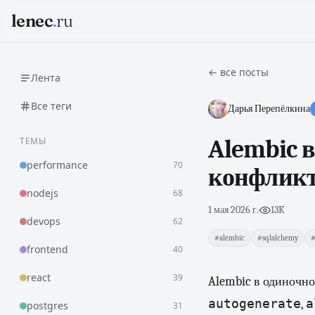
lenec
.
ru
← все посты
Лента
Все теги
Дарья Перепёлкина
ТЕМЫ
Alembic в
performance
70
конфликт
nodejs
68
1 мая 2026 г.
·
13K
devops
62
#alembic
#sqlalchemy
#
frontend
40
react
39
Alembic в одиночн
autogenerate
a
,
postgres
31