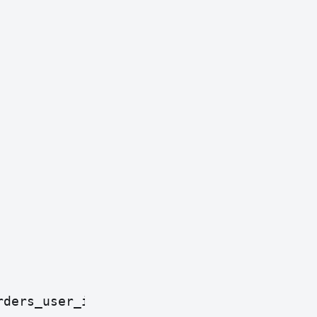
rders_user_id_created_at")