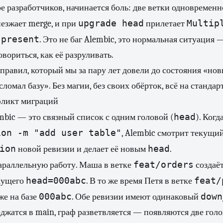
е разработчиков, начинается боль: две ветки одновременн
upgrade head
Multip
иезжает merge, и при
прилетает
 present
. Это не баг Alembic, это нормальная ситуация 
вориться, как её разруливать.
равил, который мы за пару лет довели до состояния «нов
сломал базу». Без магии, без своих обёрток, всё на станда
фликт миграций
head
mbic — это связный список с одним головой (
). Когд
ion -m "add user table"
, Alembic смотрит текущи
ion
head
новой ревизии и делает её новым
.
feat/orders
араллельную работу. Маша в ветке
создаё
head=000abc
feat/
екущего
. В то же время Петя в ветке
000abc
down
же на базе
. Обе ревизии имеют одинаковый
рджатся в main, граф разветвляется — появляются две голо