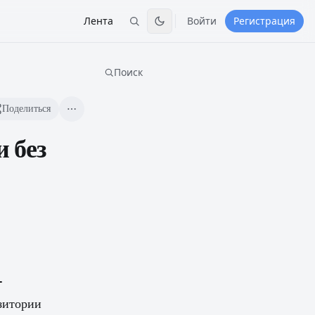
Лента
Войти
Регистрация
Поиск
Поделиться
 без
-
озитории