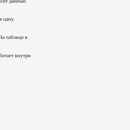
осит данные.
в одну.
На таблице в
аботает внутри