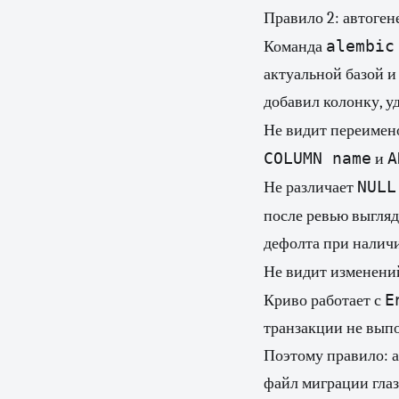
Правило 2: автоген
alembic
Команда
актуальной базой и
добавил колонку, уд
Не видит переимен
COLUMN name
A
и
NULL
Не различает
после ревью выгляд
дефолта при налич
Не видит изменени
E
Криво работает с
транзакции не вып
Поэтому правило: а
файл миграции гла