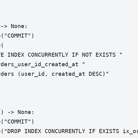
-> None:

("COMMIT")

(

E INDEX CONCURRENTLY IF NOT EXISTS "

ders_user_id_created_at "

ders (user_id, created_at DESC)"

) -> None:

("COMMIT")

e("DROP INDEX CONCURRENTLY IF EXISTS ix_o