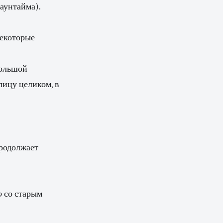
даунтайма).
некоторые
ольшой
лицу целиком, в
продолжает
о
со старым