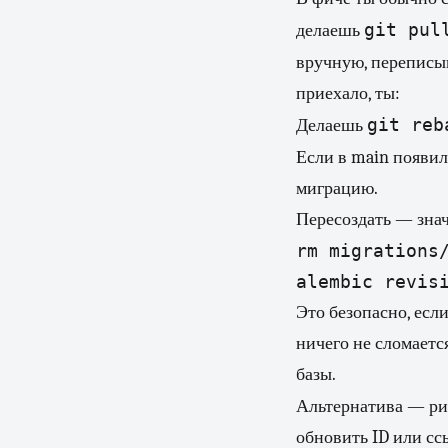
git pul
делаешь
вручную, перепис
приехало, ты:
git reb
Делаешь
Если в main появил
миграцию.
Пересоздать — знач
rm migrations/
alembic revis
Это безопасно, если
ничего не сломаетс
базы.
Альтернатива — ри
обновить ID или ссы