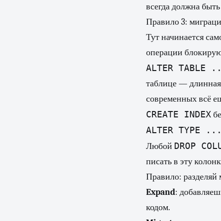
всегда должна быть
Правило 3: миграци
Тут начинается само
операции блокирую
ALTER TABLE .
таблице — длинная 
современных всё ещ
CREATE INDEX
б
ALTER TYPE ..
DROP COL
Любой
писать в эту колон
Правило: разделяй 
Expand
: добавляеш
кодом.