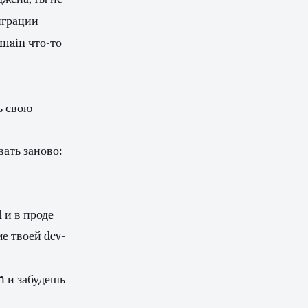
играции
 main что-то
ь свою
вать заново:
 и в проде
е твоей dev-
n
и забудешь