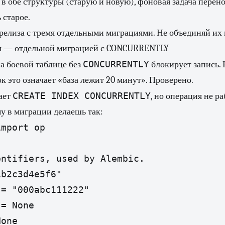
 в обе структуры (старую и новую), фоновая задача перен
 старое.
релиза с тремя отдельными миграциями. Не объединяй их 
ы — отдельной миграцией с CONCURRENTLY
CONCURRENTLY
а боевой таблице без
блокирует запись. 
к это означает «база лежит 20 минут». Проверено.
CREATE INDEX CONCURRENTLY
ает
, но операция не р
у в миграции делаешь так:
mport op

ntifiers, used by Alembic.

b2c3d4e5f6"

= "000abc111222"

= None

one
