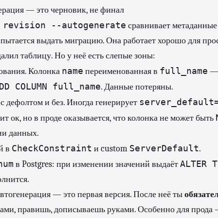
ерация — это черновик, не финал
 revision --autogenerate
сравнивает метаданные
 пытается выдать миграцию. Она работает хорошо для пр
алил таблицу. Но у неё есть слепые зоны:
name
full_name
ования. Колонка
переименованная в
—
DD COLUMN full_name
. Данные потеряны.
server_default
с дефолтом и без. Иногда генерирует
ит ок, но в проде оказывается, что колонка не может быть
ии данных.
CheckConstraint
ServerDefault
й в
и custom
.
num
ALTER T
в Postgres: при изменении значений выдаёт
олнится.
втогенерация — это первая версия. После неё ты
обязате
зами, правишь, дописываешь руками. Особенно для прода