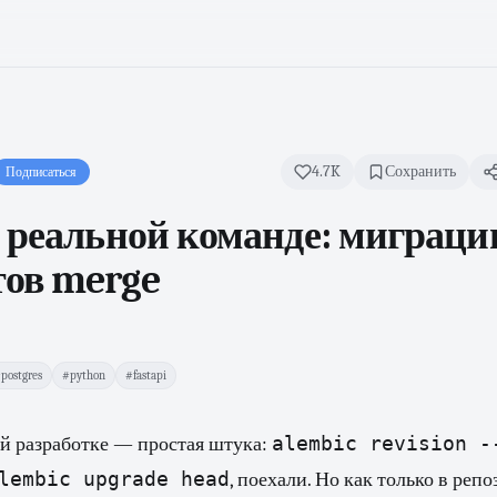
4.7K
Сохранить
Подписаться
 реальной команде: миграции
ов merge
postgres
#python
#fastapi
alembic revision -
ой разработке — простая штука:
lembic upgrade head
, поехали. Но как только в реп