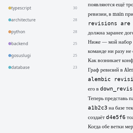
появляются ещё тро
typescript
30
ревизии, в main пр
architecture
28
revisions are
python
28
должна заранее дого
Ниже — мой набор п
backend
25
команде ни разу не 
gosuslugi
25
Как возникает кон
database
23
Граф ревизий в Ale
alembic revis
down_revis
его в
Теперь представь п
a1b2c3
на базе т
d4e5f6
создаёт
то
Когда обе ветки ме