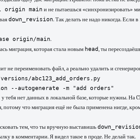
l origin main
и не пытаешься «синхронизировать» м
down_revision
ывая
. Так делать не надо никогда. Если в
ase origin/main
.
head
ась миграция, которая стала новым
, ты пересоздаёш
ит не переименовать файл, а реально удалить и сгенериро
versions/abc123_add_orders.py

ion --autogenerate -m "add orders"
 у тебя нет данных в локальной базе, которые нужны. На CI
я, потому что миграция ещё не была применена нигде, кром
down_revisio
сковать тем, что ты вручную выставишь
лку в комментарии. Я видел такое в проде. Не делай так.