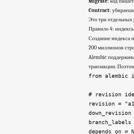
Migrate
: код пишет
Contract
: убираешь
Это три отдельных 
Правило 4: индекс
Создание индекса н
200 миллионов стро
Alembic поддержив
транзакции. Поэтом
from alembic i
# revision ide
revision = "a1
down_revision 
branch_labels 
depends_on = N