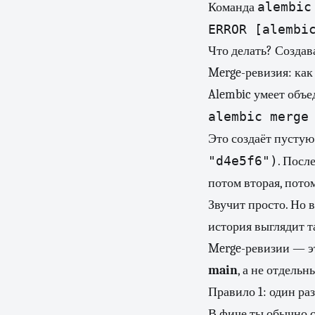
alembic
Команда
ERROR [alembi
Что делать? Создав
Merge-ревизия: как
Alembic умеет объе
alembic merge
Это создаёт пустую
"d4e5f6")
. Посл
потом вторая, потом
Звучит просто. Но 
история выглядит т
Merge-ревизии — э
main
, а не отдель
Правило 1: один ра
В фиче ты обычно с