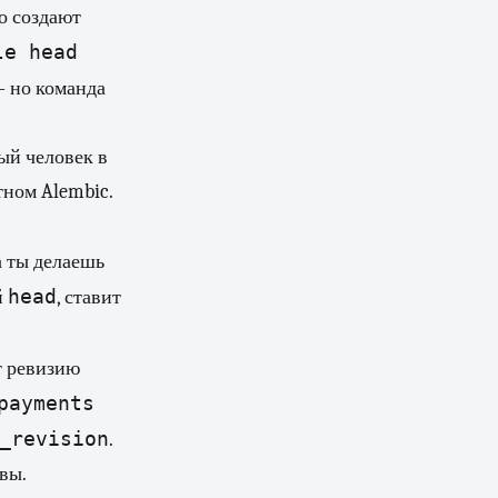
о создают
le head
— но команда
ый человек в
ртном Alembic.
а ты делаешь
head
й
, ставит
т ревизию
payments
_revision
.
вы.