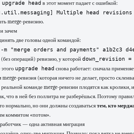
 upgrade head
в этот момент падает с ошибкой:
c.util.messaging] Multiple head revisions
ать merge-ревизию.
 и зачем
динять две головы одной командой:
 -m "merge orders and payments" a1b2c3 d4
down_revision =
 (без операций) ревизию, у которой
upgrade head
е этого
снова работает: сначала применяет
 merge-ревизия (которая ничего не делает, просто склеива
в реальной команде merge-ревизии плодятся как кролики, и
ак, что в ней без поллитра не разберёшься. Поэтому прави
то нормально, но они должны создаваться
тем, кто мердж
ным коммитом «потом».
зработчик — одна активная миграция
оздаёшь одну-две миграции. Правило: пока ветка не вмер