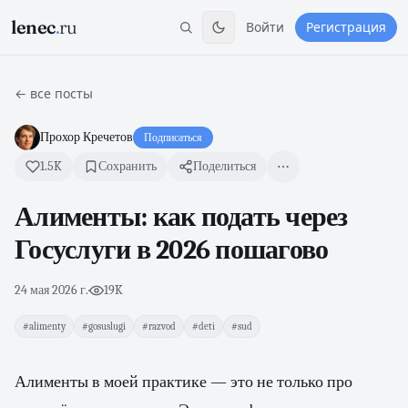
lenec
.
ru
Войти
Регистрация
← все посты
Прохор Кречетов
Подписаться
1.5K
Сохранить
Поделиться
Алименты: как подать через
Госуслуги в 2026 пошагово
24 мая 2026 г.
·
19K
#alimenty
#gosuslugi
#razvod
#deti
#sud
Алименты в моей практике — это не только про