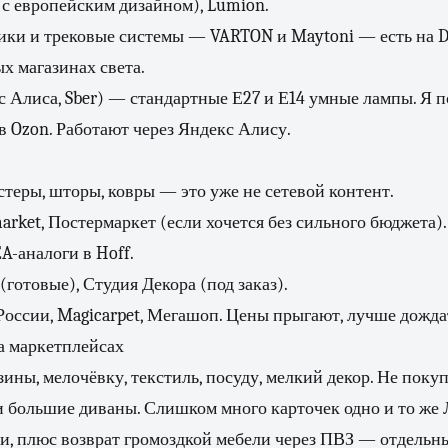
с европейским дизайном), Lumion.
ики и трековые системы — VARTON и Maytoni — есть на D
х магазинах света.
 Алиса, Sber) — стандартные Е27 и Е14 умные лампы. Я п
 в Ozon. Работают через Яндекс Алису.
стеры, шторы, ковры — это уже не сетевой контент.
rket, Постермаркет (если хочется без сильного бюджета).
A-аналоги в Hoff.
отовые), Студия Декора (под заказ).
оссии, Magicarpet, Мегашоп. Цены прыгают, лучше дожда
а маркетплейсах
зины, мелочёвку, текстиль, посуду, мелкий декор. Не пок
и большие диваны. Слишком много карточек одно и то же
и, плюс возврат громоздкой мебели через ПВЗ — отдельн