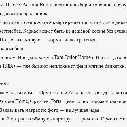
ни. Плюс у Аскона Home большой выбор и хорошие шоур
 давления продавцов.
 если планируешь жить в квартире лет пять: покупать дива
етплейсе. Каркас может быть из дешёвой сосны без сушки,
 Потрогать вживую — нормальная стратегия.
гкая мебель
основном. Иногда захожу в Tom Tailor Home и Икеаст (это 
е IKEA) — там бывают неплохие пуфы и мягкие банкетки.
той:
м механизмом — Орматек или Аскона, есть везде, гаранти
скона Home, Орматек, Toris. Цены сопоставимые, главное
 Заказывать матрас по фото — не лучшая идея.
ный матрас в съёмную квартиру — Промтекс-Ориент. Не п