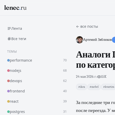
lenec
.
ru
← все посты
Лента
Все теги
Артемий Зябликов
ТЕМЫ
Аналоги I
performance
70
по катег
nodejs
68
24 мая 2026 г.
·
15K
devops
62
#ikea
#mebel
#kvartira
frontend
40
react
39
За последние три го
после переезда. У м
postgres
31