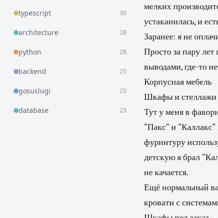
мелких производите
typescript
30
устаканилась, и ест
architecture
28
Заранее: я не опла
Просто за пару лет
python
28
выводами, где-то не
backend
25
Корпусная мебель
gosuslugi
25
Шкафы и стеллажи 
database
23
Тут у меня в фавор
"Пакс" и "Каллакс"
фурнитуру использу
детскую я брал "Ка
не качается.
Ещё нормальный ва
кровати с системам
Шкафы под заказ