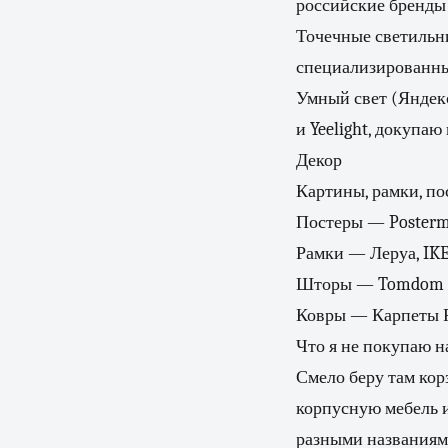
российские бренды 
Точечные светильн
специализированны
Умный свет (Яндекс
и Yeelight, докупаю
Декор
Картины, рамки, по
Постеры — Posterma
Рамки — Леруа, IKE
Шторы — Tomdom (г
Ковры — Карпеты Р
Что я не покупаю н
Смело беру там кор
корпусную мебель 
разными названиям