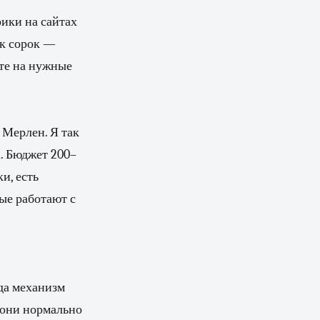
ики на сайтах
ук сорок —
ёте на нужные
 Мерлен. Я так
а. Бюджет 200–
и, есть
ые работают с
ода механизм
и они нормально