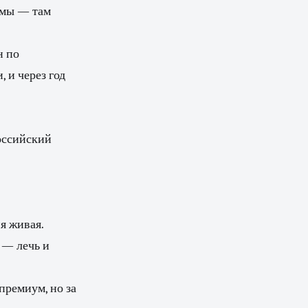
умы — там
н по
 и через год
российский
я живая.
 — лечь и
ремиум, но за