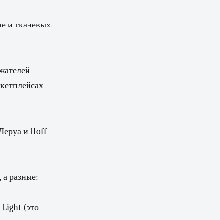
е и тканевых.
ржателей
ркетплейсах
 Леруа и Hoff
 а разные:
Light (это