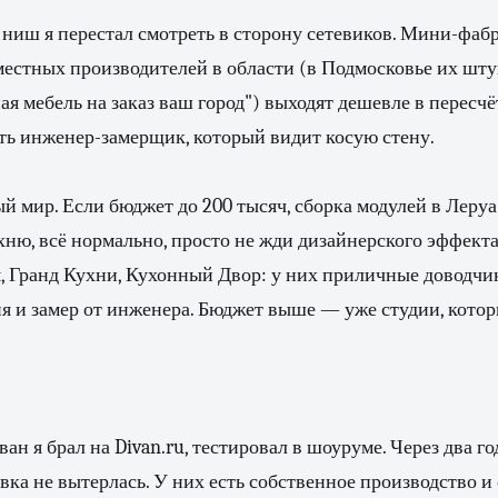
ниш я перестал смотреть в сторону сетевиков. Мини-фабр
местных производителей в области (в Подмосковье их шт
ая мебель на заказ ваш город") выходят дешевле в пересч
сть инженер-замерщик, который видит косую стену.
й мир. Если бюджет до 200 тысяч, сборка модулей в Леруа
хню, всё нормально, просто не жди дизайнерского эффект
 Гранд Кухни, Кухонный Двор: у них приличные доводчик
я и замер от инженера. Бюджет выше — уже студии, котор
н я брал на Divan.ru, тестировал в шоуруме. Через два г
ивка не вытерлась. У них есть собственное производство 