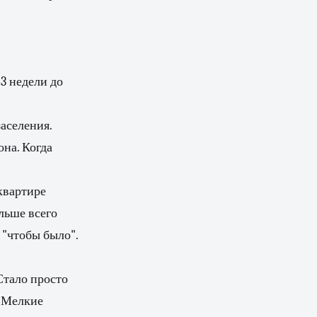
–3 недели до
аселения.
она. Когда
квартире
ольше всего
 "чтобы было".
Стало просто
. Мелкие