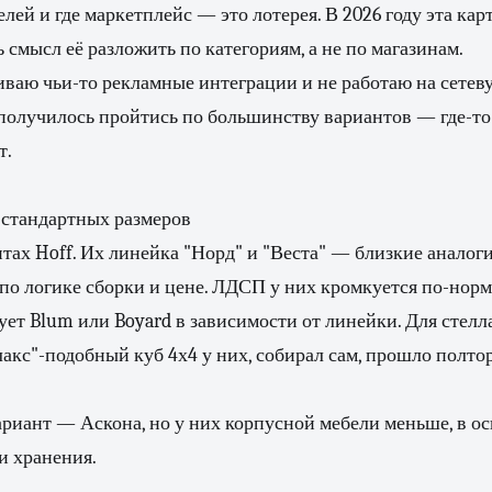
лей и где маркетплейс — это лотерея. В 2026 году эта кар
ь смысл её разложить по категориям, а не по магазинам.
чиваю чьи-то рекламные интеграции и не работаю на сетев
 получилось пройтись по большинству вариантов — где-т
т.
стандартных размеров
итах Hoff. Их линейка "Норд" и "Веста" — близкие анало
 по логике сборки и цене. ЛДСП у них кромкуется по-нор
ет Blum или Boyard в зависимости от линейки. Для стелла
лакс"-подобный куб 4х4 у них, собирал сам, прошло полтор
риант — Аскона, но у них корпусной мебели меньше, в о
и хранения.