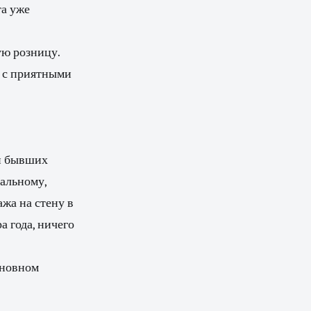
та уже
ую розницу.
о с приятными
ги бывших
мальному,
жа на стену в
а года, ничего
сновном