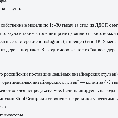
орм.
нная группа
 собственные модели по 15–30 тысяч за стол из ЛДСП с м
 пользуюсь таким, столешница не царапается явно, ножки 
стные мастерские в Instagram (запрещён) и в ВК. У меня 
из дерева под заказ. Выходит дороже, но это "живое" дере
(это российский поставщик дешёвых дизайнерских стульев)
 "оригинальных дизайнерских стульев" — копии за 4-5 ты
качество клея непредсказуемое. Если планируешь на годы
ийский Stool Group или европейские реплики у легитимны
вка
рганизаторы