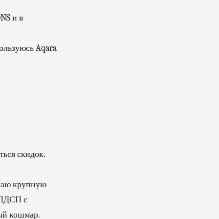
NS и в
ользуюсь Aqara
ться скидок.
упаю крупную
 ЛДСП с
ый кошмар.