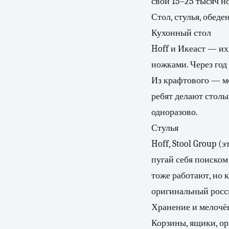
свои 15–25 тысяч н
Стол, стулья, обеде
Кухонный стол
Hoff и Икеаст — их
ножками. Через год
Из крафтового — ме
ребят делают столы 
одноразово.
Стулья
Hoff, Stool Group 
пугай себя поиском
тоже работают, но 
оригинальный росс
Хранение и мелочё
Корзины, ящики, о