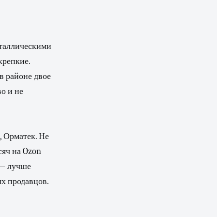
еталлическими
крепкие.
в районе двое
во и не
, Орматек. Не
сяч на Ozon
 — лучше
х продавцов.