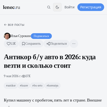
lenec
.
ru
Войти
Регистрация
← все посты
Илья Сурокин
Подписаться
1.1K
Сохранить
Поделиться
Антикор б/у авто в 2026: куда
везти и сколько стоит
9 мая 2026 г.
·
17K
#antikor
#kuzov
#bu-avto
#korroziya
Купил машину с пробегом, пять лет в стране. Внешне