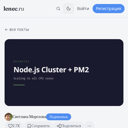
lenec
.
ru
Войти
Регистрация
← все посты
Светлана Морозова
Подписаться
2.7K
Сохранить
Поделиться