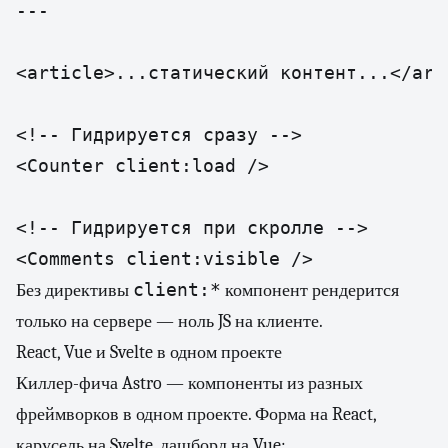
---

<article>...статический контент...</arti
<!-- Гидрируется сразу -->

<Counter client:load />

<!-- Гидрируется при скролле -->

<Comments client:visible />
client:*
Без директивы
компонент рендерится
только на сервере — ноль JS на клиенте.
React, Vue и Svelte в одном проекте
Киллер-фича Astro — компоненты из разных
фреймворков в одном проекте. Форма на React,
карусель на Svelte, дашборд на Vue: