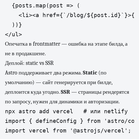
  {posts.map(post => (

    <li><a href={`/blog/${post.id}`}>{p
  ))}

</ul>
Опечатка в frontmatter — ошибка на этапе билда, а
не в продакшене.
Деплой: static vs SSR
Astro поддерживает два режима.
Static
(по
умолчанию) — сайт генерируется при билде,
деплоится куда угодно.
SSR
— страницы рендерятся
по запросу, нужен для динамики и авторизации.
npx astro add vercel   # или netlify
import { defineConfig } from 'astro/conf
import vercel from '@astrojs/vercel';
