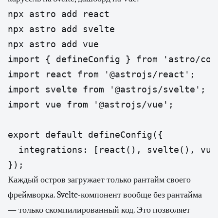
npx astro add react

npx astro add svelte

npx astro add vue
import { defineConfig } from 'astro/conf
import react from '@astrojs/react';

import svelte from '@astrojs/svelte';

import vue from '@astrojs/vue';

export default defineConfig({

  integrations: [react(), svelte(), vue(
});
Каждый остров загружает только рантайм своего
фреймворка. Svelte-компонент вообще без рантайма
— только скомпилированный код. Это позволяет