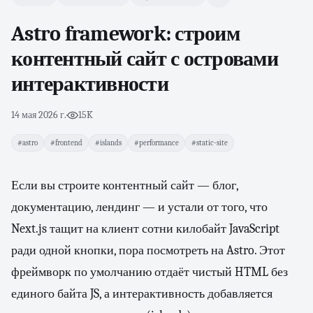
Astro framework: строим
контентный сайт с островами
интерактивности
14 мая 2026 г.
·
15K
#astro
#frontend
#islands
#performance
#static-site
Если вы строите контентный сайт — блог,
документацию, лендинг — и устали от того, что
Next.js тащит на клиент сотни килобайт JavaScript
ради одной кнопки, пора посмотреть на Astro. Этот
фреймворк по умолчанию отдаёт чистый HTML без
единого байта JS, а интерактивность добавляется