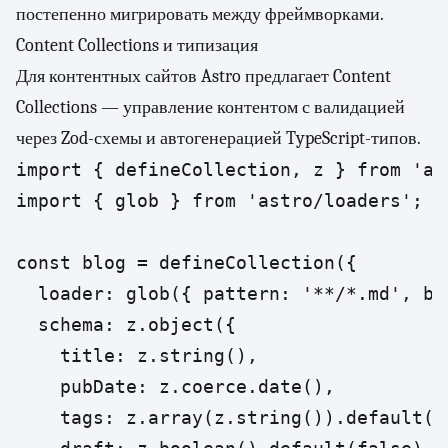
постепенно мигрировать между фреймворками.
Content Collections и типизация
Для контентных сайтов Astro предлагает Content
Collections — управление контентом с валидацией
через Zod-схемы и автогенерацией TypeScript-типов.
import { defineCollection, z } from 'ast
import { glob } from 'astro/loaders';

const blog = defineCollection({

  loader: glob({ pattern: '**/*.md', ba
  schema: z.object({

    title: z.string(),

    pubDate: z.coerce.date(),

    tags: z.array(z.string()).default([]