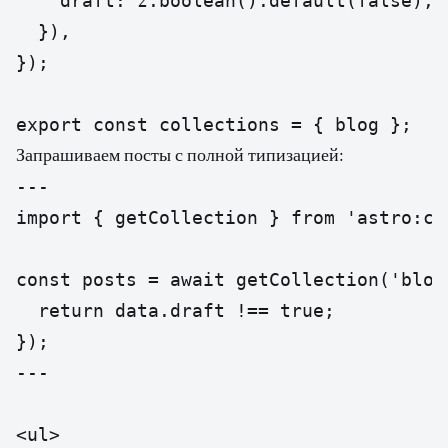
    draft: z.boolean().default(false),

  }),

});

export const collections = { blog };
Запрашиваем посты с полной типизацией:
---

import { getCollection } from 'astro:con
const posts = await getCollection('blog
  return data.draft !== true;

});

---

<ul>
