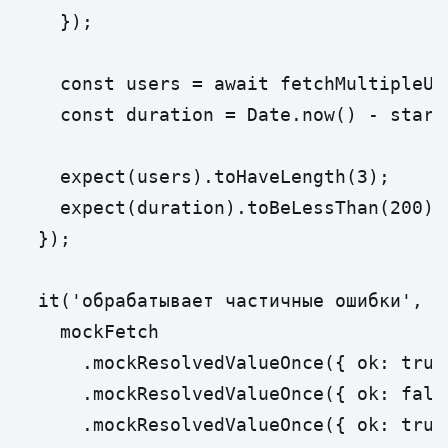
    });

    const users = await fetchMultipleUse
    const duration = Date.now() - startT
    expect(users).toHaveLength(3);

    expect(duration).toBeLessThan(200);
  });

  it('обрабатывает частичные ошибки', as
    mockFetch

      .mockResolvedValueOnce({ ok: true
      .mockResolvedValueOnce({ ok: false
      .mockResolvedValueOnce({ ok: true