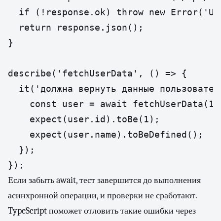
  if (!response.ok) throw new Error('Use
  return response.json();

}

describe('fetchUserData', () => {

  it('должна вернуть данные пользовател
    const user = await fetchUserData(1);
    expect(user.id).toBe(1);

    expect(user.name).toBeDefined();

  });

});
Если забыть await, тест завершится до выполнения
асинхронной операции, и проверки не сработают.
TypeScript поможет отловить такие ошибки через