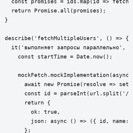
  const promises = ids.map(id => fetchUs
  return Promise.all(promises);

}

describe('fetchMultipleUsers', () => {

  it('выполняет запросы параллельно', as
    const startTime = Date.now();

    mockFetch.mockImplementation(async 
      await new Promise(resolve => setT
      const id = parseInt(url.split('/')
      return {

        ok: true,

        json: async () => ({ id, name: `
      };
