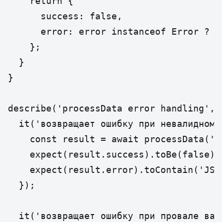
    return { 

      success: false, 

      error: error instanceof Error ? e
    };

  }

}

describe('processData error handling', (
  it('возвращает ошибку при невалидном 
    const result = await processData('in
    expect(result.success).toBe(false);

    expect(result.error).toContain('JSON
  });

  it('возвращает ошибку при провале вал