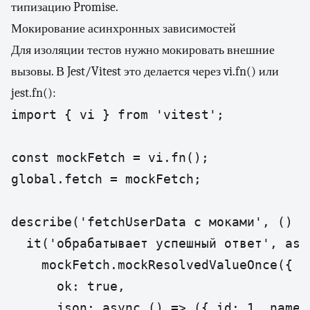
типизацию Promise.
Мокирование асинхронных зависимостей
Для изоляции тестов нужно мокировать внешние
вызовы. В Jest/Vitest это делается через vi.fn() или
jest.fn():
import { vi } from 'vitest';

const mockFetch = vi.fn();

global.fetch = mockFetch;

describe('fetchUserData с моками', () =>
  it('обрабатывает успешный ответ', asyn
    mockFetch.mockResolvedValueOnce({

      ok: true,

      json: async () => ({ id: 1, name: 