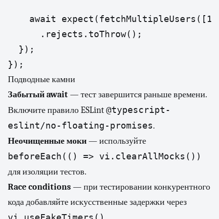
    await expect(fetchMultipleUsers([1, 
      .rejects.toThrow();

  });

});
Подводные камни
Забытый await
— тест завершится раньше времени.
@typescript-
Включите правило ESLint
eslint/no-floating-promises
.
Неочищенные моки
— используйте
beforeEach(() => vi.clearAllMocks())
для изоляции тестов.
Race conditions
— при тестировании конкурентного
кода добавляйте искусственные задержки через
vi.useFakeTimers()
.