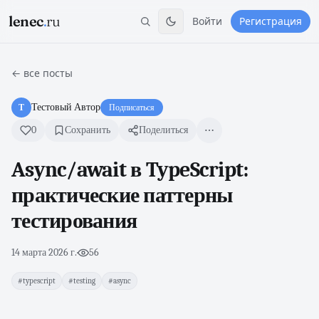
lenec
.
ru
Войти
Регистрация
← все посты
Тестовый Автор
Т
Подписаться
0
Сохранить
Поделиться
Async/await в TypeScript:
практические паттерны
тестирования
14 марта 2026 г.
·
56
#typescript
#testing
#async