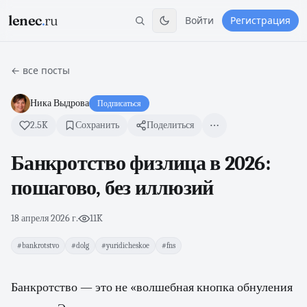
lenec
.
ru
Войти
Регистрация
← все посты
Ника Выдрова
Подписаться
2.5K
Сохранить
Поделиться
Банкротство физлица в 2026:
пошагово, без иллюзий
18 апреля 2026 г.
·
11K
#bankrotstvo
#dolg
#yuridicheskoe
#fns
Банкротство — это не «волшебная кнопка обнуления