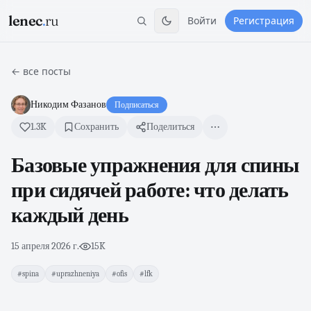
lenec
.
ru
Войти
Регистрация
← все посты
Никодим Фазанов
Подписаться
1.3K
Сохранить
Поделиться
Базовые упражнения для спины
при сидячей работе: что делать
каждый день
15 апреля 2026 г.
·
15K
#spina
#uprazhneniya
#ofis
#lfk