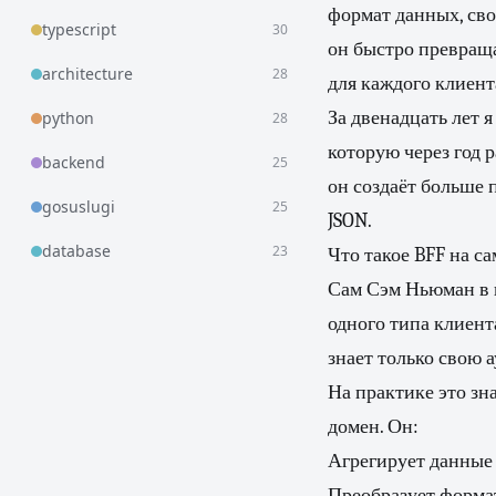
формат данных, сво
typescript
30
он быстро превращ
architecture
28
для каждого клиент
За двенадцать лет 
python
28
которую через год р
backend
25
он создаёт больше 
gosuslugi
25
JSON.
database
23
Что такое BFF на с
Сам Сэм Ньюман в и
одного типа клиент
знает только свою 
На практике это зна
домен. Он:
Агрегирует данные 
Преобразует форма