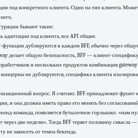
ии под конкретного клиента. Один на тип клиента. Может
него.
гурации бывают такие:
ль адаптации под клиента, все API общие.
y-функции дублируются в каждом BFF, обычно через общу
eway делает общую безопасность, BFF — клиент-специфику
азработчиков и нескольких продуктов комбинация gateway
 концерны не дублируются, специфика клиента изолирова
низационный вопрос. Я считаю: BFF принадлежит фронт-к
ии, и она должна иметь право его менять без согласований
екенд-команда, появляется бутылочное горлышко: «нам ну
 через две недели». Тогда BFF теряет половину смысла — 
ту не зависеть от темпа бекенда.