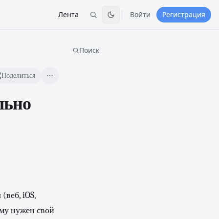
Лента
Войти
Регистрация
Поиск
Поделиться
ально
(веб, iOS,
ому нужен свой