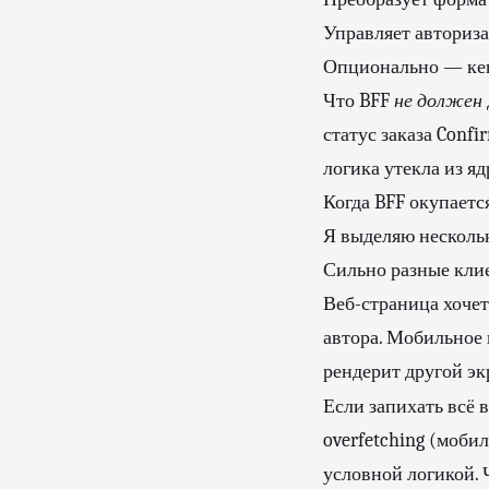
Управляет авториза
Опционально — кеш
Что BFF
не должен
статус заказа Confi
логика утекла из яд
Когда BFF окупаетс
Я выделяю нескольк
Сильно разные кли
Веб-страница хочет
автора. Мобильное 
рендерит другой экр
Если запихать всё 
overfetching (мобил
условной логикой. 