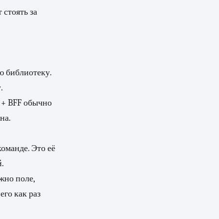
 стоять за
ю библиотеку.
.
 + BFF обычно
на.
оманде. Это её
.
жно поле,
его как раз