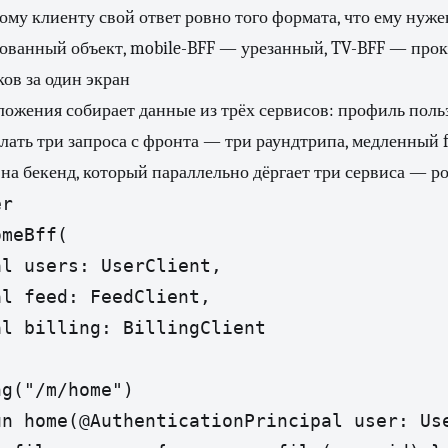
дому клиенту свой ответ ровно того формата, что ему нуже
рованный объект, mobile-BFF — урезанный, TV-BFF — пр
ов за один экран
ожения собирает данные из трёх сервисов: профиль польз
лать три запроса с фронта — три раундтрипа, медленный fir
 на бекенд, который параллельно дёргает три сервиса — ро
r

meBff(

l users: UserClient,

l feed: FeedClient,

l billing: BillingClient

g("/m/home")

un home(@AuthenticationPrincipal user: Use