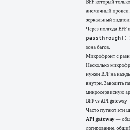
BFF, который тольк
анемичный прокси. 
зеркальный эндпоин
Через полгода BFF
passthrough()
.
зона багов.
Микрофронт с разн
Несколько микрофро
нужен BFF на кажды
внутри. Заводить п
микросервисную арх
BFF vs API gateway
Часто путают эти ш
API gateway
— общи
логирование, общий