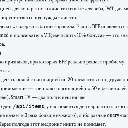
цией для конкретного клиента (cookie для веба, JWT для м
ирует ответы под нужды клиента.
делать: содержать бизнес-правила. Если в BFF появляется 
rmed и пользователь VIP, начислить 10% бонуса» — это зна
ра.
я
о признаков, при которых BFF реально решает проблему.
енты
 десять полей с пагинацией по 20 элементов и подгруже
приложение — три поля с пагинацией по 50 и без деталей 
ан). Smart TV — два поля и кеш на час.
/api/items
в один
, у вас появится два варианта плохого
ка качает в 3 раза больше нужного), либо разные query-па
Через полгода этот эндпоинт никто не понимает.