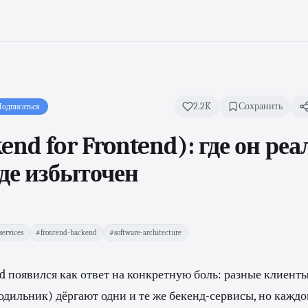
2.2K
Сохранить
одписаться
end for Frontend): где он ре
где избыточен
ervices
#frontend-backend
#software-architecture
d появился как ответ на конкретную боль: разные клиенты 
одильник) дёргают одни и те же бекенд-сервисы, но кажд