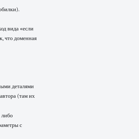
обилки).
код вида «если
к, что доменная
нными деталями
автора (там их
: либо
раметры с