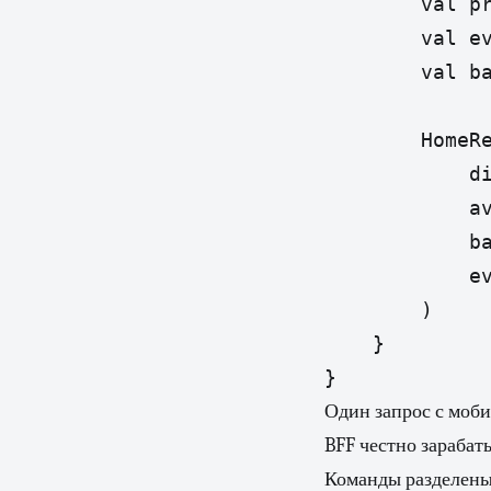
        val pr
        val ev
        val ba
        HomeRe
            di
            av
            ba
            ev
        )

    }

}
Один запрос с моби
BFF честно зарабат
Команды разделены