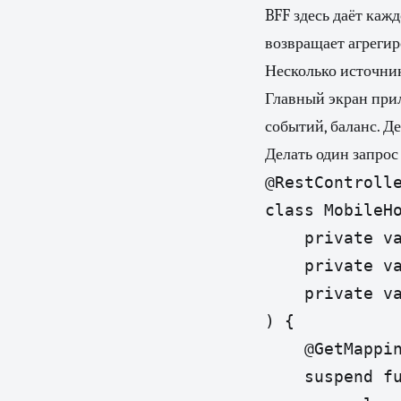
BFF здесь даёт каж
возвращает агреги
Несколько источник
Главный экран прил
событий, баланс. Де
Делать один запрос
@RestControlle
class MobileHo
    private va
    private va
    private va
) {

    @GetMappin
    suspend f