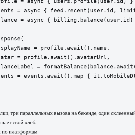
ofile = async { users.profile(user.id) }

ents = async { feed.recent(user.id, limit
lance = async { billing.balance(user.id) 
sponse(

splayName = profile.await().name,

atar = profile.await().avatarUrl,

lanceLabel = formatBalance(balance.await(
ents = events.await().map { it.toMobileDt
лки, три параллельных вызова на бекенде, один склеенный
ывает свой хлеб.
 по платформам