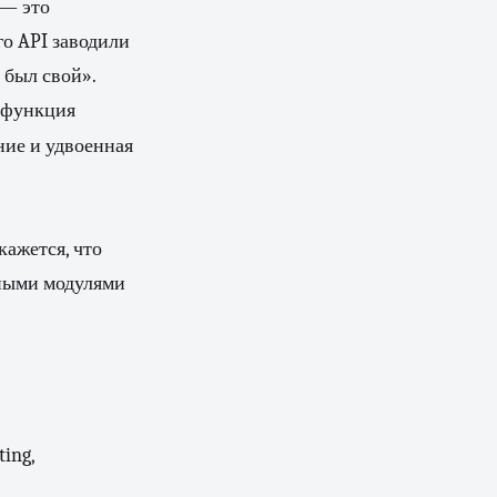
 — это
го API заводили
 был свой».
— функция
ние и удвоенная
ажется, что
зными модулями
ing,