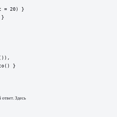
 = 20) }

}

)),

o() }

 ответ. Здесь