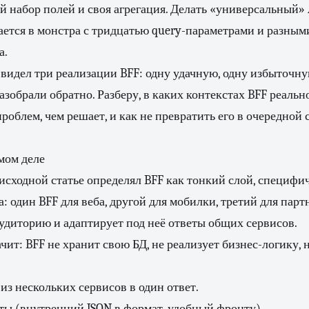
й набор полей и своя агрегация. Делать «универсальный»
ается в монстра с тридцатью query-параметрами и разны
а.
я видел три реализации BFF: одну удачную, одну избыточну
азобрали обратно. Разберу, в каких контекстах BFF реально
проблем, чем решает, и как не превратить его в очередной
амом деле
сходной статье определял BFF как тонкий слой, специфи
а: один BFF для веба, другой для мобилки, третий для пар
аудиторию и адаптирует под неё ответы общих сервисов.
чит: BFF не хранит свою БД, не реализует бизнес-логику, 
из нескольких сервисов в один ответ.
ты (внутренний JSON в формат, удобный фронту).