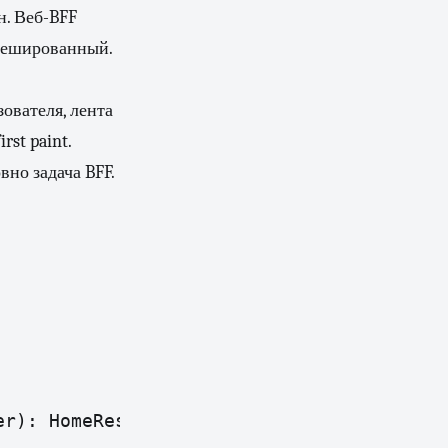
н. Веб-BFF
окешированный.
ователя, лента
st paint.
вно задача BFF.
r): HomeResponse = coroutineScope {
