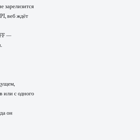
е зарелизится
PI, веб ждёт
BFF —
.
дущем,
в или с одного
да он