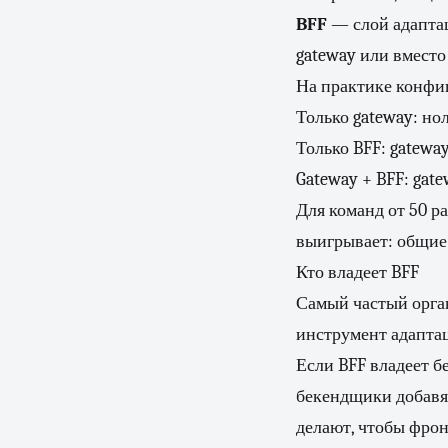
BFF
— слой адаптац
gateway или вместо 
На практике конфи
Только gateway: но
Только BFF: gatewa
Gateway + BFF: gat
Для команд от 50 р
выигрывает: общие
Кто владеет BFF
Самый частый орга
инструмент адаптац
Если BFF владеет б
бекендщики добавят
делают, чтобы фрон