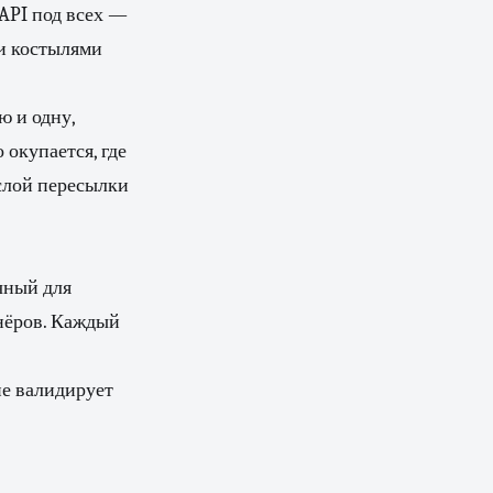
 API под всех —
ми костылями
ю и одну,
 окупается, где
 слой пересылки
чный для
тнёров. Каждый
не валидирует