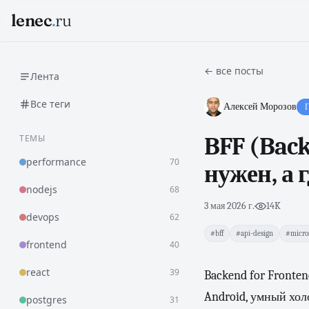
lenec
.
ru
← все посты
Лента
Все теги
Алексей Морозов
П
ТЕМЫ
BFF (Back
performance
70
нужен, а 
nodejs
68
3 мая 2026 г.
·
14K
devops
62
#bff
#api-design
#micros
frontend
40
react
39
Backend for Fronten
Android, умный хол
postgres
31