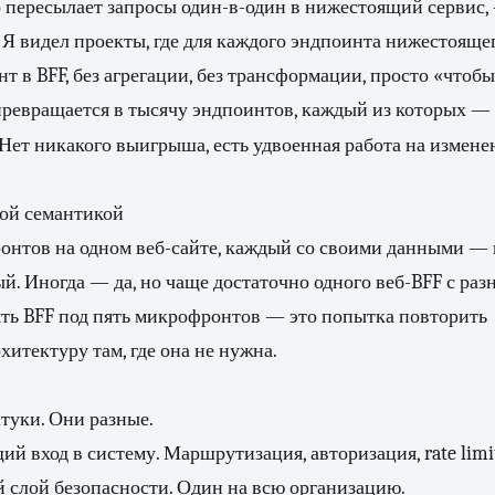
о пересылает запросы один-в-один в нижестоящий сервис,
Я видел проекты, где для каждого эндпоинта нижестояще
т в BFF, без агрегации, без трансформации, просто «чтобы
 превращается в тысячу эндпоинтов, каждый из которых 
 Нет никакого выигрыша, есть удвоенная работа на измене
ой семантикой
нтов на одном веб-сайте, каждый со своими данными — к
й. Иногда — да, но чаще достаточно одного веб-BFF с ра
ять BFF под пять микрофронтов — это попытка повторить
итектуру там, где она не нужна.
туки. Они разные.
й вход в систему. Маршрутизация, авторизация, rate limit
 слой безопасности. Один на всю организацию.