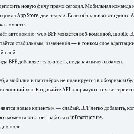
деплоить новую фичу прямо сегодня. Мобильная команда н
икла App Store, две недели. Если оба зависят от одного A
ка ломается.
аёт автономию: web-BFF меняется веб-командой, mobile-
таётся стабильным, изменения — в тонком слое адаптации
й слой
огда BFF добавляет сложность, не давая ничего взамен.
веб, а мобилки и партнёров не планируется в обозримом бу
о лишний хоп. Раздавайте API напрямую с тех же сервисо
явятся новые клиенты» — слабый. BFF легко добавить, ког
го момента он стоит работы и infrastructure.
одно поле