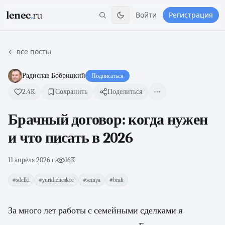
lenec
.
ru
Войти
Регистрация
← все посты
Радислав Бобрицкий
Подписаться
2.4K
Сохранить
Поделиться
Брачный договор: когда нужен
и что писать в 2026
11 апреля 2026 г.
·
16K
#sdelki
#yuridicheskoe
#semya
#brak
За много лет работы с семейными сделками я