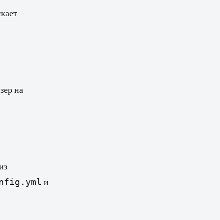
скает
зер на
из
nfig.yml
и