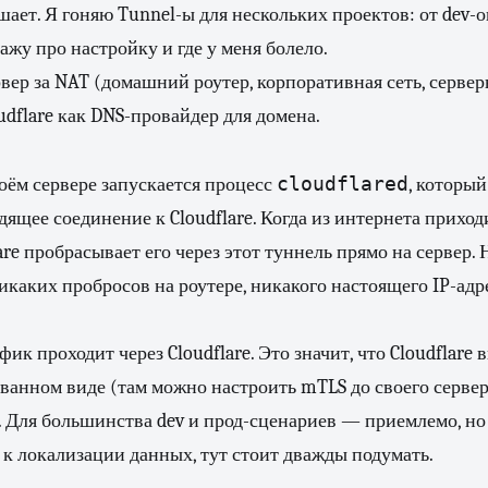
ешает. Я гоняю Tunnel-ы для нескольких проектов: от dev-
ажу про настройку и где у меня болело.
рвер за NAT (домашний роутер, корпоративная сеть, серве
udflare как DNS-провайдер для домена.
cloudflared
воём сервере запускается процесс
, который
дящее соединение к Cloudflare. Когда из интернета приход
are пробрасывает его через этот туннель прямо на сервер.
икаких пробросов на роутере, никакого настоящего IP-адр
к проходит через Cloudflare. Это значит, что Cloudflare 
анном виде (там можно настроить mTLS до своего сервера
. Для большинства dev и прод-сценариев — приемлемо, но 
 к локализации данных, тут стоит дважды подумать.