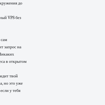
окружения до
рный VPS без
 сам
ит запрос на
 Никаких
еса в открытом
видит твой
, но это уже
если у тебя