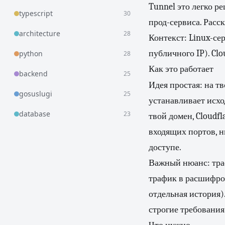
Tunnel это легко р
typescript
30
прод-сервиса. Расск
architecture
28
Контекст: Linux-се
публичного IP). Clo
python
28
Как это работает
backend
25
Идея простая: на т
gosuslugi
25
устанавливает исхо
database
23
твой домен, Cloudfl
входящих портов, н
доступе.
Важный нюанс: трафи
трафик в расшифров
отдельная история)
строгие требования