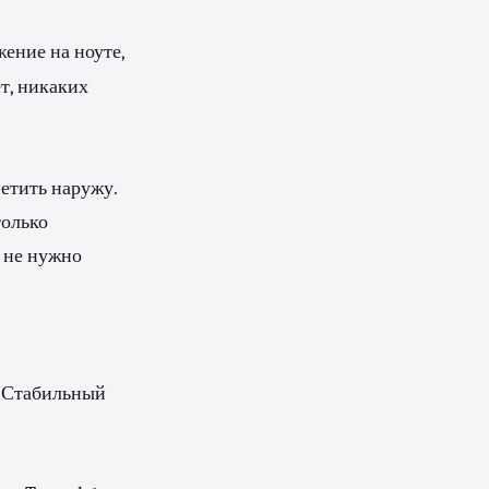
ение на ноуте,
ет, никаких
ветить наружу.
только
 не нужно
. Стабильный