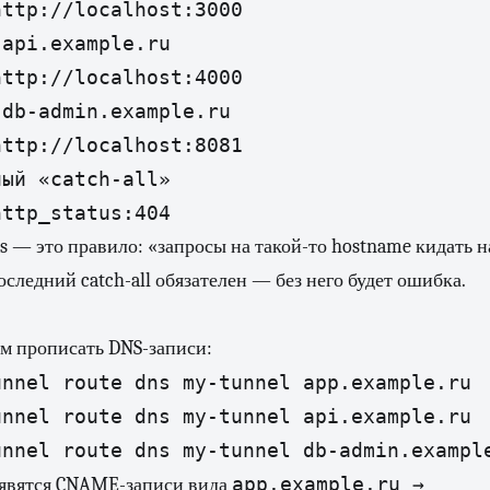
ttp://localhost:3000

api.example.ru

ttp://localhost:4000

db-admin.example.ru

ttp://localhost:8081

ый «catch-all»

http_status:404
s — это правило: «запросы на такой-то hostname кидать н
следний catch-all обязателен — без него будет ошибка.
сам прописать DNS-записи:
nnel route dns my-tunnel app.example.ru

nnel route dns my-tunnel api.example.ru

unnel route dns my-tunnel db-admin.exampl
app.example.ru →
появятся CNAME-записи вида