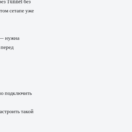
ез Tunnel без
том сетапе уже
а — нужна
 перед
но подключить
настроить такой