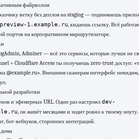
оративным файрволом
казчику ветку без деплоя на staging — поднимаешь прилож
preview-1.example.ru
, кидаешь ссылку. Всё работа
ий портов на корпоративном маршрутизаторе.
ки
, pgAdmin, Adminer — всё это сервисы, которые лучше не с
nnel + Cloudflare Access ты получаешь zero-trust доступ: «
 на @example.ru». Внешним сканерам интерфейс невидим,
уп.
льной разработки
dev-
енов и эфемерных URL. Один раз настроил
ple.ru
, он живёт месяцами и ходит ровно к твоему ноуту
ат, бот-вебхуков, сторонних интеграций.
 дома