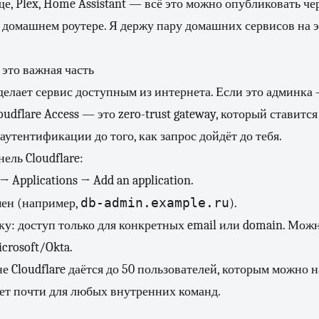
, Plex, Home Assistant — всё это можно опубликовать чер
 домашнем роутере. Я держу пару домашних сервисов на э
 это важная часть
 делает сервис доступным из интернета. Если это админк
udflare Access — это zero-trust gateway, который ставится
аутентификации до того, как запрос дойдёт до тебя.
ель Cloudflare:
→ Applications → Add an application.
db-admin.example.ru
ен (например,
).
у: доступ только для конкретных email или domain. Мож
crosoft/Okta.
е Cloudflare даётся до 50 пользователей, которым можно 
ает почти для любых внутренних команд.