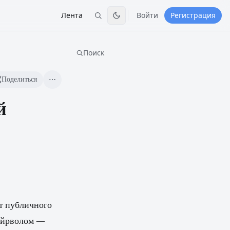
Лента
Войти
Регистрация
Поиск
Поделиться
й
ет публичного
файрволом —