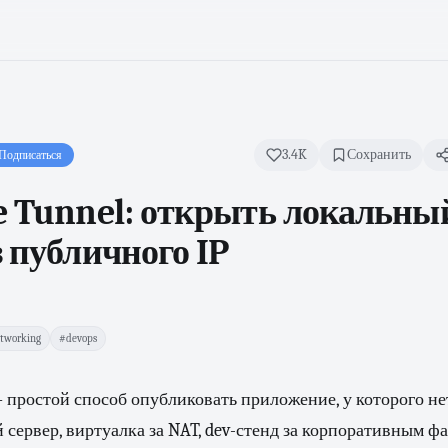
3.4K
Сохранить
Подписаться
re Tunnel: открыть локальны
з публичного IP
tworking
#devops
— простой способ опубликовать приложение, у которого н
й сервер, виртуалка за NAT, dev-стенд за корпоративным 