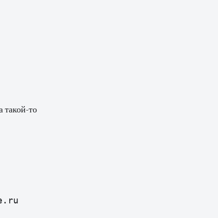
а такой-то
e.ru