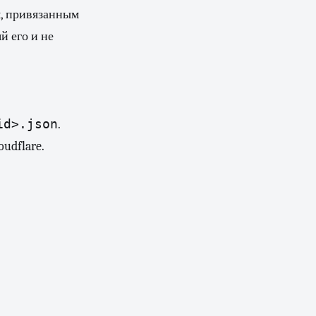
, привязанным
й его и не
id>.json
.
udflare.