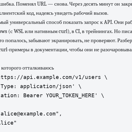
ибка. Поменял URL — снова. Через десять минут он закр
клиентский код, надеясь увидеть рабочий вызов.
ый универсальный способ показать запрос к API. Они раб
ws (с WSL или нативным curl), в CI, в трейнингах. Но писа
то попалось, забывают экранировать, не проверяют. Разбер
url-примеры в документации, чтобы они не разочаровывал
 которого отталкиваюсь
ttps://api.example.com/v1/users \

Type: application/json' \

ation: Bearer YOUR_TOKEN_HERE' \

alice@example.com",

lice"
