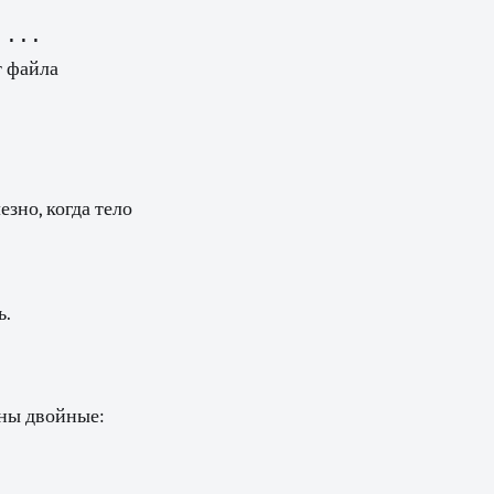
т файла
езно, когда тело
ь.
ны двойные: