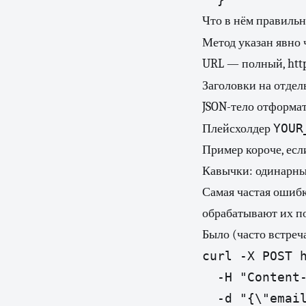
Что в нём правильн
Метод указан явно 
URL — полный, https
Заголовки на отдел
JSON-тело отформат
YOUR
Плейсхолдер
Пример короче, если
Кавычки: одинарны
Самая частая ошибк
обрабатывают их п
Было (часто встреча
curl -X POST h
  -H "Content-