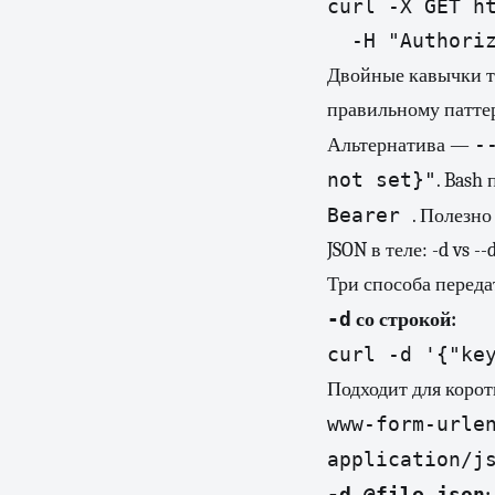
curl -X GET ht
Двойные кавычки т
правильному паттер
-
Альтернатива —
not set}"
. Bash
Bearer
. Полезно
JSON в теле: -d vs --
Три способа переда
-d
со строкой:
Подходит для корот
www-form-urle
application/j
-d @file.json