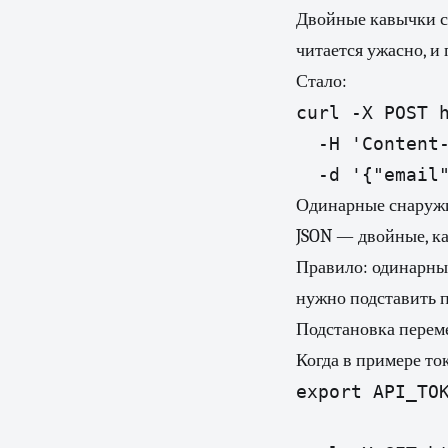
Двойные кавычки сн
читается ужасно, и
Стало:
curl -X POST h
  -H 'Content-
Одинарные снаружи 
JSON — двойные, ка
Правило: одинарные
нужно подставить 
Подстановка перем
Когда в примере ток
export API_TOK