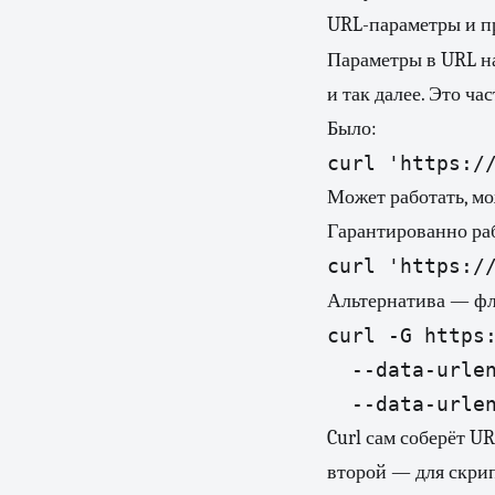
URL-параметры и п
Параметры в URL н
и так далее. Это ча
Было:
Может работать, мо
Гарантированно ра
Альтернатива — ф
curl -G https:
  --data-urlen
Curl сам соберёт U
второй — для скрип