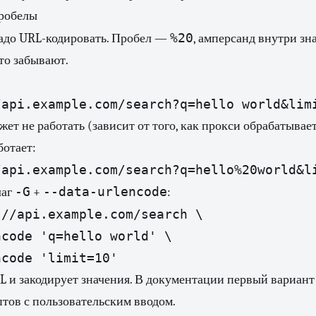
робелы
%20
адо URL-кодировать. Пробел —
, амперсанд внутри з
сто забывают.
жет не работать (зависит от того, как прокси обрабатывае
ботает:
-G
--data-urlencode
лаг
+
:
//api.example.com/search \

code 'q=hello world' \

RL и закодирует значения. В документации первый вариант
тов с пользовательским вводом.