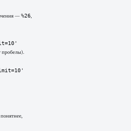
%26
начения —
,
т пробелы).
 понятнее,