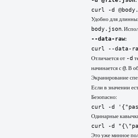
:
Удобно для длинных
body.json
. Испо
--data-raw
:
-d
Отличается от
т
@
начинается с
. В 
Экранирование сп
Если в значении ес
Безопасно:
Одинарные кавычки
Это уже минное пол