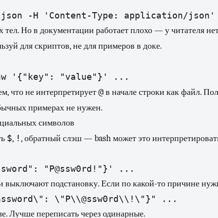
 тел. Но в документации работает плохо — у читателя не
льзуй для скриптов, не для примеров в доке.
@
ем, что не интерпретирует
в начале строки как файл. Пол
обычных примерах не нужен.
ециальных символов
$
!
ть
,
, обратный слэш — bash может это интерпретироват
 выключают подстановку. Если по какой-то причине нуж
е. Лучше переписать через одинарные.