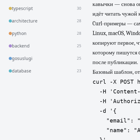
кавычки — снова ош
typescript
30
идёт читать чужой 
architecture
28
Curl-примеры — сам
Linux, macOS, Windo
python
28
копируют первое, ч
backend
25
которому пишутся c
gosuslugi
25
после публикации.
database
23
Базовый шаблон, от
curl -X POST h
  -H 'Content-
  -H 'Authoriz
  -d '{

    "email": "
    "name": "A