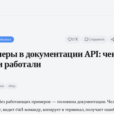
3.7K
Сохранить
писаться
еры в документации API: чек
и работали
ion
#http
без работающих примеров — половина документации. Че
, видит curl-команду, копирует в терминал, получает оши