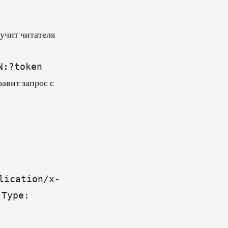
 учит читателя
N:?token
равит запрос с
lication/x-
-Type: