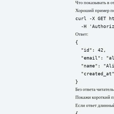
Что показывать в о
Хороший пример пок
curl -X GET ht
Ответ:
{

  "id": 42,

  "email": "al
  "name": "Ali
  "created_at"
Без ответа читатель
Покажи короткий п
Если ответ длинны
{
