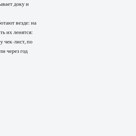
ывает доку и
отают везде: на
ть их ленятся:
у чек-лист, по
и через год