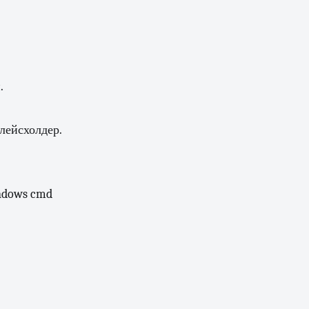
.
лейсхолдер.
indows cmd