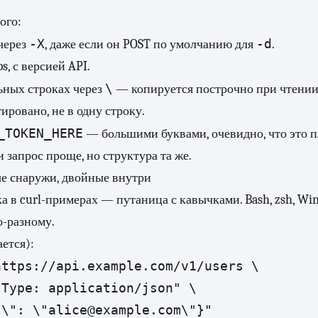
ого:
-X
-d
через
, даже если он POST по умолчанию для
.
, с версией API.
\
ьных строках через
— копируется построчно при чтении
ировано, не в одну строку.
_TOKEN_HERE
— большими буквами, очевидно, что это п
 запрос проще, но структура та же.
е снаружи, двойные внутри
а в curl-примерах — путаница с кавычками. Bash, zsh, W
о-разному.
ется):
ttps://api.example.com/v1/users \

Type: application/json" \
