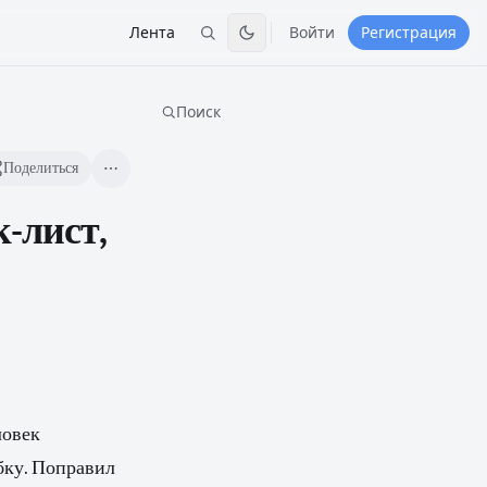
Лента
Войти
Регистрация
Поиск
Поделиться
-лист,
ловек
бку. Поправил