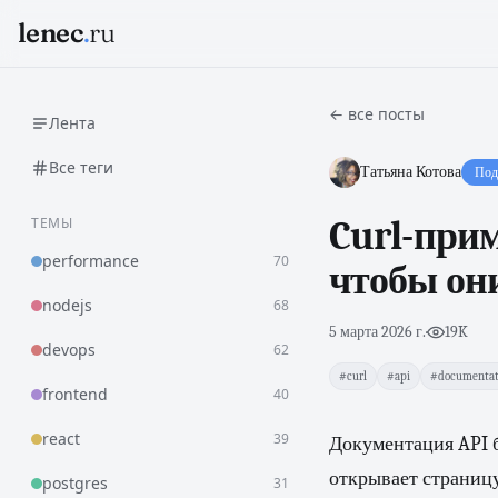
lenec
.
ru
← все посты
Лента
Все теги
Татьяна Котова
Под
ТЕМЫ
Curl-прим
performance
70
чтобы он
nodejs
68
5 марта 2026 г.
·
19K
devops
62
#curl
#api
#documentat
frontend
40
react
39
Документация API 
открывает страницу
postgres
31