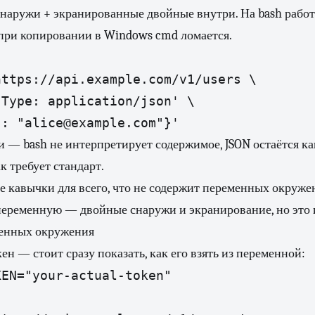
аружи + экранированные двойные внутри. На bash работа
 при копировании в Windows cmd ломается.
ttps://api.example.com/v1/users \

Type: application/json' \

— bash не интерпретирует содержимое, JSON остаётся как
к требует стандарт.
 кавычки для всего, что не содержит переменных окруже
переменную — двойные снаружи и экранирование, но это 
енных окружения
ен — стоит сразу показать, как его взять из переменной:
EN="your-actual-token"
