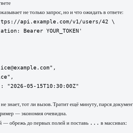
твете
азывает не только запрос, но и что ожидать в ответе:
tps://api.example.com/v1/users/42 \

ice@example.com",

ce",

: "2026-05-15T10:30:00Z"

 не знает, тот ли вызов. Тратит ещё минуту, парся докуме
ример — экономия очевидна.
...
й — обрежь до первых полей и поставь
в массивах: