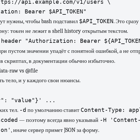
tps://api.example.com/v1/users \

$API_TOKEN
ут нужны, чтобы bash подставил
. Это сразу
ну: токен не лежит в shell history открытым текстом.
-header "Authorization: Bearer ${API_TOKE
 при пустом значении упадёт с понятной ошибкой, а не отп
 в скриптах, в документации обычно избыточно.
data-raw vs @file
ть тело, и у каждого свои нюансы.
-d
Content-Type: app
ких тел.
по умолчанию ставит
ncoded
-H 'Content
— поэтому всегда явно указывай
son'
, иначе сервер примет JSON за форму.