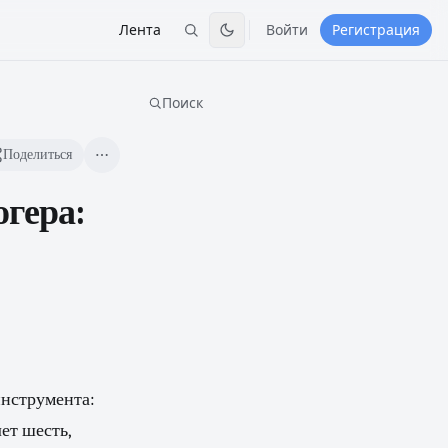
Лента
Войти
Регистрация
Поиск
Поделиться
огера:
инструмента:
ет шесть,