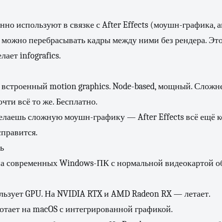
но используют в связке с After Effects (моушн-графика, 
 можно перебрасывать кадры между ними без рендера. Это
лает infografics.
встроенный motion graphics. Node-based, мощный. Сложнее
очти всё то же. Бесплатно.
делаешь сложную моушн-графику — After Effects всё ещё к
правится.
ь
 на современных Windows-ПК с нормальной видеокартой о
льзует GPU. На NVIDIA RTX и AMD Radeon RX — летает.
отает на macOS с интегрированной графикой.