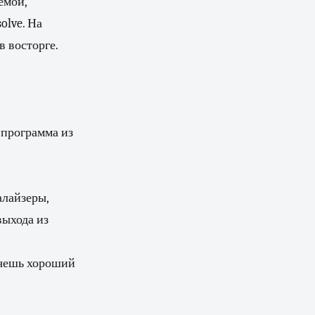
емой,
olve. На
в восторге.
я программа из
алайзеры,
выхода из
очешь хороший