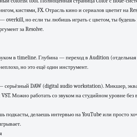
ый colorist tool. Полноценная страница Color с node-сист
нгом, кистями, FX. Отрасль кино и сериалов цветит на Res
 overkill, но если ты любишь играть с цветом, ты будешь 
гумент за Resolve.
вуком в timeline. Глубина — переход в Audition (отдельна
 неплохо, но это ещё один инструмент.
— серьёзный DAW (digital audio workstation). Микшер, экв
VST. Можно работать со звуком на студийном уровне без 
шь подкасты, делаешь интервью на YouTube или просто х
игрывает.
я