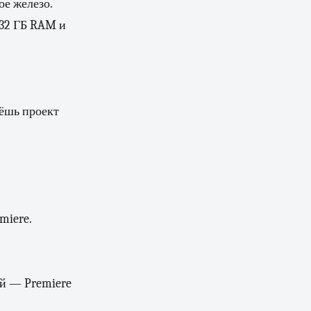
ое железо.
 32 ГБ RAM и
аёшь проект
miere.
ой — Premiere