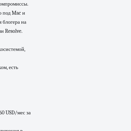
компромиссы.
о под Mac и
 блогера на
и Resolve.
косистемой,
ом, есть
60 USD/мес за
ключения в