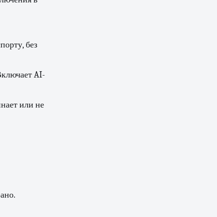
порту, без
Включает AI-
инает или не
ано.