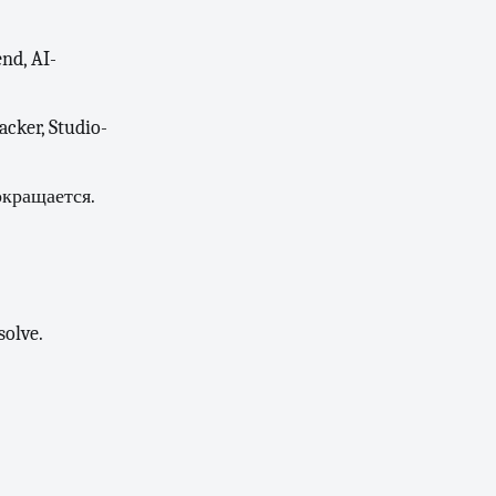
nd, AI-
.
cker, Studio-
окращается.
olve.