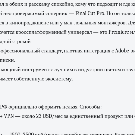
л в обоих и расскажу спокойно, кому что подходит и где 
й неопровержимый соперник — Final Cut Pro. Но он тольк
я в кинопродакшене или у мак-лояльных монтажёров. Для
очется кроссплатформенный универсал — это Premiere ил
одной строкой
фессиональный стандарт, плотная интеграция с Adobe-э
дписки.
мощный инструмент с лучшим в индустрии цветом и звук
 имеет собственную экосистему.
В РФ официально оформить нельзя. Способы:
+ VPN — около 23 USD/мес за единственный продукт или 
 — 1500–2500 руб/мес за «семейные» подписки. Риск от