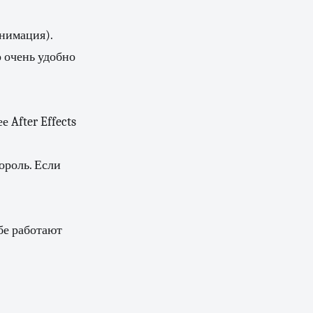
анимация).
 очень удобно
 After Effects
ороль. Если
бе работают