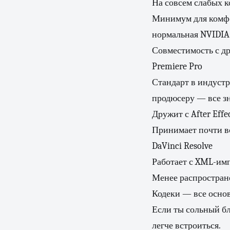
На совсем слабых к
Минимум для комфор
нормальная NVIDIA 
Совместимость с д
Premiere Pro
Стандарт в индуст
продюсеру — все зн
Дружит с After Effec
Принимает почти вс
DaVinci Resolve
Работает с XML-имп
Менее распространё
Кодеки — все основ
Если ты сольный бл
легче встроиться.