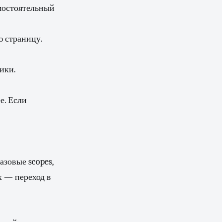
самостоятельный
ю страницу.
ики.
е. Если
азовые scopes,
х — переход в