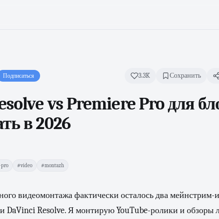
3.3K
Сохранить
Подписаться
esolve vs Premiere Pro для бл
ть в 2026
-pro
#video
#montazh
йного видеомонтажа фактически осталось два мейнстрим-
 и DaVinci Resolve. Я монтирую YouTube-ролики и обзоры л