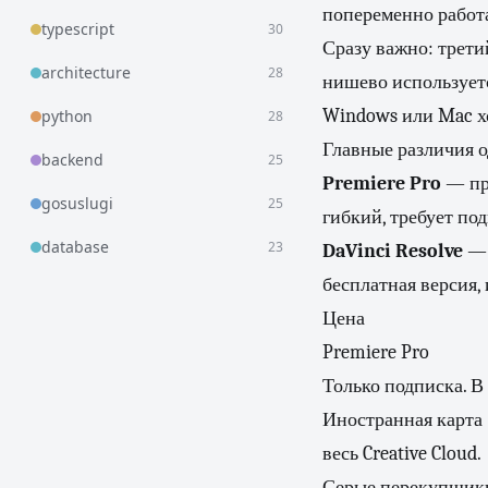
попеременно работа
typescript
30
Сразу важно: трети
architecture
28
нишево используетс
Windows или Mac х
python
28
Главные различия 
backend
25
Premiere Pro
— про
gosuslugi
25
гибкий, требует по
database
23
DaVinci Resolve
— 
бесплатная версия,
Цена
Premiere Pro
Только подписка. 
Иностранная карта 
весь Creative Cloud.
Серые перекупщики