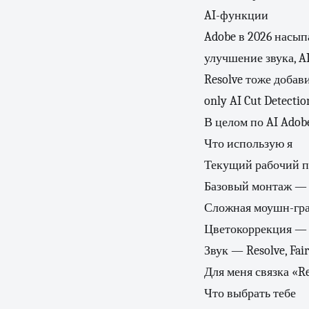
AI-функции
Adobe в 2026 насыпа
улучшение звука, A
Resolve тоже добавил
only AI Cut Detectio
В целом по AI Adob
Что использую я
Текущий рабочий п
Базовый монтаж — R
Сложная моушн-граф
Цветокоррекция — 
Звук — Resolve, Fair
Для меня связка «Re
Что выбрать тебе