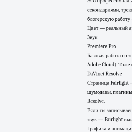
Это профессиональн
секондариями, треки
блогерскую работу —
Цвет — реальный ар
Звук
Premiere Pro
Базовая работа со з
Adobe Cloud). Тоже
DaVinci Resolve
Страница Fairlight 
шумодавы, плагины 
Resolve.
Если ты записывае
звук — Fairlight вы
Графика и анимаци