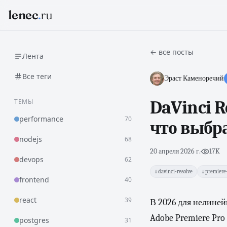
lenec
.
ru
← все посты
Лента
Все теги
Эраст Каменоречий
ТЕМЫ
DaVinci R
performance
70
что выбра
nodejs
68
20 апреля 2026 г.
·
17K
devops
62
#davinci-resolve
#premiere
frontend
40
react
39
В 2026 для нелине
Adobe Premiere Pro
postgres
31