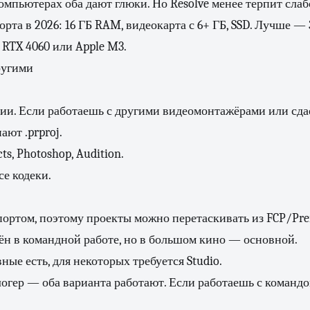
омпьютерах оба дают глюки. Но Resolve менее терпит слаб
та в 2026: 16 ГБ RAM, видеокарта с 6+ ГБ, SSD. Лучше —
RTX 4060 или Apple M3.
ругими
рии. Если работаешь с другими видеомонтажёрами или сд
ают .prproj.
ts, Photoshop, Audition.
е кодеки.
ортом, поэтому проекты можно перетаскивать из FCP/Pre
н в командной работе, но в большом кино — основной.
ные есть, для некоторых требуется Studio.
огер — оба варианта работают. Если работаешь с команд