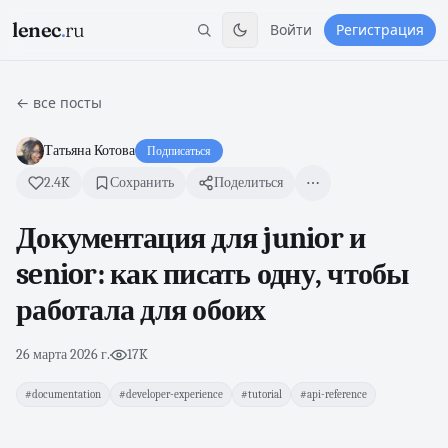
lenec
.
ru
Войти
Регистрация
← все посты
Татьяна Котова
Подписаться
2.4K
Сохранить
Поделиться
Документация для junior и
senior: как писать одну, чтобы
работала для обоих
26 марта 2026 г.
·
17K
#documentation
#developer-experience
#tutorial
#api-reference