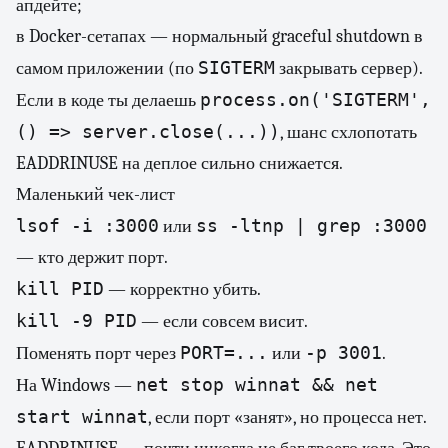
апдейте;
в Docker-сетапах — нормальный graceful shutdown в
SIGTERM
самом приложении (по
закрывать сервер).
process.on('SIGTERM',
Если в коде ты делаешь
() => server.close(...))
, шанс схлопотать
EADDRINUSE на деплое сильно снижается.
Маленький чек-лист
lsof -i :3000
ss -ltnp | grep :3000
или
— кто держит порт.
kill PID
— корректно убить.
kill -9 PID
— если совсем висит.
PORT=...
-p 3001
Поменять порт через
или
.
net stop winnat && net
На Windows —
start winnat
, если порт «занят», но процесса нет.