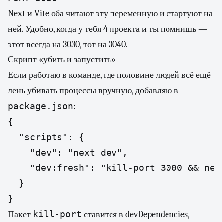
Next и Vite оба читают эту переменную и стартуют на
ней. Удобно, когда у тебя 4 проекта и ты помнишь —
этот всегда на 3030, тот на 3040.
Скрипт «убить и запустить»
Если работаю в команде, где половине людей всё ещё
лень убивать процессы вручную, добавляю в
package.json
:
{

  "scripts": {

    "dev": "next dev",

    "dev:fresh": "kill-port 3000 && next
  }

}
kill-port
Пакет
ставится в devDependencies,