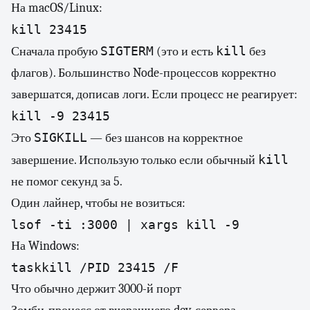
На macOS/Linux:
kill 23415
SIGTERM
kill
Сначала пробую
(это и есть
без
флагов). Большинство Node-процессов корректно
завершатся, дописав логи. Если процесс не реагирует:
kill -9 23415
SIGKILL
Это
— без шансов на корректное
kill
завершение. Использую только если обычный
не помог секунд за 5.
Один лайнер, чтобы не возиться:
lsof -ti :3000 | xargs kill -9
На Windows:
taskkill /PID 23415 /F
Что обычно держит 3000-й порт