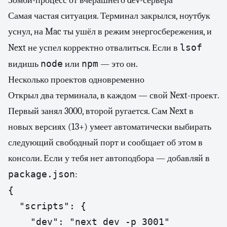
Зомби-процесс от вчерашнего dev-сервера
Самая частая ситуация. Терминал закрылся, ноутбук
уснул, на Mac ты ушёл в режим энергосбережения, и
lsof
Next не успел корректно отвалиться. Если в
node
npm
видишь
или
— это он.
Несколько проектов одновременно
Открыл два терминала, в каждом — свой Next-проект.
Первый занял 3000, второй ругается. Сам Next в
новых версиях (13+) умеет автоматически выбирать
следующий свободный порт и сообщает об этом в
консоли. Если у тебя нет автоподбора — добавляй в
package.json
:
{

  "scripts": {

    "dev": "next dev -p 3001"
