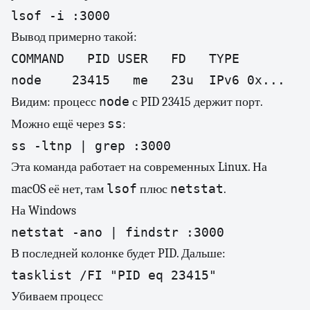
lsof -i :3000
Вывод примерно такой:
COMMAND   PID USER   FD   TYPE         
node    23415   me   23u  IPv6 0x...   
node
Видим: процесс
с PID 23415 держит порт.
ss
Можно ещё через
:
ss -ltnp | grep :3000
Эта команда работает на современных Linux. На
lsof
netstat
macOS её нет, там
плюс
.
На Windows
netstat -ano | findstr :3000
В последней колонке будет PID. Дальше:
tasklist /FI "PID eq 23415"
Убиваем процесс