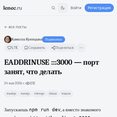
lenec
.
ru
Войти
Регистрация
← все посты
Камилла Куницына
Подписаться
1.7K
Сохранить
Поделиться
EADDRINUSE :::3000 — порт
занят, что делать
24 мая 2026 г.
·
12K
#nodejs
#nextjs
#devops
#linux
#macos
npm run dev
Запускаешь
, а вместо знакомого