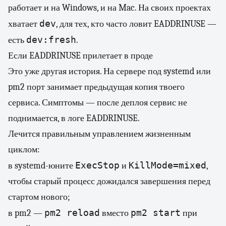
работает и на Windows, и на Mac. На своих проектах
dev
хватает
, для тех, кто часто ловит EADDRINUSE —
dev:fresh
есть
.
Если EADDRINUSE прилетает в проде
Это уже другая история. На сервере под systemd или
pm2 порт занимает предыдущая копия твоего
сервиса. Симптомы — после деплоя сервис не
поднимается, в логе EADDRINUSE.
Лечится правильным управлением жизненным
циклом:
ExecStop
KillMode=mixed
в systemd-юните
и
,
чтобы старый процесс дожидался завершения перед
стартом нового;
pm2 reload
pm2 start
в pm2 —
вместо
при