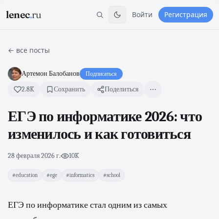
lenec
.
ru
Войти
Регистрация
← все посты
Артемон Балобанов
Подписаться
2.8K
Сохранить
Поделиться
ЕГЭ по информатике 2026: что
изменилось и как готовиться
28 февраля 2026 г.
·
10K
#education
#ege
#informatics
#school
ЕГЭ по информатике стал одним из самых