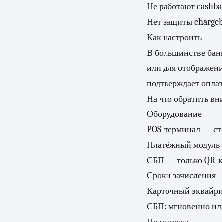
Не работают cashb
Нет защиты chargeba
Как настроить
В большинстве банк
или для отображени
подтверждает оплат
На что обратить в
Оборудование
POS-терминал — сто
Платёжный модуль 
СБП — только QR-ко
Сроки зачисления
Карточный эквайрин
СБП: мгновенно или
Поддержка