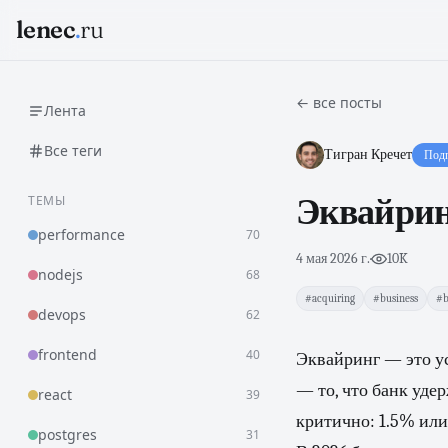
lenec
.
ru
← все посты
Лента
Все теги
Тигран Кречет
Подп
ТЕМЫ
Эквайринг
performance
70
4 мая 2026 г.
·
10K
nodejs
68
#acquiring
#business
#b
devops
62
frontend
40
Эквайринг — это ус
— то, что банк уде
react
39
критично: 1.5% или
postgres
31