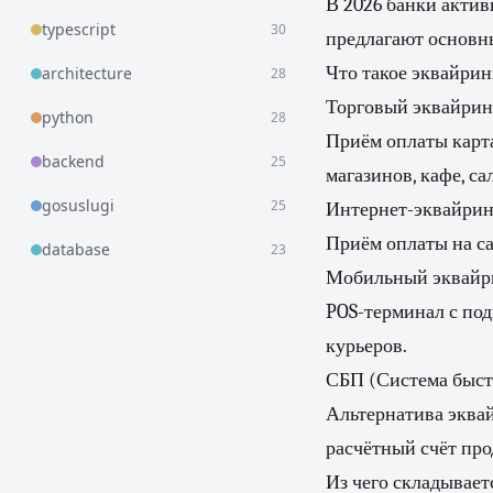
В 2026 банки актив
typescript
30
предлагают основны
Что такое эквайрин
architecture
28
Торговый эквайрин
python
28
Приём оплаты карта
backend
25
магазинов, кафе, са
gosuslugi
25
Интернет-эквайрин
Приём оплаты на са
database
23
Мобильный эквайр
POS-терминал с под
курьеров.
СБП (Система быст
Альтернатива эквай
расчётный счёт про
Из чего складывает