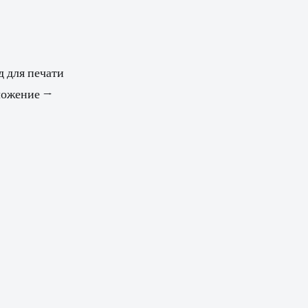
д для печати
иложение →