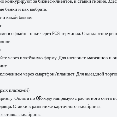
но конкурируют за бизнес-клиентов, и ставки гибкие. Зде
е банки и как выбрать.
г и какой бывает
г
ми в офлайн-точке через POS-терминал. Стандартное реш
лонов.
г
йте через платёжную форму. Для интернет-магазинов и о
инг
ключением через смартфон/планшет. Для выездной торгов
рых платежей)
рингу. Оплата по QR-коду напрямую с расчётного счёта п
давца. Ставки в разы ниже карточного эквайринга.
ся ставка эквайринга