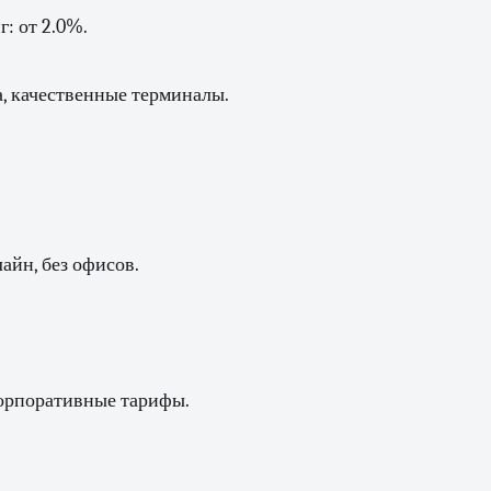
: от 2.0%.
, качественные терминалы.
.
.
айн, без офисов.
орпоративные тарифы.
.