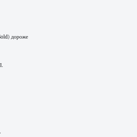
Gold) дороже
П.
.