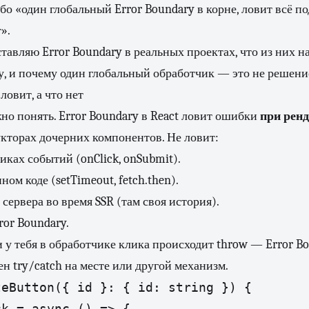
бо «один глобальный Error Boundary в корне, ловит всё по
».
ставляю Error Boundary в реальных проектах, что из них н
, и почему один глобальный обработчик — это не решени
ловит, а что нет
жно понять. Error Boundary в React ловит ошибки
при ренд
укторах дочерних компонентов. Не ловит:
ках событий (onClick, onSubmit).
ом коде (setTimeout, fetch.then).
сервера во время SSR (там своя история).
or Boundary.
ли у тебя в обработчике клика происходит throw — Error B
ен try/catch на месте или другой механизм.
eButton({ id }: { id: string }) {

k = async () => {
