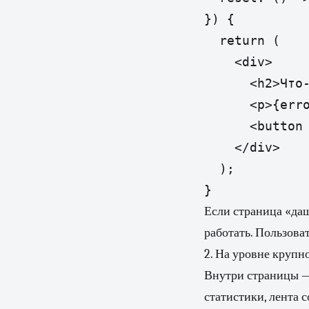
}) {

  return (

    <div>

      <h2>Что-
      <p>{erro
      <button 
    </div>

  );

Если страница «даш
работать. Пользова
2. На уровне крупн
Внутри страницы —
статистики, лента 