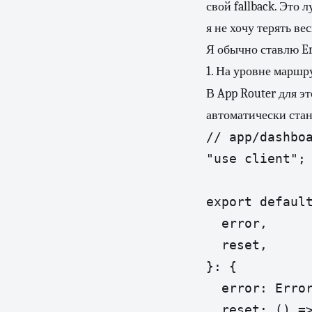
свой fallback. Это 
я не хочу терять вес
Я обычно ставлю Er
1. На уровне маршр
В App Router для э
автоматически стан
// app/dashboa
"use client";

export default
  error,

  reset,

}: {

  error: Error
  reset: () =>