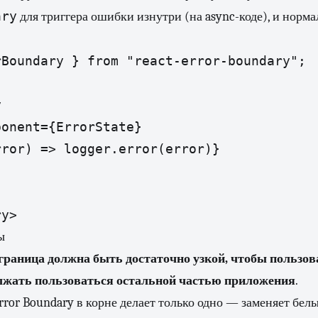
ary
для триггера ошибки изнутри (на async-коде), и норм
Boundary } from "react-error-boundary";



onent={ErrorState}

ror) => logger.error(error)}

ы
граница должна быть достаточно узкой, чтобы пользов
лжать пользоваться остальной частью приложения
.
ror Boundary в корне делает только одно — заменяет белы