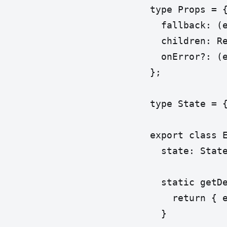
type Props = {
  fallback: (e
  children: Re
  onError?: (e
};

type State = {
export class E
  state: State
  static getDe
    return { e
  }
