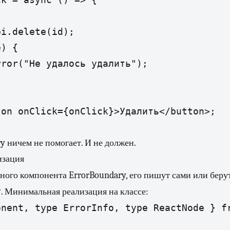
i.delete(id);

) {

ror("Не удалось удалить");

on onClick={onClick}>Удалить</button>;

ry ничем не помогает. И не должен.
изация
нного компонента ErrorBoundary, его пишут сами или беру
y
. Минимальная реализация на классе:
nent, type ErrorInfo, type ReactNode } fr