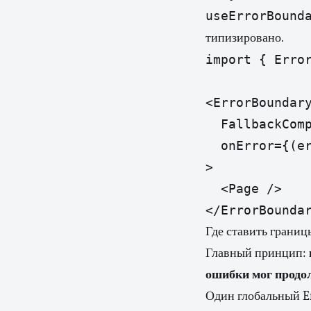
useErrorBound
типизировано.
import { Error
<ErrorBoundary
  FallbackComp
  onError={(er
>

  <Page />

Где ставить границ
Главный принцип:
ошибки мог продо
Один глобальный Er