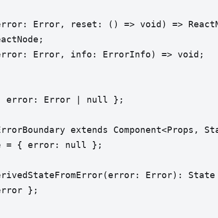


rror: Error, reset: () => void) => ReactN
actNode;

rror: Error, info: ErrorInfo) => void;

 error: Error | null };

rrorBoundary extends Component<Props, Sta
 = { error: null };

rivedStateFromError(error: Error): State 
rror };
