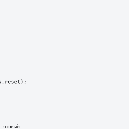
.reset);

, готовый