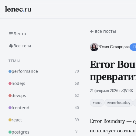
lenec
.
ru
← все посты
Лента
Все теги
Юлия Скворцова
П
ТЕМЫ
Error Bou
performance
70
превратит
nodejs
68
21 февраля 2026 г.
·
13K
devops
62
#react
#error-boundary
frontend
40
react
39
Error Boundary — о
использует осознан
postgres
31