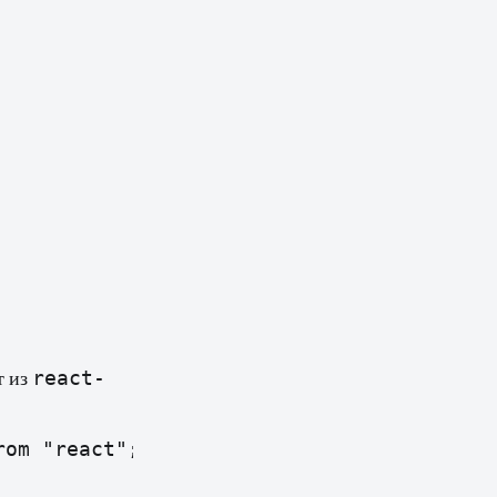
react-
т из
om "react";
