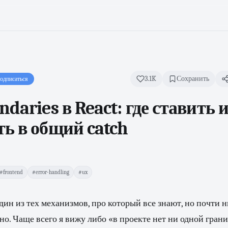
3.1K
Сохранить
одписаться
ndaries в React: где ставить и
ь в общий catch
#frontend
#error-handling
#ux
дин из тех механизмов, про который все знают, но почти н
но. Чаще всего я вижу либо «в проекте нет ни одной грани