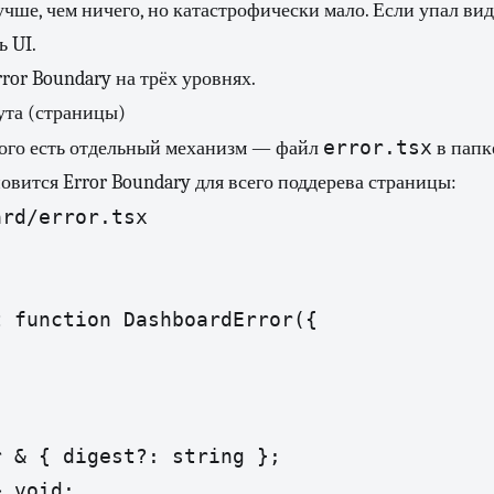
лучше, чем ничего, но катастрофически мало. Если упал вид
ь UI.
ror Boundary на трёх уровнях.
ута (страницы)
error.tsx
того есть отдельный механизм — файл
в папк
овится Error Boundary для всего поддерева страницы:
rd/error.tsx

 function DashboardError({

 & { digest?: string };

 void;
