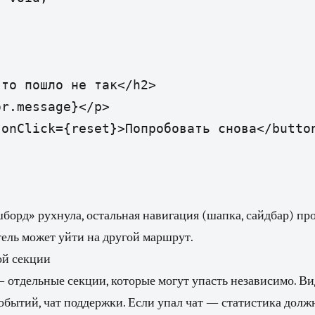
то пошло не так</h2>

r.message}</p>

onClick={reset}>Попробовать снова</button
борд» рухнула, остальная навигация (шапка, сайдбар) пр
тель может уйти на другой маршрут.
ой секции
 отдельные секции, которые могут упасть независимо. В
событий, чат поддержки. Если упал чат — статистика дол