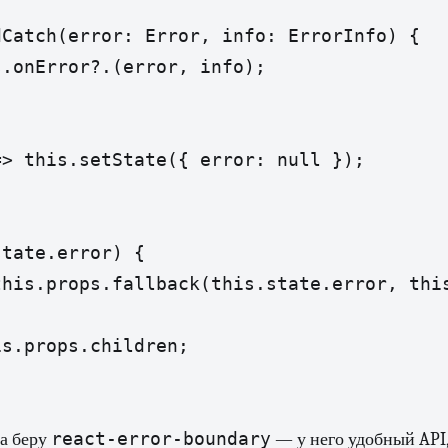
Catch(error: Error, info: ErrorInfo) {

.onError?.(error, info);

> this.setState({ error: null });

tate.error) {

his.props.fallback(this.state.error, this
s.props.children;

react-error-boundary
да беру
— у него удобный API