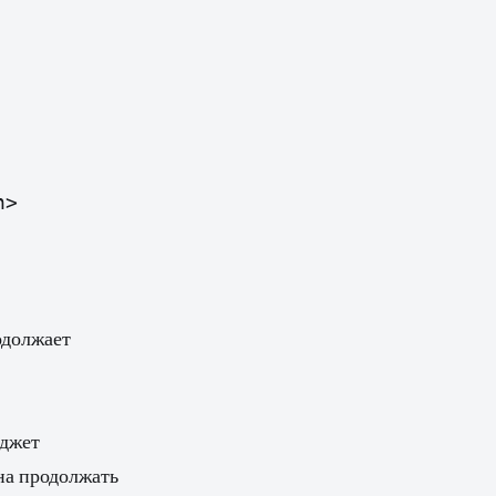
>

одолжает
иджет
жна продолжать