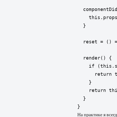
  componentDid
    this.props
  }

  reset = () =
  render() {

    if (this.s
      return t
    }

    return thi
  }

На практике я всег