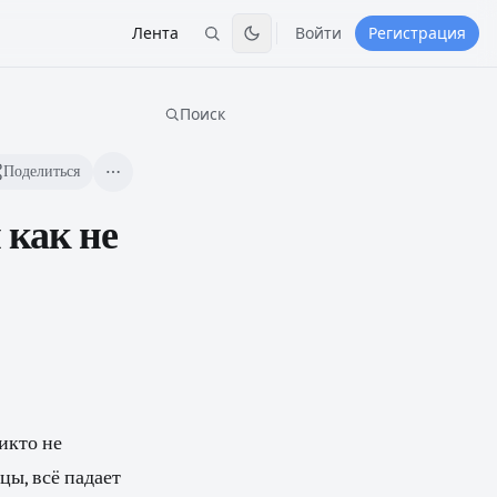
Лента
Войти
Регистрация
Поиск
Поделиться
 как не
икто не
цы, всё падает