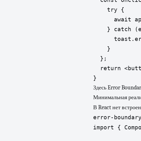
    try {

      await ap
    } catch (e
      toast.er
    }

  };

  return <butt
Здесь Error Bounda
Минимальная реал
В React нет встрое
error-boundar
import { Compo