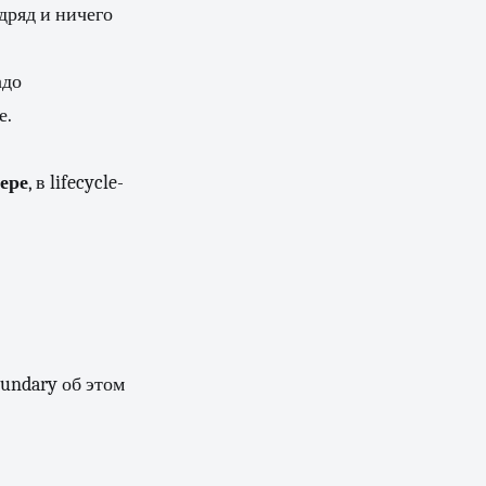
дряд и ничего
адо
е.
ере
, в lifecycle-
oundary об этом