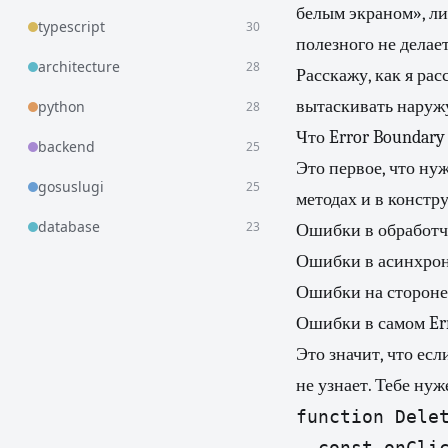
белым экраном», ли
typescript
30
полезного не делает
architecture
28
Расскажу, как я рас
вытаскивать наружу
python
28
Что Error Boundary 
backend
25
Это первое, что ну
gosuslugi
25
методах и в констр
database
23
Ошибки в обработчи
Ошибки в асинхронн
Ошибки на стороне 
Ошибки в самом Err
Это значит, что ес
не узнает. Тебе нуж
function Delet
  const onClic