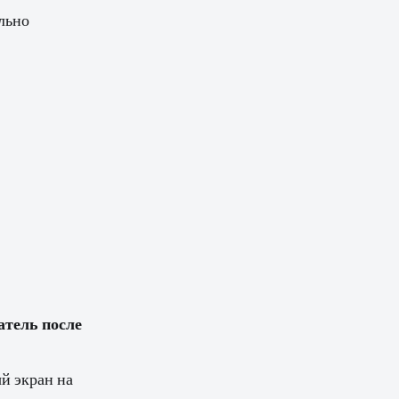
ально
атель после
й экран на