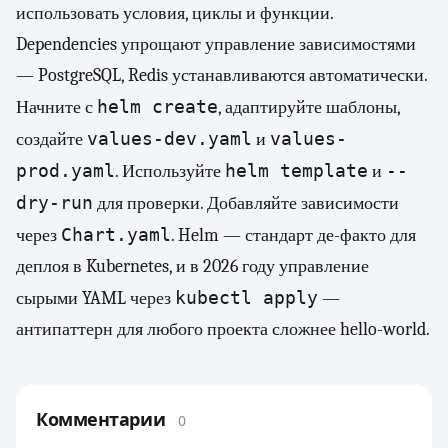
использовать условия, циклы и функции.
Dependencies упрощают управление зависимостями
— PostgreSQL, Redis устанавливаются автоматически.
helm create
Начните с
, адаптируйте шаблоны,
values-dev.yaml
values-
создайте
и
prod.yaml
helm template
--
. Используйте
и
dry-run
для проверки. Добавляйте зависимости
Chart.yaml
через
. Helm — стандарт де-факто для
деплоя в Kubernetes, и в 2026 году управление
kubectl apply
сырыми YAML через
—
антипаттерн для любого проекта сложнее hello-world.
Комментарии
0