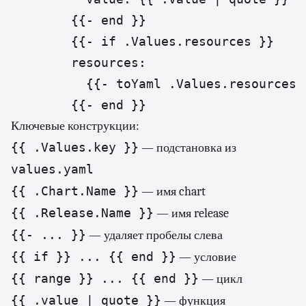
        {{- end }}

        {{- if .Values.resources }}

        resources:

          {{- toYaml .Values.resources |
        {{- end }}
Ключевые конструкции:
{{ .Values.key }}
— подстановка из
values.yaml
{{ .Chart.Name }}
— имя chart
{{ .Release.Name }}
— имя release
{{- ... }}
— удаляет пробелы слева
{{ if }} ... {{ end }}
— условие
{{ range }} ... {{ end }}
— цикл
{{ .value | quote }}
— функция