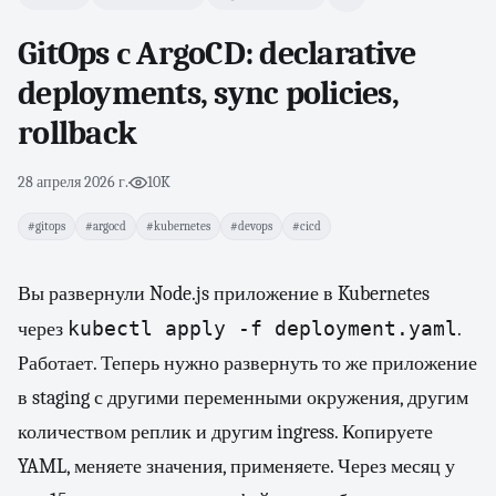
GitOps с ArgoCD: declarative
deployments, sync policies,
rollback
28 апреля 2026 г.
·
10K
#gitops
#argocd
#kubernetes
#devops
#cicd
Вы развернули Node.js приложение в Kubernetes
kubectl apply -f deployment.yaml
через
.
Работает. Теперь нужно развернуть то же приложение
в staging с другими переменными окружения, другим
количеством реплик и другим ingress. Копируете
YAML, меняете значения, применяете. Через месяц у