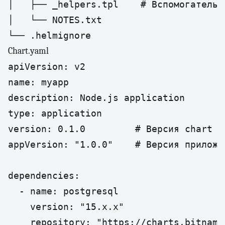
│   ├── _helpers.tpl    # Вспомогательны
│   └── NOTES.txt

└── .helmignore
Chart.yaml
apiVersion: v2

name: myapp

description: Node.js application

type: application

version: 0.1.0         # Версия chart

appVersion: "1.0.0"    # Версия приложен
dependencies:

  - name: postgresql

    version: "15.x.x"

    repository: "https://charts.bitnami.