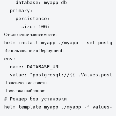
    database: myapp_db

  primary:

    persistence:

      size: 10Gi
Отключение зависимости:
helm install myapp ./myapp --set postgr
Использование в Deployment:
env:

- name: DATABASE_URL

  value: "postgresql://{{ .Values.postg
Практические советы
Проверка шаблонов:
# Рендер без установки

helm template myapp ./myapp -f values-pr