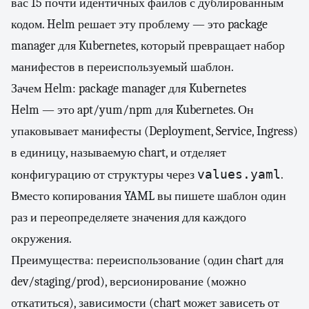
вас 15 почти идентичных файлов с дублированным
кодом. Helm решает эту проблему — это package
manager для Kubernetes, который превращает набор
манифестов в переиспользуемый шаблон.
Зачем Helm: package manager для Kubernetes
Helm — это apt/yum/npm для Kubernetes. Он
упаковывает манифесты (Deployment, Service, Ingress)
в единицу, называемую chart, и отделяет
values.yaml
конфигурацию от структуры через
.
Вместо копирования YAML вы пишете шаблон один
раз и переопределяете значения для каждого
окружения.
Преимущества: переиспользование (один chart для
dev/staging/prod), версионирование (можно
откатиться), зависимости (chart может зависеть от