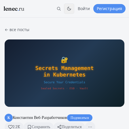
lenec
.
ru
Войти
Регистрация
← все посты
Константин Веб-Разработчиков
К
Подписаться
2.2K
Сохранить
Поделиться