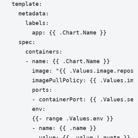
  template:

    metadata:

      labels:

        app: {{ .Chart.Name }}

    spec:

      containers:

      - name: {{ .Chart.Name }}

        image: "{{ .Values.image.reposi
        imagePullPolicy: {{ .Values.ima
        ports:

        - containerPort: {{ .Values.serv
        env:

        {{- range .Values.env }}

        - name: {{ .name }}

          value: {{ .value | quote }}
