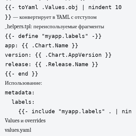
{{- toYaml .Values.obj | nindent 10
}}
— конвертирует в YAML с отступом
_helpers.tpl: переиспользуемые фрагменты
{{- define "myapp.labels" -}}

app: {{ .Chart.Name }}

version: {{ .Chart.AppVersion }}

release: {{ .Release.Name }}

{{- end }}
Использование:
metadata:

  labels:

    {{- include "myapp.labels" . | nind
Values и overrides
values.yaml