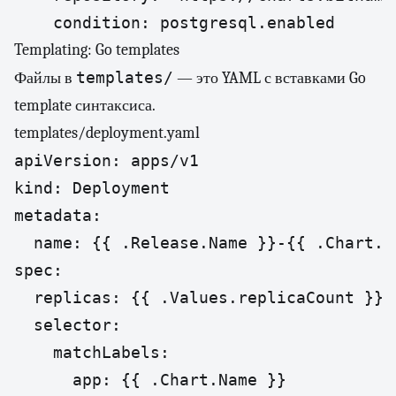
    condition: postgresql.enabled
Templating: Go templates
templates/
Файлы в
— это YAML с вставками Go
template синтаксиса.
templates/deployment.yaml
apiVersion: apps/v1

kind: Deployment

metadata:

  name: {{ .Release.Name }}-{{ .Chart.Na
spec:

  replicas: {{ .Values.replicaCount }}

  selector:

    matchLabels:

      app: {{ .Chart.Name }}
