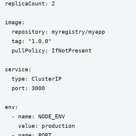
replicaCount: 2

image:

  repository: myregistry/myapp

  tag: "1.0.0"

  pullPolicy: IfNotPresent

service:

  type: ClusterIP

  port: 3000

env:

  - name: NODE_ENV

    value: production

  - name: PORT
