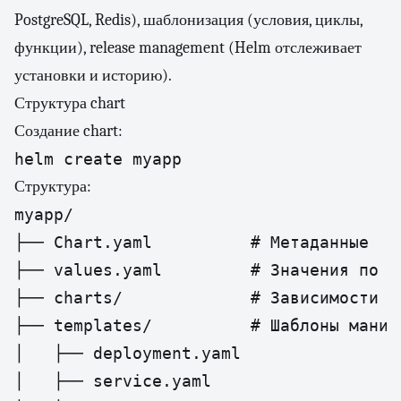
PostgreSQL, Redis), шаблонизация (условия, циклы,
функции), release management (Helm отслеживает
установки и историю).
Структура chart
Создание chart:
helm create myapp
Структура:
myapp/

├── Chart.yaml          # Метаданные

├── values.yaml         # Значения по ум
├── charts/             # Зависимости

├── templates/          # Шаблоны манифе
│   ├── deployment.yaml

│   ├── service.yaml
