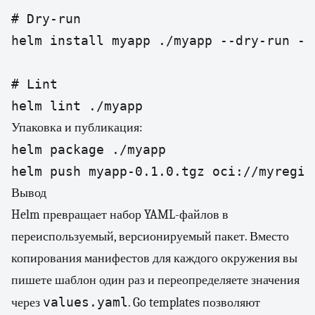
# Dry-run

helm install myapp ./myapp --dry-run --d
# Lint

helm lint ./myapp
Упаковка и публикация:
helm package ./myapp

helm push myapp-0.1.0.tgz oci://myregis
Вывод
Helm превращает набор YAML-файлов в
переиспользуемый, версионируемый пакет. Вместо
копирования манифестов для каждого окружения вы
пишете шаблон один раз и переопределяете значения
values.yaml
через
. Go templates позволяют