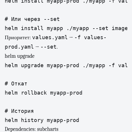
helm install myapp-prod ./myapp -f value
# Или через --set

helm install myapp ./myapp --set image.
values.yaml
-f values-
Приоритет:
→
prod.yaml
--set
→
.
helm upgrade
helm upgrade myapp-prod ./myapp -f valu
# Откат

helm rollback myapp-prod

# История

helm history myapp-prod
Dependencies: subcharts