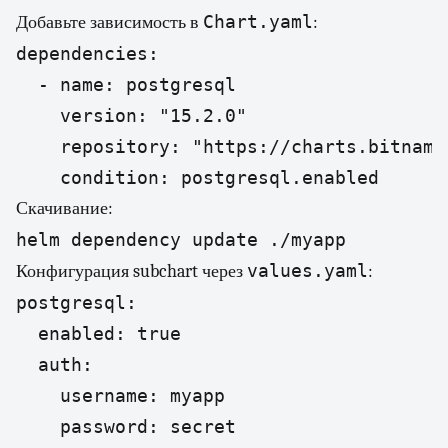
Chart.yaml
Добавьте зависимость в
:
dependencies:

  - name: postgresql

    version: "15.2.0"

    repository: "https://charts.bitnami.
    condition: postgresql.enabled
Скачивание:
helm dependency update ./myapp
values.yaml
Конфигурация subchart через
:
postgresql:

  enabled: true

  auth:

    username: myapp

    password: secret
