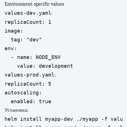
Environment-specific values
values-dev.yaml
:
replicaCount: 1

image:

  tag: "dev"

env:

  - name: NODE_ENV

    value: development
values-prod.yaml
:
replicaCount: 5

autoscaling:

  enabled: true
Установка:
helm install myapp-dev ./myapp -f values