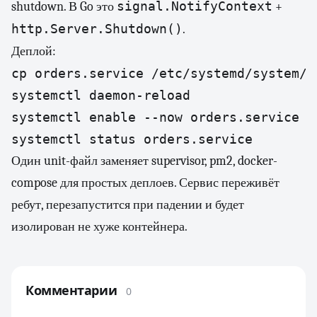
signal.NotifyContext
shutdown. В Go это
+
http.Server.Shutdown()
.
Деплой:
cp orders.service /etc/systemd/system/

systemctl daemon-reload

systemctl enable --now orders.service

systemctl status orders.service
Один unit-файл заменяет supervisor, pm2, docker-
compose для простых деплоев. Сервис переживёт
ребут, перезапустится при падении и будет
изолирован не хуже контейнера.
Комментарии
0