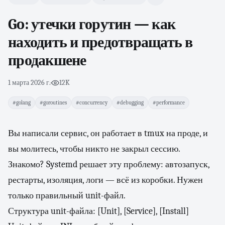
Go: утечки горутин — как
находить и предотвращать в
продакшене
1 марта 2026 г.
·
12K
#golang
#goroutines
#concurrency
#debugging
#performance
Вы написали сервис, он работает в tmux на проде, и
вы молитесь, чтобы никто не закрыл сессию.
Знакомо? Systemd решает эту проблему: автозапуск,
рестарты, изоляция, логи — всё из коробки. Нужен
только правильный unit-файл.
Структура unit-файла: [Unit], [Service], [Install]