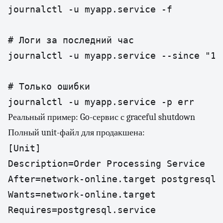
journalctl -u myapp.service -f

# Логи за последний час

journalctl -u myapp.service --since "1 h
# Только ошибки

journalctl -u myapp.service -p err
Реальный пример: Go-сервис с graceful shutdown
Полный unit-файл для продакшена:
[Unit]

Description=Order Processing Service

After=network-online.target postgresql.s
Wants=network-online.target

Requires=postgresql.service
