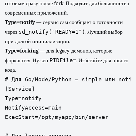
готовым сразу после fork. Подходит для большинства
современных приложений.
Type=notify
— сервис сам сообщает о готовности
sd_notify("READY=1")
через
. Лучший выбор
при долгой инициализации.
Type=forking
— для legacy-демонов, которые
PIDFile=
форкаются. Нужен
. Избегайте для нового
кода.
# Для Go/Node/Python — simple или notify
[Service]

Type=notify

NotifyAccess=main

ExecStart=/opt/myapp/bin/server

# Для legacy-демонов
