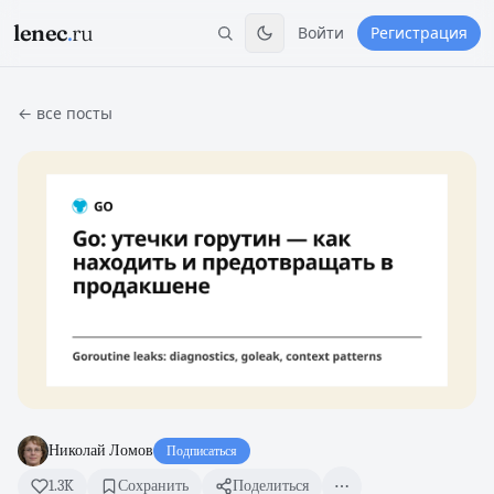
lenec
.
ru
Войти
Регистрация
← все посты
Николай Ломов
Подписаться
1.3K
Сохранить
Поделиться