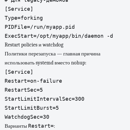
[Service]

Type=forking

PIDFile=/run/myapp.pid

ExecStart=/opt/myapp/bin/daemon -d
Restart policies и watchdog
Политики перезапуска — главная причина
использовать systemd вместо nohup:
[Service]

Restart=on-failure

RestartSec=5

StartLimitIntervalSec=300

StartLimitBurst=5

WatchdogSec=30
Restart=
Варианты
: