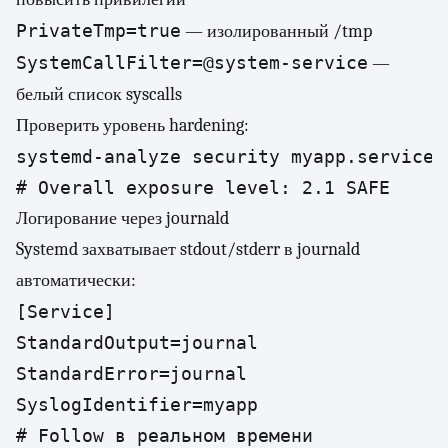
PrivateTmp=true
— изолированный /tmp
SystemCallFilter=@system-service
—
белый список syscalls
Проверить уровень hardening:
systemd-analyze security myapp.service

# Overall exposure level: 2.1 SAFE
Логирование через journald
Systemd захватывает stdout/stderr в journald
автоматически:
[Service]

StandardOutput=journal

StandardError=journal

SyslogIdentifier=myapp
# Follow в реальном времени
