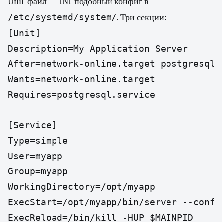
Unit-файл — INI-подобный конфиг в
/etc/systemd/system/
. Три секции:
[Unit]

Description=My Application Server

After=network-online.target postgresql.s
Wants=network-online.target

Requires=postgresql.service

[Service]

Type=simple

User=myapp

Group=myapp

WorkingDirectory=/opt/myapp

ExecStart=/opt/myapp/bin/server --confi
ExecReload=/bin/kill -HUP $MAINPID
