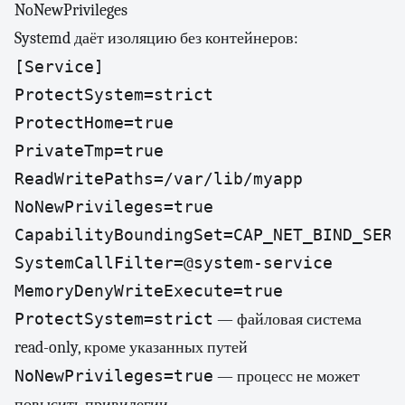
NoNewPrivileges
Systemd даёт изоляцию без контейнеров:
[Service]

ProtectSystem=strict

ProtectHome=true

PrivateTmp=true

ReadWritePaths=/var/lib/myapp

NoNewPrivileges=true

CapabilityBoundingSet=CAP_NET_BIND_SERVI
SystemCallFilter=@system-service

MemoryDenyWriteExecute=true
ProtectSystem=strict
— файловая система
read-only, кроме указанных путей
NoNewPrivileges=true
— процесс не может
повысить привилегии