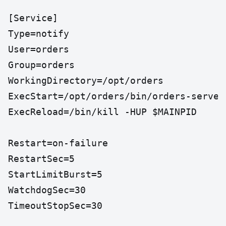
[Service]

Type=notify

User=orders

Group=orders

WorkingDirectory=/opt/orders

ExecStart=/opt/orders/bin/orders-server

ExecReload=/bin/kill -HUP $MAINPID

Restart=on-failure

RestartSec=5

StartLimitBurst=5

WatchdogSec=30

TimeoutStopSec=30
