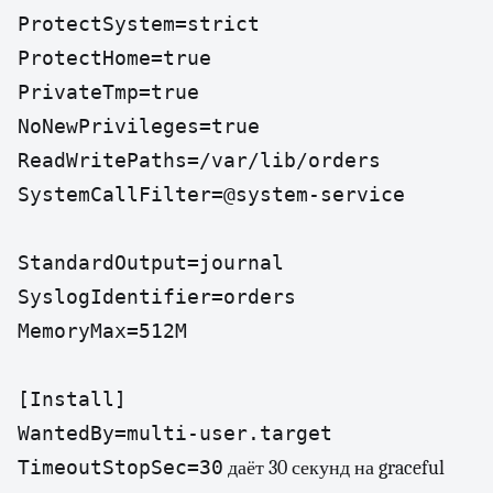
ProtectSystem=strict

ProtectHome=true

PrivateTmp=true

NoNewPrivileges=true

ReadWritePaths=/var/lib/orders

SystemCallFilter=@system-service

StandardOutput=journal

SyslogIdentifier=orders

MemoryMax=512M

[Install]

WantedBy=multi-user.target
TimeoutStopSec=30
даёт 30 секунд на graceful