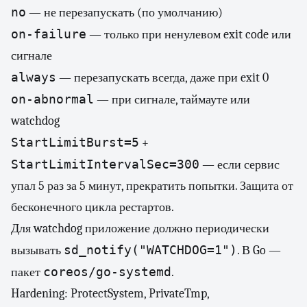
no
— не перезапускать (по умолчанию)
on-failure
— только при ненулевом exit code или
сигнале
always
— перезапускать всегда, даже при exit 0
on-abnormal
— при сигнале, таймауте или
watchdog
StartLimitBurst=5
+
StartLimitIntervalSec=300
— если сервис
упал 5 раз за 5 минут, прекратить попытки. Защита от
бесконечного цикла рестартов.
Для watchdog приложение должно периодически
sd_notify("WATCHDOG=1")
вызывать
. В Go —
coreos/go-systemd
пакет
.
Hardening: ProtectSystem, PrivateTmp,