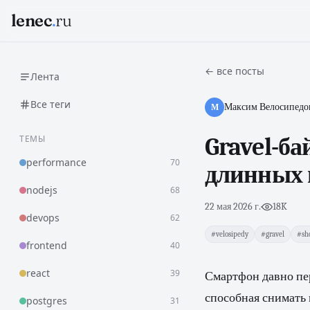
lenec
.
ru
← все посты
Лента
Все теги
Максим Велосипедо
М
ТЕМЫ
Gravel-ба
performance
70
длинных 
nodejs
68
22 мая 2026 г.
·
18K
devops
62
#velosipedy
#gravel
#sh
frontend
40
react
39
Смартфон давно пер
способная снимать 
postgres
31