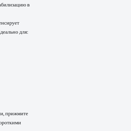
абилизацию в
енсирует
деально для:
ми, прижмите
короткими