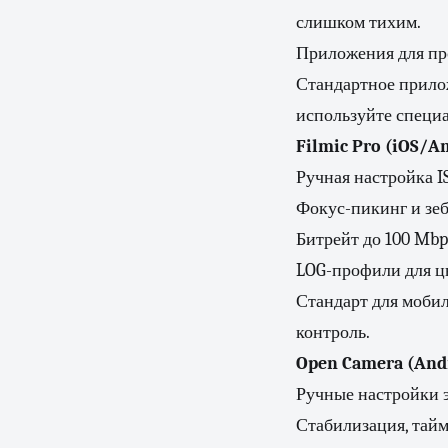
слишком тихим.
Приложения для пр
Стандартное прило
используйте специ
Filmic Pro (iOS/An
Ручная настройка I
Фокус-пикинг и зеб
Битрейт до 100 Mbp
LOG-профили для ц
Стандарт для моби
контроль.
Open Camera (Andr
Ручные настройки э
Стабилизация, тайм