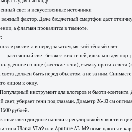
ыбрать удачный кадр.
венный свет и искусственные источники
 важный фактор. Даже бюджетный смартфон даст отличн
нии, а флагман провалится в темноте.
:
после рассвета и перед закатом, мягкий тёплый свет
— рассеянный свет без жёстких теней, идеально для порт
полуденное солнце (жёсткие тени), съёмку против света (
света должен быть перед объектом, а не за ним. Снимаете
го лицом к окну.
Популярный инструмент для влогеров и бьюти-контента. 
 свет, убирает тени под глазами. Диаметр 26-33 см оптим
 1500 рублей.
тные светодиодные панели с регулировкой яркости и цв
и типа Ulanzi VL49 или Aputure AL-M9 помещаются в кар