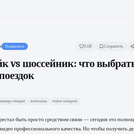
в
2.5K
Сохранить
Подписаться
йк vs шоссейник: что выбрат
поездок
osseynyy-velosiped
#veloturizm
#vybor-velosipeda
естал быть просто средством связи — сегодня это полноц
видео профессионального качества. Но чтобы получить д