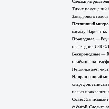
Съёмки на расстоян
Тихих помещений б
Закадрового голоса
Петличный микроф
одежду. Варианты:
Проводные
— Boya 
переходник USB-C/L
Беспроводные
— Ro
приёмник на телеф
Петличка даёт чист
Направленный мик
смартфон, записыва
нельзя прикрепить 
Совет:
Записывайте
съёмкой. Следите з