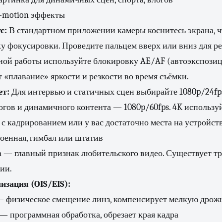
-motion эффекты
с:
В стандартном приложении камеры коснитесь экрана, 
у фокусировки. Проведите пальцем вверх или вниз для р
зной работы используйте блокировку AE/AF (автоэкспози
 «плавание» яркости и резкости во время съёмки.
ет:
Для интервью и статичных сцен выбирайте 1080p/24fp
логов и динамичного контента — 1080p/60fps. 4K используй
с кадрированием или у вас достаточно места на устройств
оенная, гимбал или штатив
 — главный признак любительского видео. Существует т
ии.
изация (OIS/EIS):
 физическое смещение линз, компенсирует мелкую дрож
— программная обработка, обрезает края кадра