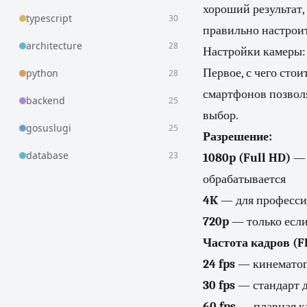
хороший результат,
typescript
30
правильно настроит
architecture
28
Настройки камеры: 
Первое, с чего сто
python
28
смартфонов позволя
backend
25
выбор.
gosuslugi
25
Разрешение:
database
23
1080p (Full HD)
— 
обрабатывается
4K
— для профессио
720p
— только если
Частота кадров (F
24 fps
— кинематогр
30 fps
— стандарт д
60 fps
— плавная ка