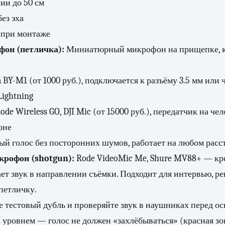
ии до 50 см
ез эха
 при монтаже
он (петличка):
Миниатюрный микрофон на прищепке, к
BY-M1 (от 1000 руб.), подключается к разъёму 3.5 мм или 
ightning
de Wireless GO, DJI Mic (от 15000 руб.), передатчик на чел
оне
ый голос без посторонних шумов, работает на любом расс
рофон (shotgun):
Rode VideoMic Me, Shure MV88+ — кр
ет звук в направлении съёмки. Подходит для интервью, ре
петличку.
 тестовый дубль и проверяйте звук в наушниках перед о
а уровнем — голос не должен «захлёбываться» (красная зо