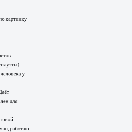
ую картинку
ретов
силуэты)
 человека у
Даёт
ален для
етовой
ман, работают