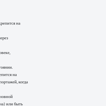
репится на
через
овеке,
тоянии.
епится на
портажей, когда
сновной
на) или быть