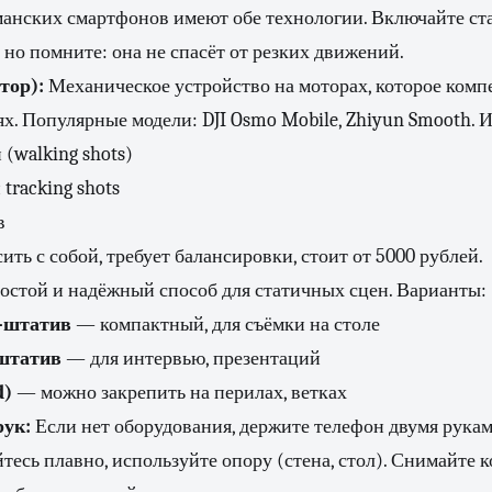
анских смартфонов имеют обе технологии. Включайте ст
 но помните: она не спасёт от резких движений.
тор):
Механическое устройство на моторах, которое комп
ях. Популярные модели: DJI Osmo Mobile, Zhiyun Smooth. И
(walking shots)
tracking shots
в
ть с собой, требует балансировки, стоит от 5000 рублей.
стой и надёжный способ для статичных сцен. Варианты:
-штатив
— компактный, для съёмки на столе
штатив
— для интервью, презентаций
d)
— можно закрепить на перилах, ветках
рук:
Если нет оборудования, держите телефон двумя рука
йтесь плавно, используйте опору (стена, стол). Снимайте 