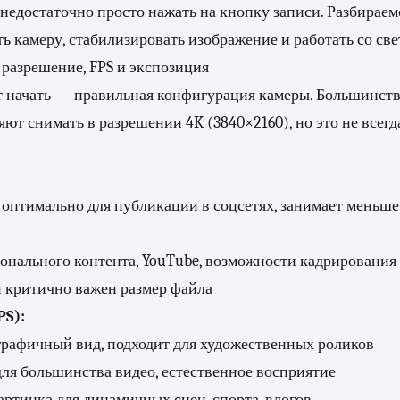
 недостаточно просто нажать на кнопку записи. Разбираемс
ь камеру, стабилизировать изображение и работать со све
разрешение, FPS и экспозиция
ит начать — правильная конфигурация камеры. Большинст
ют снимать в разрешении 4K (3840×2160), но это не всег
оптимально для публикации в соцсетях, занимает меньше 
нального контента, YouTube, возможности кадрирования
 критично важен размер файла
PS):
афичный вид, подходит для художественных роликов
ля большинства видео, естественное восприятие
ртинка для динамичных сцен, спорта, влогов