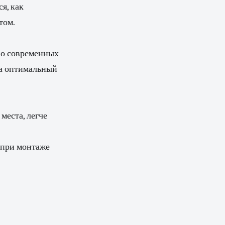
я, как
том.
во современных
да оптимальный
места, легче
 при монтаже