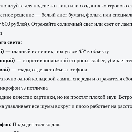
спользуйте для подсветки лица или создания контрового св
тное решение — белый лист бумаги, фольга или специа
от 500 рублей). Отражайте солнечный свет или свет от ламп
и.
го света:
й)
— главный источник, под углом 45° к объекту
няющий)
— с противоположной стороны, слабее, убирает т
овой)
— сзади, отделяет объект от фона
аточно одной кольцевой лампы спереди и отражателя сбо
микрофон vs петличка
еднее качество картинки, но не простят плохой звук. Вст
 улавливает все шумы вокруг и плохо работает на расст
офон:
Подходит только для: