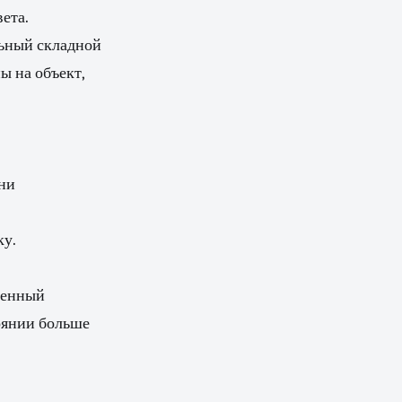
ета.
льный складной
ы на объект,
ени
ку.
роенный
оянии больше