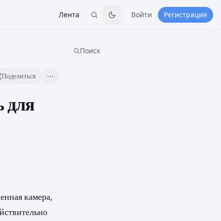
Лента
Войти
Регистрация
Поиск
Поделиться
ь для
енная камера,
ействительно