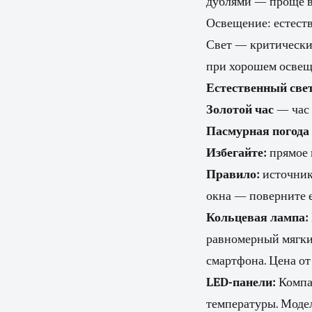
дублями — проще в
Освещение: естест
Свет — критически
при хорошем освеще
Естественный свет
Золотой час
— час 
Пасмурная погода
Избегайте:
прямое 
Правило:
источник 
окна — поверните е
Кольцевая лампа:
равномерный мягкий
смартфона. Цена от
LED-панели:
Компак
температуры. Модел