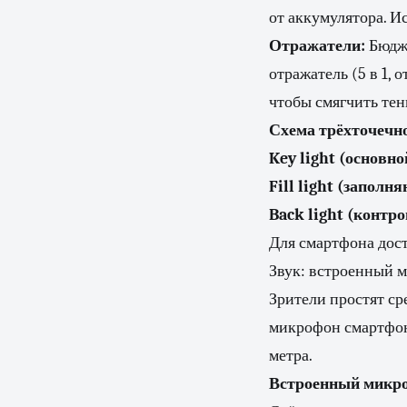
от аккумулятора. И
Отражатели:
Бюдже
отражатель (5 в 1, 
чтобы смягчить тен
Схема трёхточечно
Key light (основно
Fill light (запол
Back light (контр
Для смартфона дост
Звук: встроенный 
Зрители простят ср
микрофон смартфона
метра.
Встроенный микр