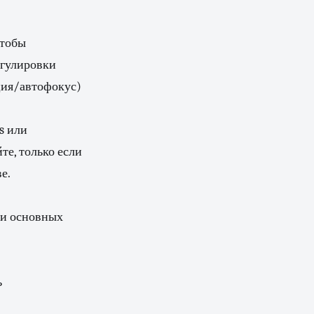
чтобы
егулировки
ция/автофокус)
s или
те, только если
е.
ри основных
ь