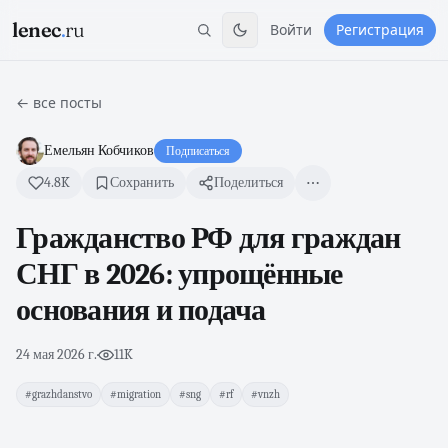
lenec
.
ru
Войти
Регистрация
← все посты
Емельян Кобчиков
Подписаться
4.8K
Сохранить
Поделиться
Гражданство РФ для граждан
СНГ в 2026: упрощённые
основания и подача
24 мая 2026 г.
·
11K
#grazhdanstvo
#migration
#sng
#rf
#vnzh