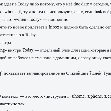
падает в Today либо потому, что у неё due date = сегодня,
 «when». Дату я почти не использую (зачем, если task всё 
), а вот «when=Today» — постоянно.
 что-то новое прилетает в Inbox и должно быть сделано се
ретаскиваю в Today.
завтра
ing» внутри Today — отдельный блок для задач, которые я 
удобно: рабочее не смешано с домашним, я сразу вижу «вот
) показывает запланированное на ближайшие 7 дней. Туд
D контекст — это место/инструмент: @home, @phone, @er
частично так: