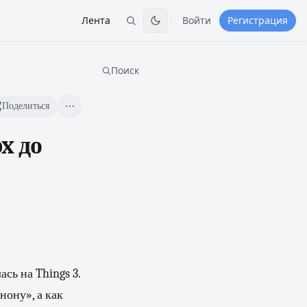
Лента
Войти
Регистрация
Поиск
Поделиться
x до
сь на Things 3.
нону», а как