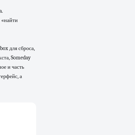
a.
ч «найти
ox для сброса,
екста, Someday
ное и часть
терфейс, а