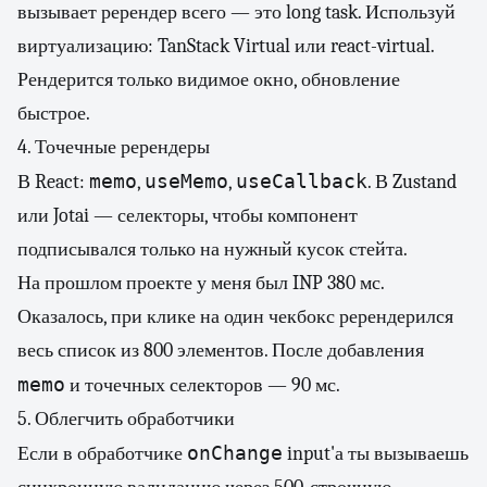
вызывает ререндер всего — это long task. Используй
виртуализацию: TanStack Virtual или react-virtual.
Рендерится только видимое окно, обновление
быстрое.
4. Точечные ререндеры
memo
useMemo
useCallback
В React:
,
,
. В Zustand
или Jotai — селекторы, чтобы компонент
подписывался только на нужный кусок стейта.
На прошлом проекте у меня был INP 380 мс.
Оказалось, при клике на один чекбокс ререндерился
весь список из 800 элементов. После добавления
memo
и точечных селекторов — 90 мс.
5. Облегчить обработчики
onChange
Если в обработчике
input'а ты вызываешь