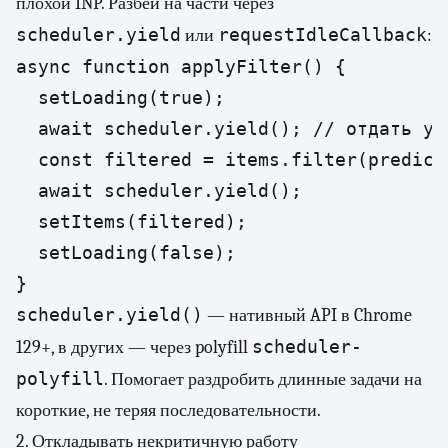
плохой INP. Разбей на части через
scheduler.yield
requestIdleCallback
или
:
async function applyFilter() {

  setLoading(true);

  await scheduler.yield(); // отдать уп
  const filtered = items.filter(predicat
  await scheduler.yield();

  setItems(filtered);

  setLoading(false);

}
scheduler.yield()
— нативный API в Chrome
scheduler-
129+, в других — через polyfill
polyfill
. Помогает раздробить длинные задачи на
короткие, не теряя последовательности.
2. Откладывать некритичную работу