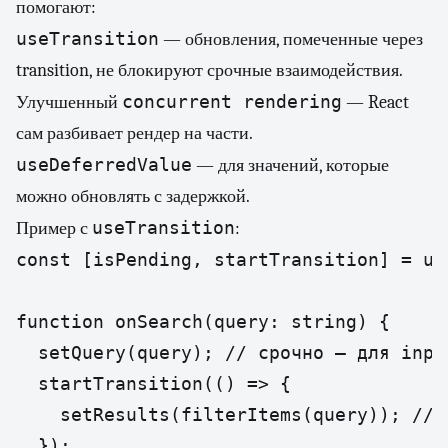
помогают:
useTransition
— обновления, помеченные через
transition, не блокируют срочные взаимодействия.
concurrent rendering
Улучшенный
— React
сам разбивает рендер на части.
useDeferredValue
— для значений, которые
можно обновлять с задержкой.
useTransition
Пример с
:
const [isPending, startTransition] = use
function onSearch(query: string) {

  setQuery(query); // срочно — для input
  startTransition(() => {

    setResults(filterItems(query)); // н
  });
