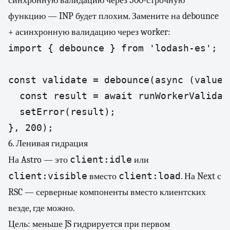
синхронную валидацию через 500-строчную
функцию — INP будет плохим. Замените на debounce
+ асинхронную валидацию через worker:
import { debounce } from 'lodash-es';

const validate = debounce(async (value: 
  const result = await runWorkerValidati
  setError(result);

}, 200);
6. Ленивая гидрация
client:idle
На Astro — это
или
client:visible
client:load
вместо
. На Next с
RSC — серверные компоненты вместо клиентских
везде, где можно.
Цель: меньше JS гидрируется при первом