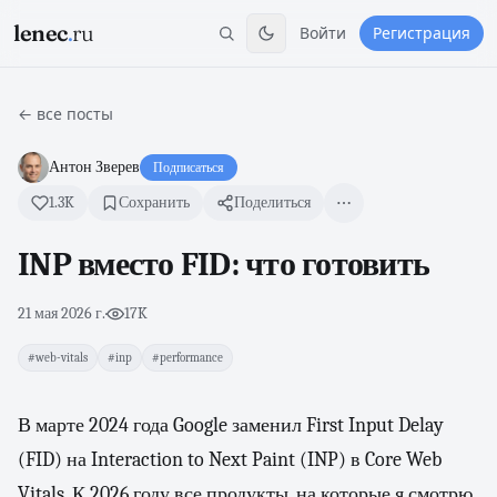
lenec
.
ru
Войти
Регистрация
← все посты
Антон Зверев
Подписаться
1.3K
Сохранить
Поделиться
INP вместо FID: что готовить
21 мая 2026 г.
·
17K
#web-vitals
#inp
#performance
В марте 2024 года Google заменил First Input Delay
(FID) на Interaction to Next Paint (INP) в Core Web
Vitals. К 2026 году все продукты, на которые я смотрю