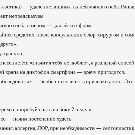
ластика) — удаление лишних тканей мягкого нёба. Раньш
ект непредсказуем.
ягкого нёба лазером — для лёгких форм.
йнее средство, после консультации с лор-хирургом и сом
одруги».
у храпуна
пасение. Не «значит я тебя не люблю», а реальный способ
ей храпа на диктофон смартфона — врачу пригодится.
бследоваться — особенно если есть признаки апноэ. Это
ером и попробуй спать на боку 2 недели.
ес — начни постепенно худеть.
ания, аллергия, ЛОР, при необходимости — септопластик