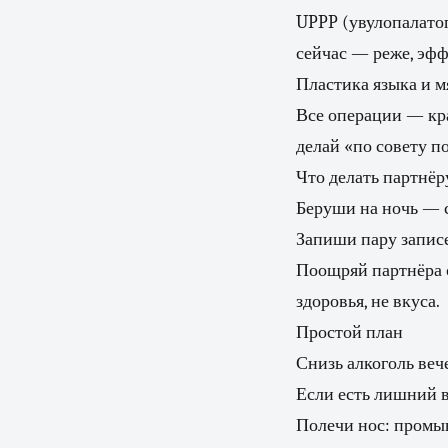
UPPP (увулопалатоп
сейчас — реже, эфф
Пластика языка и м
Все операции — кра
делай «по совету п
Что делать партнёр
Беруши на ночь — с
Запиши пару запис
Поощряй партнёра о
здоровья, не вкуса.
Простой план
Снизь алкоголь веч
Если есть лишний в
Полечи нос: промыв