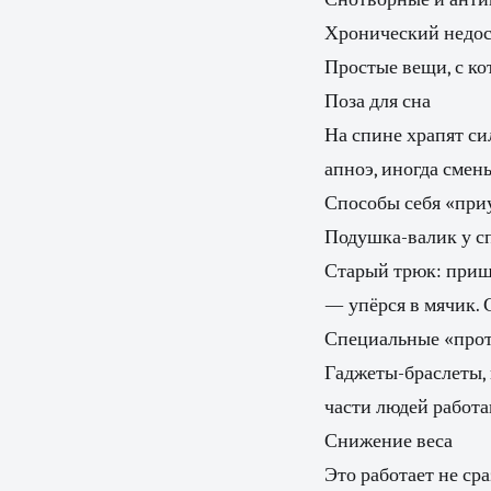
Хронический недос
Простые вещи, с ко
Поза для сна
На спине храпят си
апноэ, иногда смен
Способы себя «при
Подушка-валик у сп
Старый трюк: приш
— упёрся в мячик. 
Специальные «прот
Гаджеты-браслеты, 
части людей работа
Снижение веса
Это работает не ср