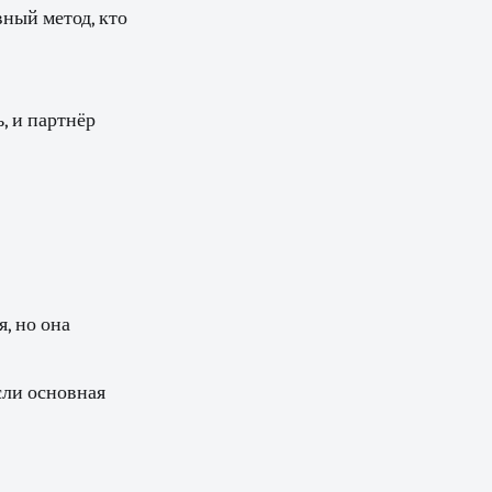
ный метод, кто
ь, и партнёр
, но она
сли основная