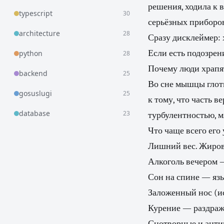
решения, ходила к 
typescript
30
серьёзных приборов
architecture
28
Сразу дисклеймер: 
Если есть подозрен
python
28
Почему люди храпя
backend
25
Во сне мышцы глотк
gosuslugi
25
к тому, что часть 
database
23
турбулентностью, м
Что чаще всего его
Лишний вес. Жирова
Алкоголь вечером —
Сон на спине — язы
Заложенный нос (ис
Курение — раздраж
Снотворные и анти