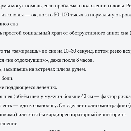
рмы могут помочь, если проблема в положении головы. Р
 изголовья — ок, но это 50–100 тысяч за нормальную крова
пноэ сна
ь простой социальный храп от обструктивного апноэ сна
то ты «замираешь» во сне на 10–30 секунд, потом резко вс
я «не отдохнувшим», даже после 8 часов.
, засыпаешь на встречах или за рулём.
 боли.
 не поддающееся лечению.
я шея (объём шеи у мужчин больше 43 см — фактор риска
го есть — иди к сомнологу. Он сделает полисомнографию 
тчиками) или хотя бы кардиореспираторный мониторинг.
решение