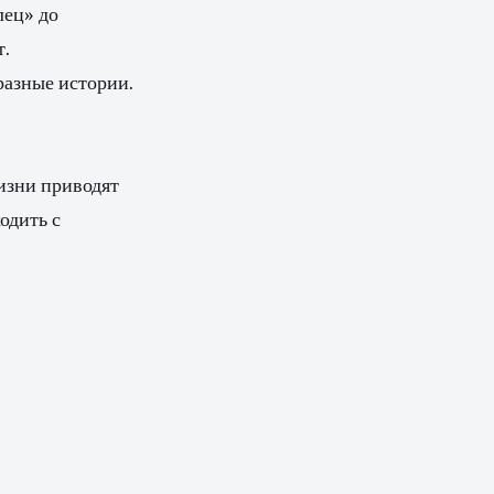
лец» до
т.
разные истории.
изни приводят
одить с