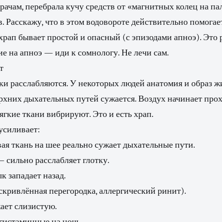
врачам, перебрала кучу средств от «магнитных колец на па
. Расскажу, что в этом водовороте действительно помогае
храп бывает простой и опасный (с эпизодами апноэ). Это 
ие на апноэ — иди к сомнологу. Не лечи сам.
т
и расслабляются. У некоторых людей анатомия и образ ж
верхних дыхательных путей сужается. Воздух начинает прох
ягкие ткани вибрируют. Это и есть храп.
 усиливает:
я ткань на шее реально сужает дыхательные пути.
 сильно расслабляет глотку.
к западает назад.
кривлённая перегородка, аллергический ринит).
ает слизистую.
гистаминные на ночь.