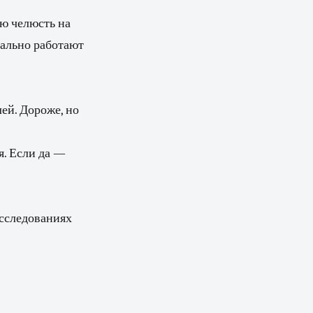
ю челюсть на
еально работают
ей. Дороже, но
я. Если да —
исследованиях