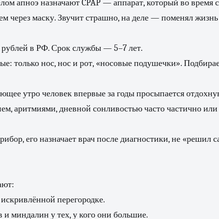
лом апноэ назначают CPAP — аппарат, который во время с
ем через маску. Звучит страшно, на деле — поменял жизн
 рублей в РФ. Срок службы — 5–7 лет.
е: только нос, нос и рот, «носовые подушечки». Подбира
ющее утро человек впервые за годы просыпается отдохн
ием, аритмиями, дневной сонливостью часто частично ил
ибор, его назначает врач после диагностики, не «решил с
ают:
 искривлённой перегородке.
 и миндалин у тех, у кого они большие.