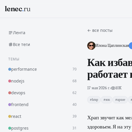
lenec
.
ru
← все посты
Лента
Все теги
Илона Цаплинская
ТЕМЫ
Как избав
performance
70
работает 
nodejs
68
17 мая 2026 г.
·
10K
devops
62
#hrap
#son
#apnoe
frontend
40
react
39
Храп звучит как ме
здоровьем. Я на эту
postgres
31