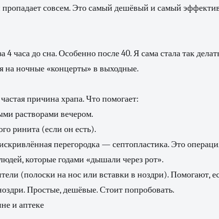
 пропадает совсем. Это самый дешёвый и самый эффектив
а 4 часа до сна. Особенно после 40. Я сама стала так делат
я на ночные «концерты» в выходные.
астая причина храпа. Что помогает:
ми растворами вечером.
го ринита (если он есть).
 искривлённая перегородка — септопластика. Это операция
 людей, которые годами «дышали через рот».
ели (полоски на нос или вставки в ноздри). Помогают, е
оздри. Простые, дешёвые. Стоит попробовать.
ине и аптеке