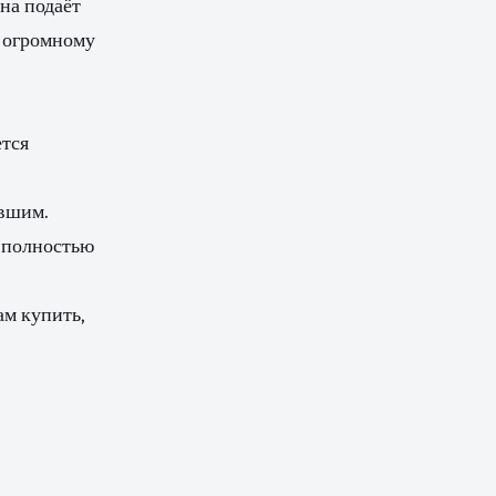
на подаёт
ь огромному
ется
увшим.
и полностью
ам купить,