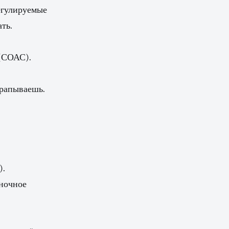
егулируемые
ть.
 (СОАС).
храпываешь.
).
(ночное