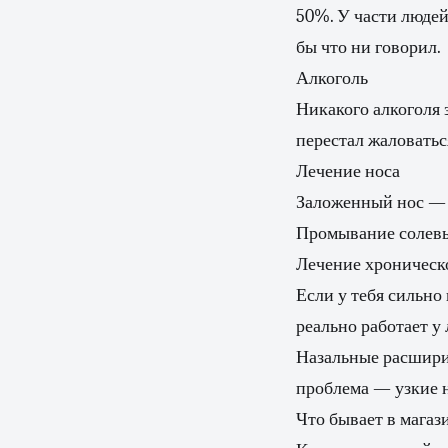
50%. У части людей
бы что ни говорил.
Алкоголь
Никакого алкоголя з
перестал жаловатьс
Лечение носа
Заложенный нос — ч
Промывание солевы
Лечение хроническо
Если у тебя сильно
реально работает у
Назальные расширит
проблема — узкие н
Что бывает в магаз