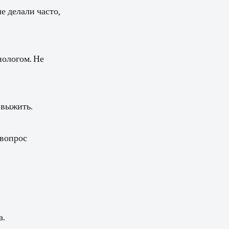
е делали часто,
нологом. Не
 выжить.
 вопрос
а.