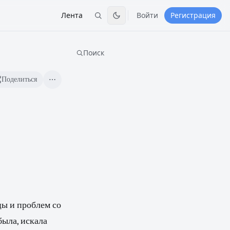
Лента
Войти
Регистрация
Поиск
Поделиться
цы и проблем со
была, искала