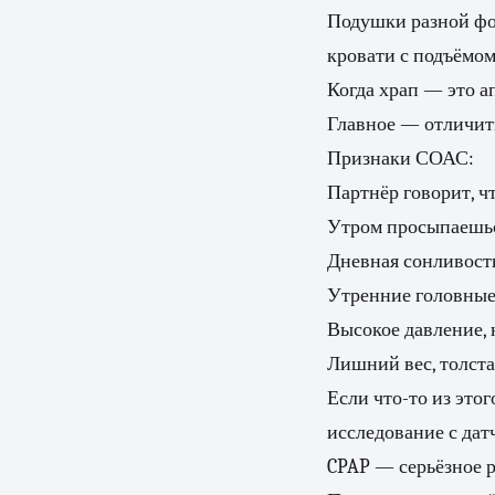
Подушки разной фо
кровати с подъёмом
Когда храп — это а
Главное — отличит
Признаки СОАС:
Партнёр говорит, ч
Утром просыпаешьс
Дневная сонливость
Утренние головные
Высокое давление,
Лишний вес, толста
Если что-то из это
исследование с да
CPAP — серьёзное 