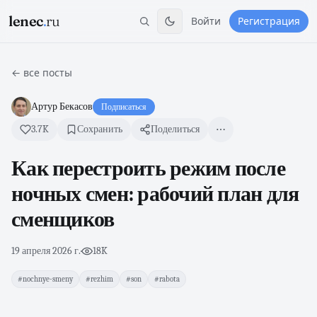
lenec
.
ru
Войти
Регистрация
← все посты
Артур Бекасов
Подписаться
3.7K
Сохранить
Поделиться
Как перестроить режим после
ночных смен: рабочий план для
сменщиков
19 апреля 2026 г.
·
18K
#nochnye-smeny
#rezhim
#son
#rabota