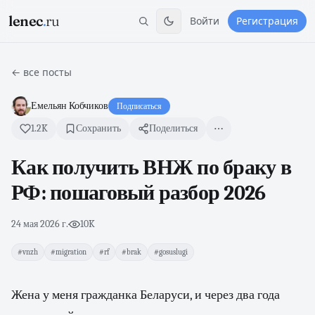
lenec
.
ru
Войти
Регистрация
← все посты
Емельян Кобчиков
Подписаться
1.2K
Сохранить
Поделиться
Как получить ВНЖ по браку в
РФ: пошаговый разбор 2026
24 мая 2026 г.
·
10K
#vnzh
#migration
#rf
#brak
#gosuslugi
Жена у меня гражданка Беларуси, и через два года