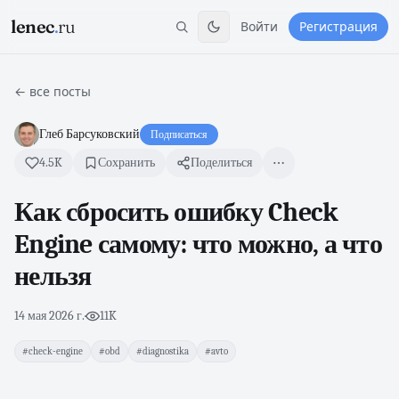
lenec
.
ru
Войти
Регистрация
← все посты
Глеб Барсуковский
Подписаться
4.5K
Сохранить
Поделиться
Как сбросить ошибку Check
Engine самому: что можно, а что
нельзя
14 мая 2026 г.
·
11K
#check-engine
#obd
#diagnostika
#avto