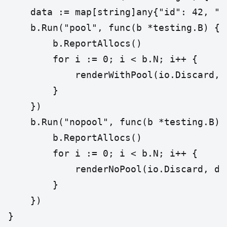
	data := map[string]any{"id": 42, "name": "item", "meta": []int{1, 2, 3}}

	b.Run("pool", func(b *testing.B) {

		b.ReportAllocs()

		for i := 0; i < b.N; i++ {

			renderWithPool(io.Discard, data)

		}

	})

	b.Run("nopool", func(b *testing.B) {

		b.ReportAllocs()

		for i := 0; i < b.N; i++ {

			renderNoPool(io.Discard, data)

		}

	})
