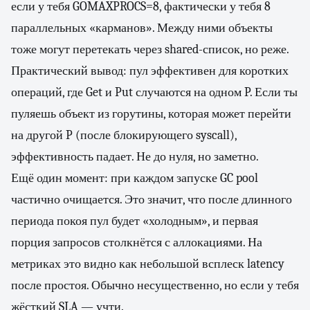
если у тебя GOMAXPROCS=8, фактически у тебя 8
параллельных «карманов». Между ними объекты
тоже могут перетекать через shared-список, но реже.
Практический вывод: пул эффективен для коротких
операций, где Get и Put случаются на одном P. Если ты
пуляешь объект из горутины, которая может перейти
на другой P (после блокирующего syscall),
эффективность падает. Не до нуля, но заметно.
Ещё один момент: при каждом запуске GC pool
частично очищается. Это значит, что после длинного
периода покоя пул будет «холодным», и первая
порция запросов столкнётся с аллокациями. На
метриках это видно как небольшой всплеск latency
после простоя. Обычно несущественно, но если у тебя
жёсткий SLA — учти.