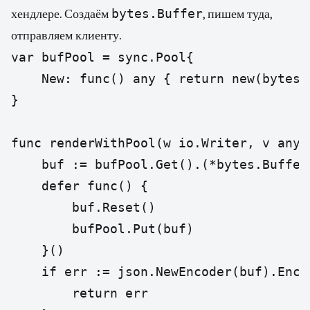
bytes.Buffer
хендлере. Создаём
, пишем туда,
отправляем клиенту.
var bufPool = sync.Pool{

	New: func() any { return new(bytes.Buffer) },

}

func renderWithPool(w io.Writer, v any) 
	buf := bufPool.Get().(*bytes.Buffer)

	defer func() {

		buf.Reset()

		bufPool.Put(buf)

	}()

	if err := json.NewEncoder(buf).Encode(v); err != nil {

		return err
