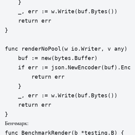
	}

	_, err := w.Write(buf.Bytes())

	return err

}

func renderNoPool(w io.Writer, v any) er
	buf := new(bytes.Buffer)

	if err := json.NewEncoder(buf).Encode(v); err != nil {

		return err

	}

	_, err := w.Write(buf.Bytes())

	return err

Бенчмарк:
func BenchmarkRender(b *testing.B) {
