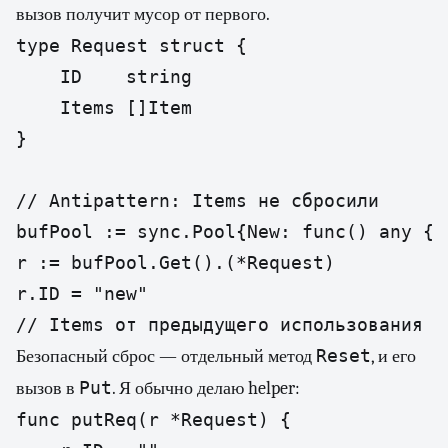
вызов получит мусор от первого.
type Request struct {

	ID    string

	Items []Item

}

// Antipattern: Items не сбросили

bufPool := sync.Pool{New: func() any { 
r := bufPool.Get().(*Request)

r.ID = "new"

Reset
Безопасный сброс — отдельный метод
, и его
Put
вызов в
. Я обычно делаю helper:
func putReq(r *Request) {
