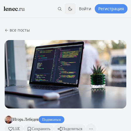
lenec
.
ru
Войти
Регистрация
← все посты
Игорь Лебедев
Подписаться
1.5K
Сохранить
Поделиться