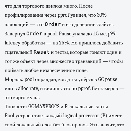
что для торгового движка много. После
профилирования через pprof увидел, что 30%
Order
аллокаций — это
и его дочерние слайсы.
Order
Завернул
в pool. Pause упала до 1.5 мс, p99
latency обработки — на 25%. Но пришлось добавить
Reset
тщательный
и тесты, которые гоняют один и
тот же объект через множество транзакций — чтобы
поймать любое незаресеченное поле.
Мораль: pool оправдан, когда ты упёрся в GC pause
или в alloc rate, и видишь это по pprof. Без замеров —
это карго-культ.
Тонкости: GOMAXPROCS и P-локальные слоты
Pool устроен так: каждый logical processor (P) имеет
свой локальный слот без блокировок. Это значит, что