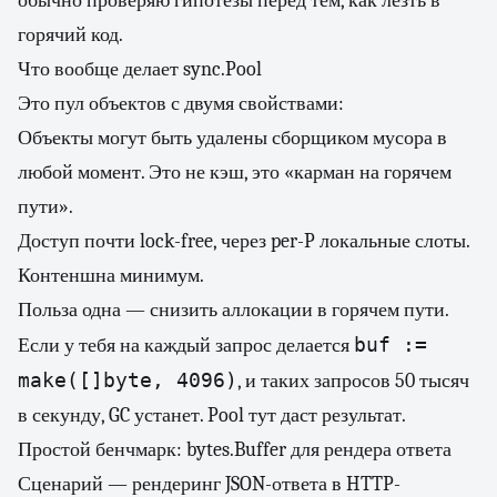
обычно проверяю гипотезы перед тем, как лезть в
горячий код.
Что вообще делает sync.Pool
Это пул объектов с двумя свойствами:
Объекты могут быть удалены сборщиком мусора в
любой момент. Это не кэш, это «карман на горячем
пути».
Доступ почти lock-free, через per-P локальные слоты.
Контеншна минимум.
Польза одна — снизить аллокации в горячем пути.
buf :=
Если у тебя на каждый запрос делается
make([]byte, 4096)
, и таких запросов 50 тысяч
в секунду, GC устанет. Pool тут даст результат.
Простой бенчмарк: bytes.Buffer для рендера ответа
Сценарий — рендеринг JSON-ответа в HTTP-