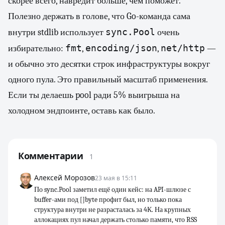
скорее всего, навредит больше, чем поможет.
Полезно держать в голове, что Go-команда сама
sync.Pool
внутри stdlib использует
очень
fmt
encoding/json
net/http
избирательно:
,
,
—
и обычно это десятки строк инфраструктуры вокруг
одного пула. Это правильный масштаб применения.
Если ты делаешь pool ради 5% выигрыша на
холодном эндпоинте, оставь как было.
Комментарии
1
Алексей Морозов
23 мая в 15:11
По sync.Pool заметил ещё один кейс: на API-шлюзе с
buffer-ами под []byte профит был, но только пока
структура внутри не разрасталась за 4К. На крупных
аллокациях пул начал держать столько памяти, что RSS