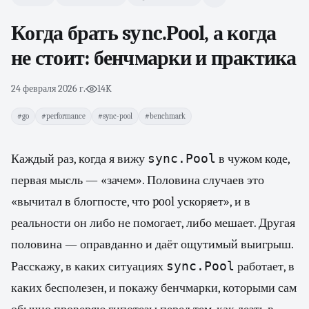
Когда брать sync.Pool, а когда
не стоит: бенчмарки и практика
24 февраля 2026 г.
·
14K
#go
#performance
#sync-pool
#benchmark
sync.Pool
Каждый раз, когда я вижу
в чужом коде,
первая мысль — «зачем». Половина случаев это
«вычитал в блогпосте, что pool ускоряет», и в
реальности он либо не помогает, либо мешает. Другая
половина — оправданно и даёт ощутимый выигрыш.
sync.Pool
Расскажу, в каких ситуациях
работает, в
каких бесполезен, и покажу бенчмарки, которыми сам