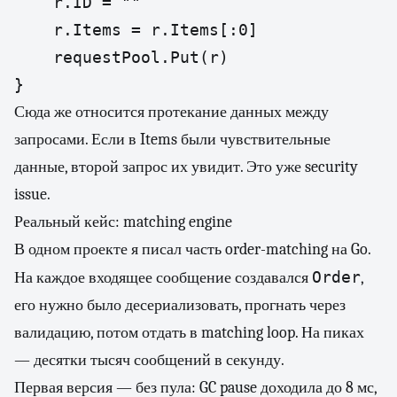
	r.ID = ""

	r.Items = r.Items[:0]

	requestPool.Put(r)

Сюда же относится протекание данных между
запросами. Если в Items были чувствительные
данные, второй запрос их увидит. Это уже security
issue.
Реальный кейс: matching engine
В одном проекте я писал часть order-matching на Go.
Order
На каждое входящее сообщение создавался
,
его нужно было десериализовать, прогнать через
валидацию, потом отдать в matching loop. На пиках
— десятки тысяч сообщений в секунду.
Первая версия — без пула: GC pause доходила до 8 мс,