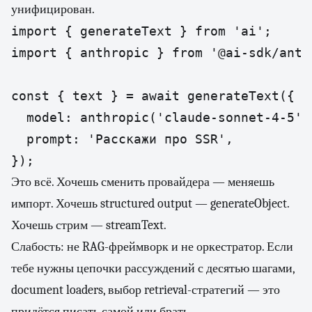
унифицирован.
import { generateText } from 'ai';

import { anthropic } from '@ai-sdk/anthr
const { text } = await generateText({

  model: anthropic('claude-sonnet-4-5'),
  prompt: 'Расскажи про SSR',

});
Это всё. Хочешь сменить провайдера — меняешь
импорт. Хочешь structured output — generateObject.
Хочешь стрим — streamText.
Слабость: не RAG-фреймворк и не оркестратор. Если
тебе нужны цепочки рассуждений с десятью шагами,
document loaders, выбор retrieval-стратегий — это
придётся писать самой или брать