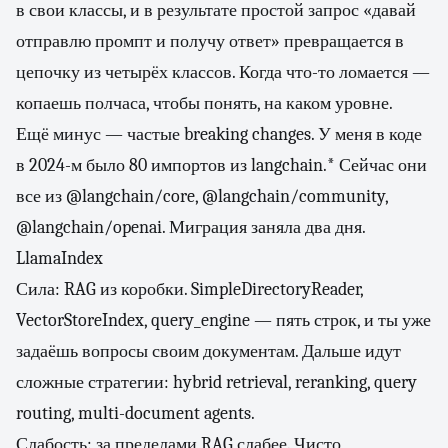
в свои классы, и в результате простой запрос «давай
отправлю промпт и получу ответ» превращается в
цепочку из четырёх классов. Когда что-то ломается —
копаешь полчаса, чтобы понять, на каком уровне.
Ещё минус — частые breaking changes. У меня в коде
в 2024-м было 80 импортов из langchain.* Сейчас они
все из @langchain/core, @langchain/community,
@langchain/openai. Миграция заняла два дня.
LlamaIndex
Сила: RAG из коробки. SimpleDirectoryReader,
VectorStoreIndex, query_engine — пять строк, и ты уже
задаёшь вопросы своим документам. Дальше идут
сложные стратегии: hybrid retrieval, reranking, query
routing, multi-document agents.
Слабость: за пределами RAG слабее. Чисто