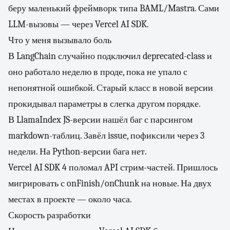
беру маленький фреймворк типа BAML/Mastra. Сами
LLM-вызовы — через Vercel AI SDK.
Что у меня вызывало боль
В LangChain случайно подключил deprecated-class и
оно работало неделю в проде, пока не упало с
непонятной ошибкой. Старый класс в новой версии
прокидывал параметры в слегка другом порядке.
В LlamaIndex JS-версии нашёл баг с парсингом
markdown-таблиц. Завёл issue, пофиксили через 3
недели. На Python-версии бага нет.
Vercel AI SDK 4 поломал API стрим-частей. Пришлось
мигрировать с onFinish/onChunk на новые. На двух
местах в проекте — около часа.
Скорость разработки