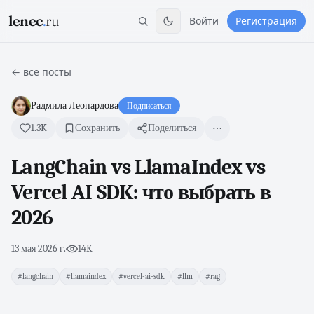
lenec
.
ru
Войти
Регистрация
← все посты
Радмила Леопардова
Подписаться
1.3K
Сохранить
Поделиться
LangChain vs LlamaIndex vs
Vercel AI SDK: что выбрать в
2026
13 мая 2026 г.
·
14K
#langchain
#llamaindex
#vercel-ai-sdk
#llm
#rag