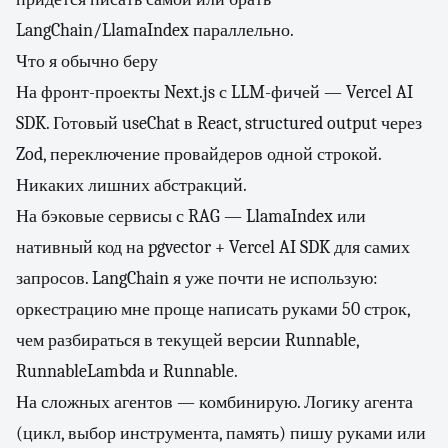
LangChain/LlamaIndex параллельно.
Что я обычно беру
На фронт-проекты Next.js с LLM-фичей — Vercel AI
SDK. Готовый useChat в React, structured output через
Zod, переключение провайдеров одной строкой.
Никаких лишних абстракций.
На бэковые сервисы с RAG — LlamaIndex или
нативный код на pgvector + Vercel AI SDK для самих
запросов. LangChain я уже почти не использую:
оркестрацию мне проще написать руками 50 строк,
чем разбираться в текущей версии Runnable,
RunnableLambda и Runnable.
На сложных агентов — комбинирую. Логику агента
(цикл, выбор инструмента, память) пишу руками или