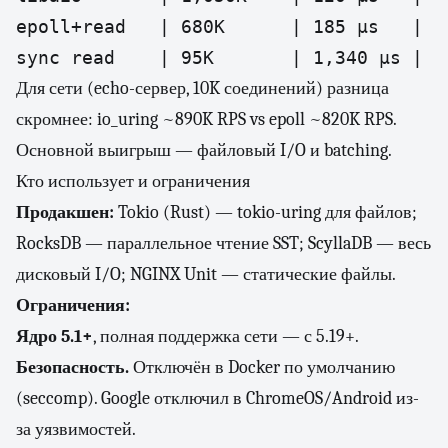
epoll+read   | 680K      | 185 μs   | 35
sync read    | 95K       | 1,340 μs | 2
Для сети (echo-сервер, 10K соединений) разница
скромнее: io_uring ~890K RPS vs epoll ~820K RPS.
Основной выигрыш — файловый I/O и batching.
Кто использует и ограничения
Продакшен:
Tokio (Rust) — tokio-uring для файлов;
RocksDB — параллельное чтение SST; ScyllaDB — весь
дисковый I/O; NGINX Unit — статические файлы.
Ограничения:
Ядро 5.1+
, полная поддержка сети — с 5.19+.
Безопасность.
Отключён в Docker по умолчанию
(seccomp). Google отключил в ChromeOS/Android из-
за уязвимостей.