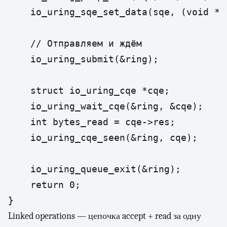
    io_uring_sqe_set_data(sqe, (void *)4
    // Отправляем и ждём

    io_uring_submit(&ring);

    struct io_uring_cqe *cqe;

    io_uring_wait_cqe(&ring, &cqe);

    int bytes_read = cqe->res;

    io_uring_cqe_seen(&ring, cqe);

    io_uring_queue_exit(&ring);

    return 0;

}
Linked operations — цепочка accept + read за одну