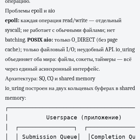
операцию.
Проблемы epoll и aio
epoll:
каждая операция read/write — отдельный
syscall; не работает с обычными файлами; нет
batching.
POSIX aio:
только O_DIRECT (без page
cache); только файловый I/O; неудобный API. io_uring
объединяет оба мира: файлы, сокеты, таймеры — всё
через единый асинхронный интерфейс.
Архитектура: SQ, CQ и shared memory
io_uring построен на двух кольцевых буферах в shared
memory:
┌───────────────────────────────────────
│           Userspace (приложение)      
│  ┌────────────────┐  ┌────────────────
│  │ Submission Queue│  │Completion Queu