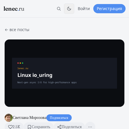
lenec
.
ru
Войти
Регистрация
← все посты
Светлана Морозова
Подписаться
2.5K
Сохранить
Поделиться