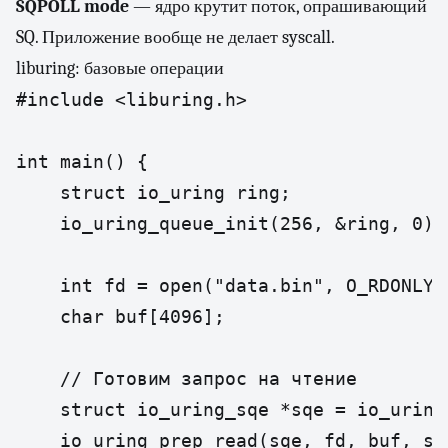
SQPOLL mode
— ядро крутит поток, опрашивающий
SQ. Приложение вообще не делает syscall.
liburing: базовые операции
#include <liburing.h>

int main() {

    struct io_uring ring;

    io_uring_queue_init(256, &ring, 0);

    int fd = open("data.bin", O_RDONLY);
    char buf[4096];

    // Готовим запрос на чтение

    struct io_uring_sqe *sqe = io_uring
    io_uring_prep_read(sqe, fd, buf, siz