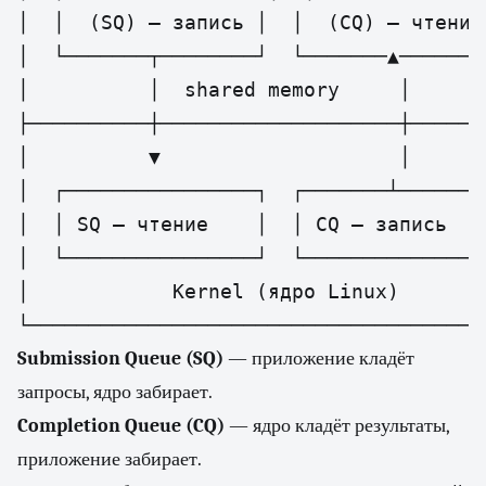
│  │  (SQ) — запись │  │  (CQ) — чтение 
│  └───────┬────────┘  └───────▲────────
│          │  shared memory     │       
├──────────┼────────────────────┼───────
│          ▼                    │       
│  ┌────────────────┐  ┌───────┴────────
│  │ SQ — чтение    │  │ CQ — запись    
│  └────────────────┘  └────────────────
│            Kernel (ядро Linux)        
└──────────────────────────────────────
Submission Queue (SQ)
— приложение кладёт
запросы, ядро забирает.
Completion Queue (CQ)
— ядро кладёт результаты,
приложение забирает.