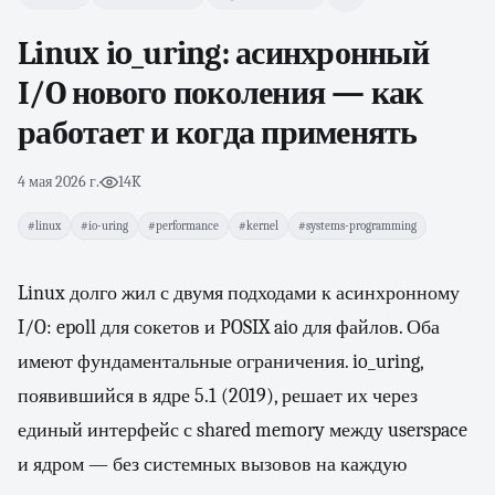
Linux io_uring: асинхронный
I/O нового поколения — как
работает и когда применять
4 мая 2026 г.
·
14K
#linux
#io-uring
#performance
#kernel
#systems-programming
Linux долго жил с двумя подходами к асинхронному
I/O: epoll для сокетов и POSIX aio для файлов. Оба
имеют фундаментальные ограничения. io_uring,
появившийся в ядре 5.1 (2019), решает их через
единый интерфейс с shared memory между userspace
и ядром — без системных вызовов на каждую