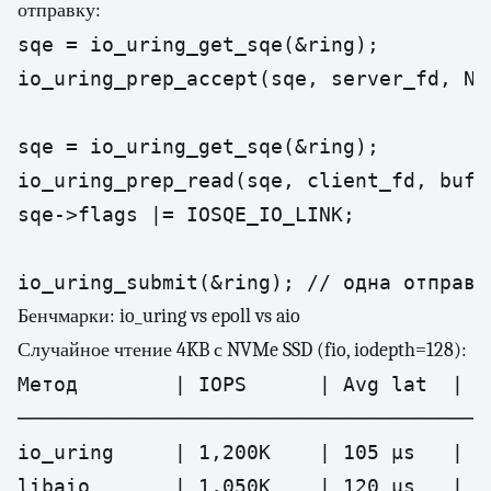
отправку:
sqe = io_uring_get_sqe(&ring);

io_uring_prep_accept(sqe, server_fd, NUL
sqe = io_uring_get_sqe(&ring);

io_uring_prep_read(sqe, client_fd, buf, 
sqe->flags |= IOSQE_IO_LINK;

io_uring_submit(&ring); // одна отправк
Бенчмарки: io_uring vs epoll vs aio
Случайное чтение 4KB с NVMe SSD (fio, iodepth=128):
Метод        | IOPS      | Avg lat  | 99
────────────────────────────────────────
io_uring     | 1,200K    | 105 μs   | 18
libaio       | 1,050K    | 120 μs   | 22