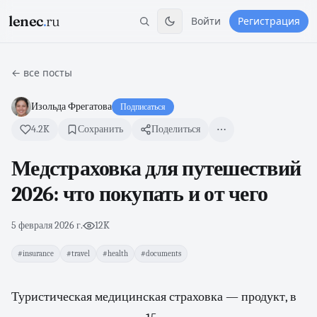
lenec
.
ru
Войти
Регистрация
← все посты
Изольда Фрегатова
Подписаться
4.2K
Сохранить
Поделиться
Медстраховка для путешествий
2026: что покупать и от чего
5 февраля 2026 г.
·
12K
#insurance
#travel
#health
#documents
Туристическая медицинская страховка — продукт, в