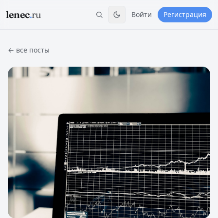
lenec
.
ru
Войти
Регистрация
← все посты