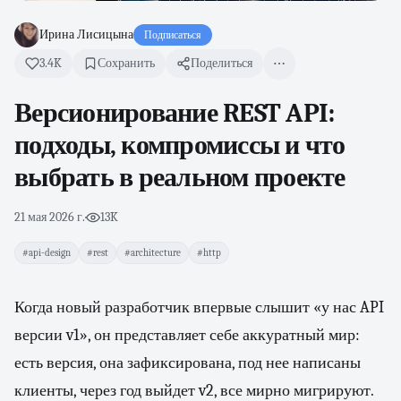
Ирина Лисицына
Подписаться
3.4K
Сохранить
Поделиться
Версионирование REST API:
подходы, компромиссы и что
выбрать в реальном проекте
21 мая 2026 г.
·
13K
#api-design
#rest
#architecture
#http
Когда новый разработчик впервые слышит «у нас API
версии v1», он представляет себе аккуратный мир:
есть версия, она зафиксирована, под нее написаны
клиенты, через год выйдет v2, все мирно мигрируют.