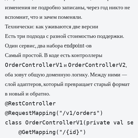
изменения не подробно записаны, через год никто не
вспомнит, что и зачем поменяли.
Технически: как уживаются две версии
Есть три подхода с разной стоимостью поддержки.
Один сервис, два набора endpoint-ов
Самый простой. В коде есть контроллеры
OrderControllerV1
OrderControllerV2
и
,
оба зовут общую доменную логику. Между ними —
слой адаптеров, который превращает старый формат
в новый и обратно.
@RestController

@RequestMapping("/v1/orders")

class OrderControllerV1(private val ser
    @GetMapping("/{id}")
