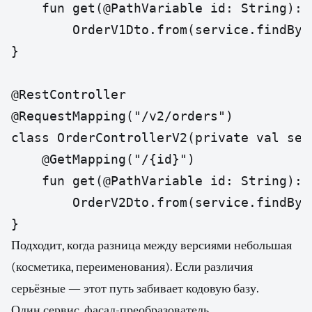
    fun get(@PathVariable id: String): O
        OrderV1Dto.from(service.findById
}

@RestController

@RequestMapping("/v2/orders")

class OrderControllerV2(private val ser
    @GetMapping("/{id}")

    fun get(@PathVariable id: String): O
        OrderV2Dto.from(service.findById
}
Подходит, когда разница между версиями небольшая
(косметика, переименования). Если различия
серьёзные — этот путь забивает кодовую базу.
Один сервис, фасад-преобразователь