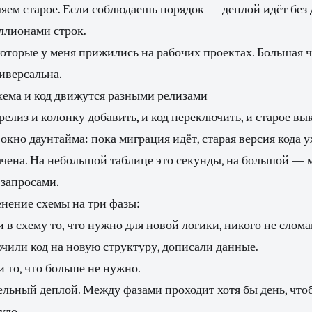
ляем старое. Если соблюдаешь порядок — деплой идёт без
иллионами строк.
оторые у меня прижились на рабочих проектах. Большая 
ниверсальна.
хема и код движутся разными релизами
релиз и колонку добавить, и код переключить, и старое вы
окно даунтайма: пока миграция идёт, старая версия кода у
ачена. На небольшой таблице это секунды, на большой — 
запросами.
нение схемы на три фазы:
в схему то, что нужно для новой логики, никого не слома
или код на новую структуру, дописали данные.
 то, что больше не нужно.
льный деплой. Между фазами проходит хотя бы день, чтоб
уло.