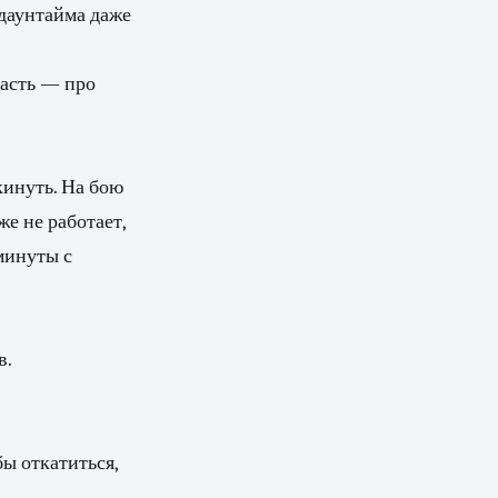
 даунтайма даже
часть — про
кинуть. На бою
же не работает,
минуты с
в.
ы откатиться,