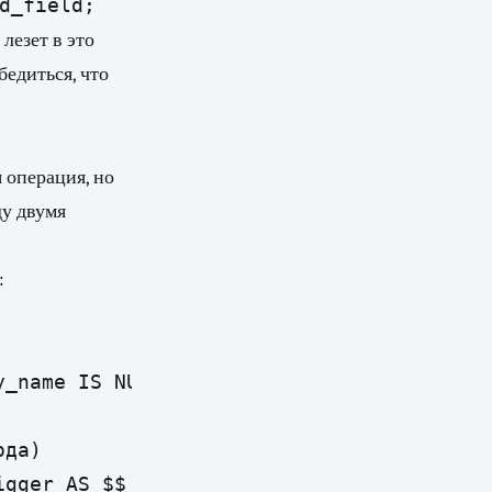
d_field;
лезет в это
бедиться, что
 операция, но
ду двумя
:
_name IS NULL;

да)

gger AS $$
