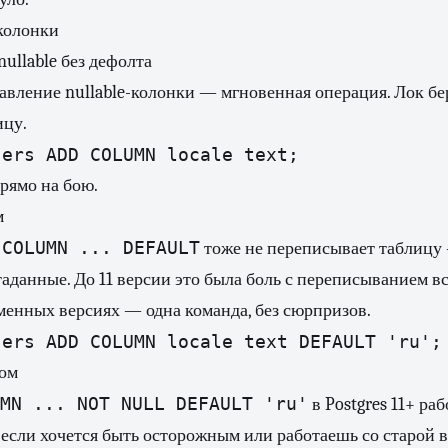
колонки
ullable без дефолта
бавление nullable-колонки — мгновенная операция. Лок бер
ицу.
sers ADD COLUMN locale text;
рямо на бою.
м
 COLUMN ... DEFAULT
тоже не переписывает таблицу
таданные. До 11 версии это была боль с переписыванием вс
еменных версиях — одна команда, без сюрпризов.
sers ADD COLUMN locale text DEFAULT 'ru';
том
MN ... NOT NULL DEFAULT 'ru'
в Postgres 11+ раб
если хочется быть осторожным или работаешь со старой 