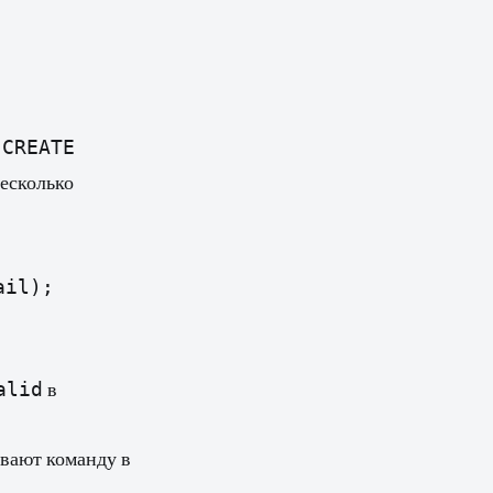
CREATE
й
несколько
ail);
alid
в
ивают команду в