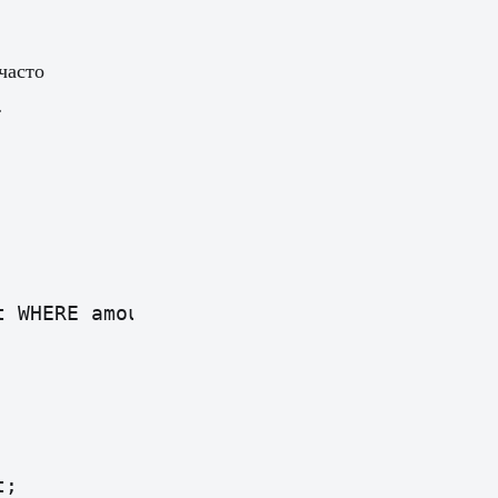
 часто
.
 WHERE amount_minor IS NULL AND id >= 1 A
t;