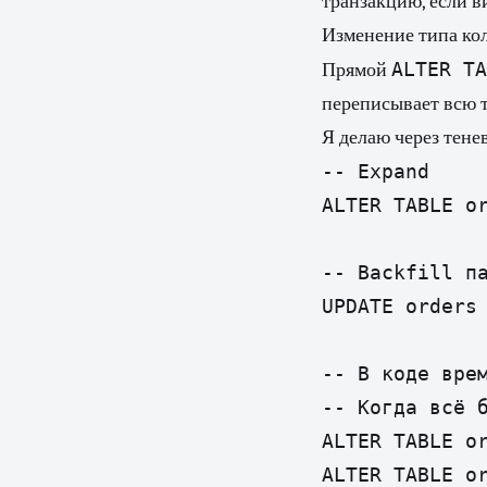
транзакцию, если 
Изменение типа ко
ALTER TA
Прямой
переписывает всю т
Я делаю через тене
-- Expand

ALTER TABLE or
-- Backfill па
UPDATE orders
-- В коде врем
-- Когда всё б
ALTER TABLE or
ALTER TABLE o