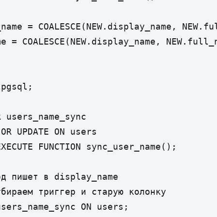
name = COALESCE(NEW.display_name, NEW.ful
e = COALESCE(NEW.display_name, NEW.full_n
pgsql;

 users_name_sync

OR UPDATE ON users

XECUTE FUNCTION sync_user_name();

д пишет в display_name

бираем триггер и старую колонку

sers_name_sync ON users;
