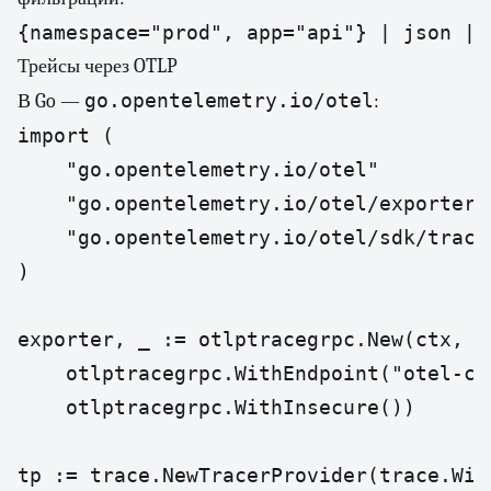
{namespace="prod", app="api"} | json | 
Трейсы через OTLP
go.opentelemetry.io/otel
В Go —
:
import (

    "go.opentelemetry.io/otel"

    "go.opentelemetry.io/otel/exporters
    "go.opentelemetry.io/otel/sdk/trace"
)

exporter, _ := otlptracegrpc.New(ctx,

    otlptracegrpc.WithEndpoint("otel-co
    otlptracegrpc.WithInsecure())

tp := trace.NewTracerProvider(trace.Wit