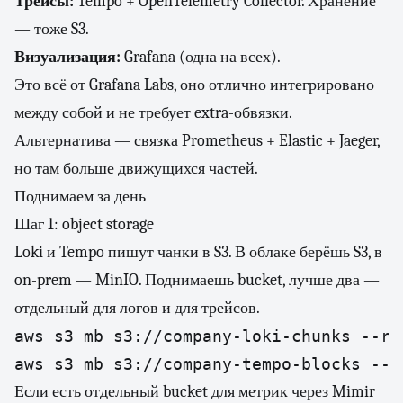
Трейсы:
Tempo + OpenTelemetry Collector. Хранение
— тоже S3.
Визуализация:
Grafana (одна на всех).
Это всё от Grafana Labs, оно отлично интегрировано
между собой и не требует extra-обвязки.
Альтернатива — связка Prometheus + Elastic + Jaeger,
но там больше движущихся частей.
Поднимаем за день
Шаг 1: object storage
Loki и Tempo пишут чанки в S3. В облаке берёшь S3, в
on-prem — MinIO. Поднимаешь bucket, лучше два —
отдельный для логов и для трейсов.
aws s3 mb s3://company-loki-chunks --re
aws s3 mb s3://company-tempo-blocks --r
Если есть отдельный bucket для метрик через Mimir