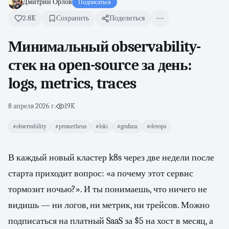
Дмитрий Орлов
Подписаться
2.8K
Сохранить
Поделиться
Минимальный observability-
стек на open-source за день:
logs, metrics, traces
8 апреля 2026 г.
·
19K
#observability
#prometheus
#loki
#grafana
#devops
В каждый новый кластер k8s через две недели после
старта приходит вопрос: «а почему этот сервис
тормозит ночью?». И ты понимаешь, что ничего не
видишь — ни логов, ни метрик, ни трейсов. Можно
подписаться на платный SaaS за $5 на хост в месяц, а