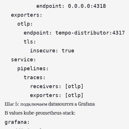
          endpoint: 0.0.0.0:4318

  exporters:

    otlp:

      endpoint: tempo-distributor:4317

      tls:

        insecure: true

  service:

    pipelines:

      traces:

        receivers: [otlp]

        exporters: [otlp]
Шаг 5: подключаем datasources в Grafana
В values kube-prometheus-stack:
grafana:
