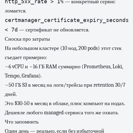
http_5xx_rate > 1%
— конкретный сервис
ломается.
certmanager_certificate_expiry_seconds
< 7d
— сертификат не обновляется.
Сноска про затраты
На небольшом кластере (10 нод, 200 pods) этот стек
съедает примерно:
~6 vCPU и ~16 ГБ RAM суммарно (Prometheus, Loki,
Tempo, Grafana).
~50 ГБ S3 в месяц на логи/трейсы при retention 30/7
дней.
Это $30-50 в месяц в облаке, плюс компьют на нодах.
Дешевле любого managed-сервиса того же охвата.
Что запомнить
Один день — реально, если без избыточной