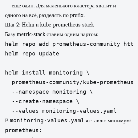
— ещё один. Для маленького кластера хватит и
одного на всё, разделять по prefix.
Шаг 2: Helm и kube-prometheus-stack
Базу metric-stack ставим одним чартом:
helm repo add prometheus-community http
helm repo update

helm install monitoring \

  prometheus-community/kube-prometheus-s
  --namespace monitoring \

  --create-namespace \

  --values monitoring-values.yaml
monitoring-values.yaml
В
я ставлю минимум:
prometheus:
