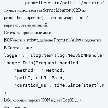
        prometheus.io/path: "/metrics"
Лучше использовать ServiceMonitor (CRD из
prometheus-operator) — это типизированный
вариант, без аннотаций.
Структурированные логи
JSON-логи в stdout, дальше Promtail/Alloy подхватит.
slog
В Go это
:
logger := slog.New(slog.NewJSONHandler(
logger.Info("request handled",

    "method", r.Method,

    "path", r.URL.Path,

    "duration_ms", time.Since(start).Mil
)
Loki хорошо парсит JSON и даёт LogQL для
фильтрации: