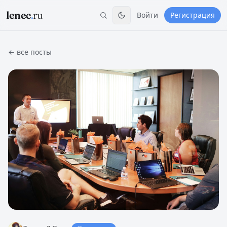
lenec
.
ru
Войти
Регистрация
← все посты