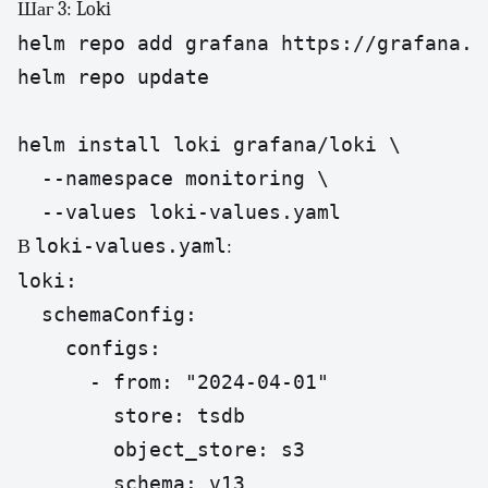
Шаг 3: Loki
helm repo add grafana https://grafana.g
helm repo update

helm install loki grafana/loki \

  --namespace monitoring \

  --values loki-values.yaml
loki-values.yaml
В
:
loki:

  schemaConfig:

    configs:

      - from: "2024-04-01"

        store: tsdb

        object_store: s3

        schema: v13
