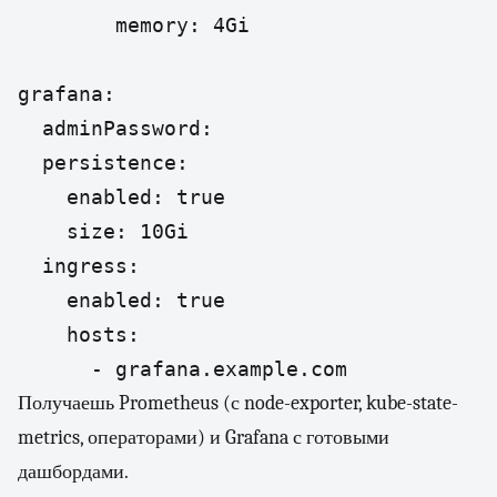
        memory: 4Gi

grafana:

  adminPassword: 

  persistence:

    enabled: true

    size: 10Gi

  ingress:

    enabled: true

    hosts:

      - grafana.example.com
Получаешь Prometheus (с node-exporter, kube-state-
metrics, операторами) и Grafana с готовыми
дашбордами.