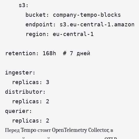
    s3:

      bucket: company-tempo-blocks

      endpoint: s3.eu-central-1.amazonaw
      region: eu-central-1

retention: 168h  # 7 дней

ingester:

  replicas: 3

distributor:

  replicas: 2

querier:

  replicas: 2
Перед Tempo стоит OpenTelemetry Collector, в