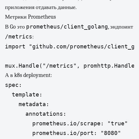
приложения отдавать данные.
Метрики Prometheus
prometheus/client_golang
В Go это
, эндпоинт
/metrics
:
import "github.com/prometheus/client_go
mux.Handle("/metrics", promhttp.Handler
А в k8s deployment:
spec:

  template:

    metadata:

      annotations:

        prometheus.io/scrape: "true"

        prometheus.io/port: "8080"
