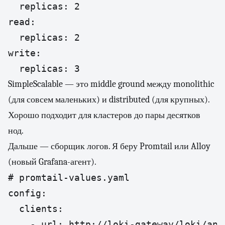
  replicas: 2

read:

  replicas: 2

write:

  replicas: 3
SimpleScalable — это middle ground между monolithic
(для совсем маленьких) и distributed (для крупных).
Хорошо подходит для кластеров до пары десятков
нод.
Дальше — сборщик логов. Я беру Promtail или Alloy
(новый Grafana-агент).
# promtail-values.yaml

config:

  clients:

    - url: http://loki-gateway/loki/api/