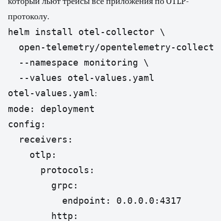
который льют трейсы все приложения по OTLP-
протоколу.
helm install otel-collector \

  open-telemetry/opentelemetry-collector
  --namespace monitoring \

  --values otel-values.yaml
otel-values.yaml
:
mode: deployment

config:

  receivers:

    otlp:

      protocols:

        grpc:

          endpoint: 0.0.0.0:4317

        http:
