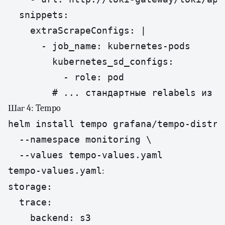
  snippets:

    extraScrapeConfigs: |

      - job_name: kubernetes-pods

        kubernetes_sd_configs:

          - role: pod

        # ... стандартные relabels из ч
Шаг 4: Tempo
helm install tempo grafana/tempo-distrib
  --namespace monitoring \

  --values tempo-values.yaml
tempo-values.yaml
:
storage:

  trace:

    backend: s3
