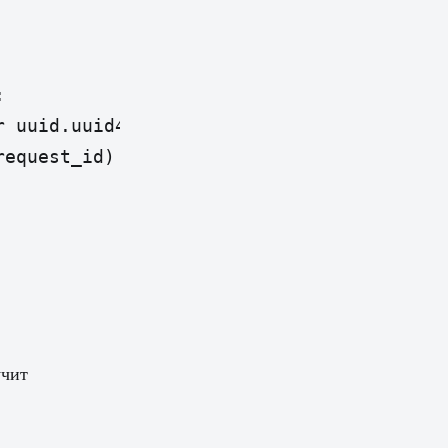


 uuid.uuid4().hex

equest_id)

учит