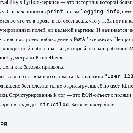
rvability в Python-сервисе — это история, к которой бол
print
logging.info
ум. Сначала пишешь
, потом
, пот
ется во что-то в проде, и ты осознаёшь, что у тебя нет ни 
турированных полей, ни цельной картины. И начинается чи
ак у нас построено наблюдение в FastAPI-сервисах. Не про
 конкретный набор практик, который реально работает: str
emetry, метрики Prometheus.
 логи как базовая привычка
"User 12
ть логи от строкового формата. Запись типа
дакшене бесполезна: ты не отфильтруешь её по user_id, н
ки. Структурированный лог — это JSON-объект с полями.
structlog
 хорошо подходит
. Базовая настройка:


og
