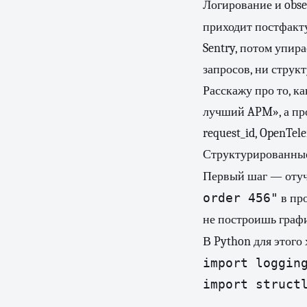
Логирование и obse
приходит постфакт
Sentry, потом упира
запросов, ни струк
Расскажу про то, к
лучший APM», а про
request_id, OpenTel
Структурированные
Первый шаг — отучи
order 456"
в про
не построишь графи
В Python для этого
import logging
import structl