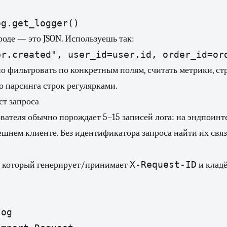
og.get_logger()
проде — это JSON. Используешь так:
er.created", user_id=user.id, order_id=or
о фильтровать по конкретным полям, считать метрики, ст
 парсинга строк регулярками.
ст запроса
вателя обычно порождает 5–15 записей лога: на эндпоинте,
ешнем клиенте. Без идентификатора запроса найти их свя
X-Request-ID
, который генерирует/принимает
и кладё
og
