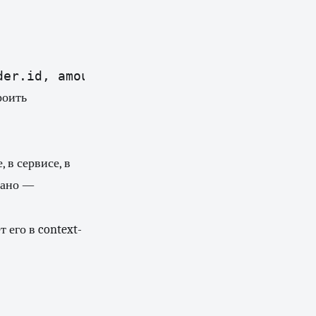
der.id, amount=order.total)
роить
 в сервисе, в
зано —
т его в context-