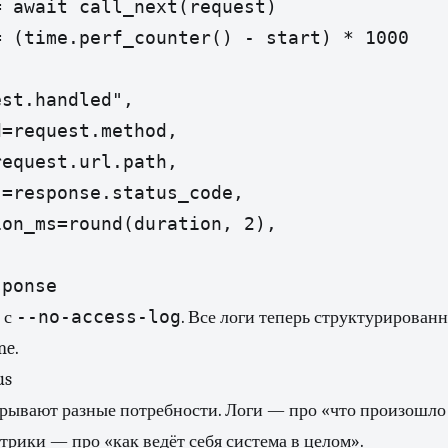
 await call_next(request)

 (time.perf_counter() - start) * 1000

st.handled",

=request.method,

equest.url.path,

=response.status_code,

on_ms=round(duration, 2),

sponse
--no-access-log
 с
. Все логи теперь структурирован
ne.
us
крывают разные потребности. Логи — про «что произошло
трики — про «как ведёт себя система в целом».