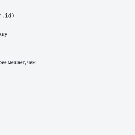
.id)

вку
рее мешает, чем