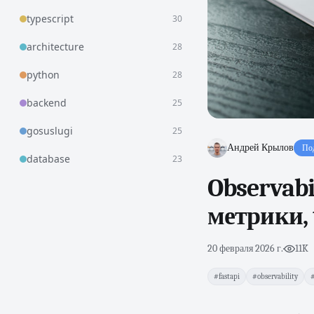
typescript
30
architecture
28
python
28
backend
25
gosuslugi
25
Андрей Крылов
По
database
23
Observabil
метрики, 
20 февраля 2026 г.
·
11K
#fastapi
#observability