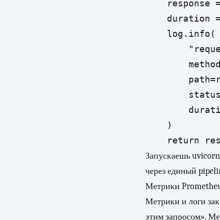
    response =
    duration =
    log.info(

        "reque
        method
        path=r
        status
        durati
    )

    return re
Запускаешь uvicorn
через единый pipeli
Метрики Promethe
Метрики и логи за
этим запросом». Ме