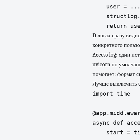
    user = ...
    structlog.
    return us
В логах сразу видно
конкретного пользо
Access log: один и
uvicorn по умолчани
помогает: формат с
Лучше выключить uv
import time

@app.middlewar
async def acce
    start = ti