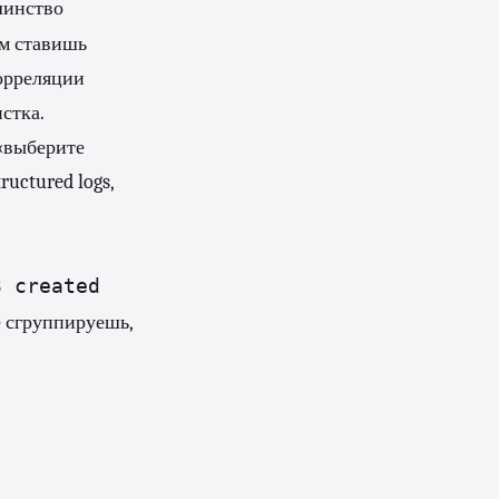
ьшинство
ом ставишь
корреляции
стка.
 «выберите
uctured logs,
3 created
е сгруппируешь,