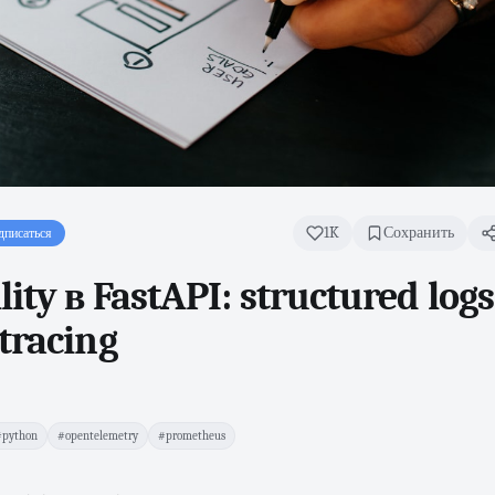
1K
Сохранить
дписаться
ity в FastAPI: structured logs
tracing
#python
#opentelemetry
#prometheus