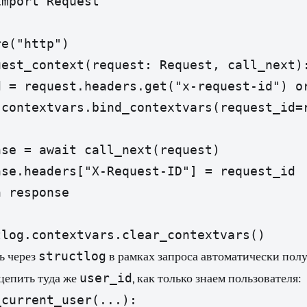
mport Request

e("http")

est_context(request: Request, call_next):
 = request.headers.get("x-request-id") or
contextvars.bind_contextvars(request_id=r
se = await call_next(request)

se.headers["X-Request-ID"] = request_id

 response

tlog.contextvars.clear_contextvars()
structlog
ь через
в рамках запроса автоматически пол
user_id
цепить туда же
, как только знаем пользователя:
current_user(...):
