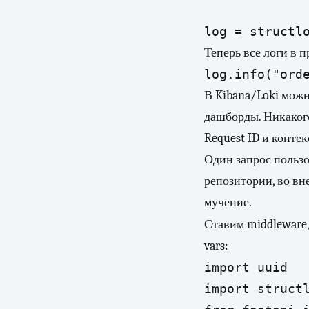
log = structl
Теперь все логи в 
log.info("ord
В Kibana/Loki можн
дашборды. Никакого
Request ID и контек
Один запрос пользо
репозитории, во вн
мучение.
Ставим middleware
vars:
import uuid

import structl