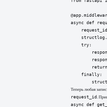
from fastapi i
@app.middlewar
async def requ
    request_id
    structlog.
    try:

        respon
        respon
        return
    finally:

        struc
Теперь любая запис
request_id
. При
async def get_