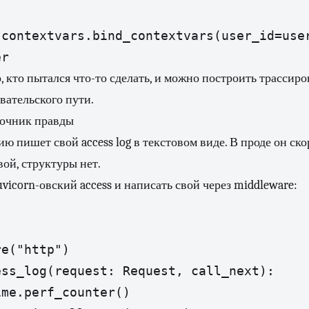


contextvars.bind_contextvars(user_id=user
er
, кто пытался что-то сделать, и можно построить трассиро
вательского пути.
сточник правды
ю пишет свой access log в текстовом виде. В проде он ско
вой, структуры нет.
icorn-овский access и написать свой через middleware:
e("http")

ss_log(request: Request, call_next):

me.perf_counter()
