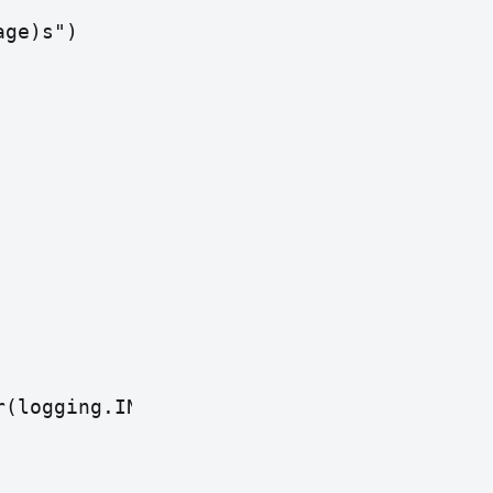
ge)s")

(logging.INFO),
