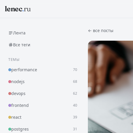
lenec
.
ru
← все посты
Лента
Все теги
ТЕМЫ
performance
70
nodejs
68
devops
62
frontend
40
react
39
postgres
31