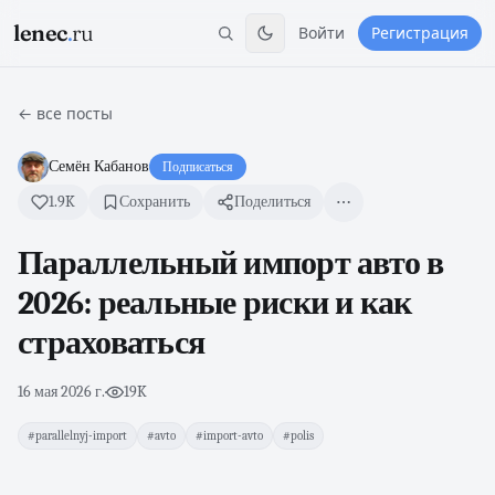
lenec
.
ru
Войти
Регистрация
← все посты
Семён Кабанов
Подписаться
1.9K
Сохранить
Поделиться
Параллельный импорт авто в
2026: реальные риски и как
страховаться
16 мая 2026 г.
·
19K
#parallelnyj-import
#avto
#import-avto
#polis