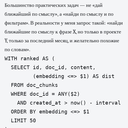
Большинство практических задач — не «дай
ближайший по смыслу», а «найди по смыслу и по
фильтрам». В реальности у меня запрос такой: «найди
ближайшие по смыслу к фразе X, но только в проекте
Y, только за последний месяц, и желательно похожие
по словам».
WITH ranked AS (

  SELECT id, doc_id, content,

         (embedding <=> $1) AS dist

  FROM doc_chunks

  WHERE doc_id = ANY($2)

    AND created_at > now() - interval '3
  ORDER BY embedding <=> $1

  LIMIT 50
