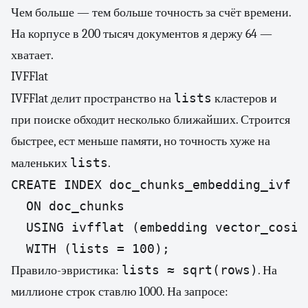
Чем больше — тем больше точность за счёт времени.
На корпусе в 200 тысяч документов я держу 64 —
хватает.
IVFFlat
lists
IVFFlat делит пространство на
кластеров и
при поиске обходит несколько ближайших. Строится
быстрее, ест меньше памяти, но точность хуже на
lists
маленьких
.
CREATE INDEX doc_chunks_embedding_ivf

  ON doc_chunks

  USING ivfflat (embedding vector_cosine
  WITH (lists = 100);
lists ≈ sqrt(rows)
Правило-эвристика:
. На
миллионе строк ставлю 1000. На запросе: