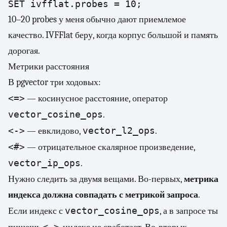
SET ivfflat.probes = 10;
10–20 probes у меня обычно дают приемлемое
качество. IVFFlat беру, когда корпус большой и память
дорогая.
Метрики расстояния
В pgvector три ходовых:
<=>
— косинусное расстояние, оператор
vector_cosine_ops
.
<->
vector_l2_ops
— евклидово,
.
<#>
— отрицательное скалярное произведение,
vector_ip_ops
.
Нужно следить за двумя вещами. Во-первых,
метрика
индекса должна совпадать с метрикой запроса
.
vector_cosine_ops
Если индекс с
, а в запросе ты
<->