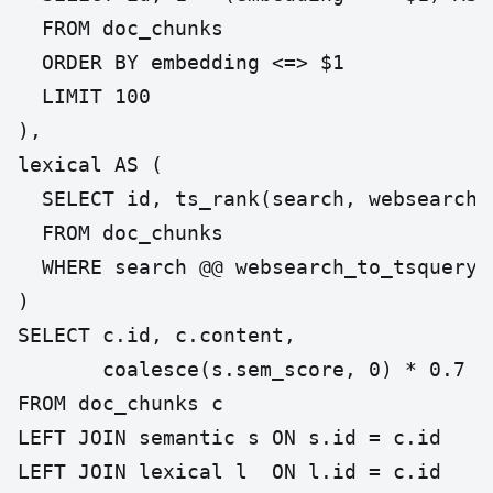
  FROM doc_chunks

  ORDER BY embedding <=> $1

  LIMIT 100

),

lexical AS (

  SELECT id, ts_rank(search, websearch_
  FROM doc_chunks

  WHERE search @@ websearch_to_tsquery('
)

SELECT c.id, c.content,

       coalesce(s.sem_score, 0) * 0.7 +
FROM doc_chunks c

LEFT JOIN semantic s ON s.id = c.id

LEFT JOIN lexical l  ON l.id = c.id
