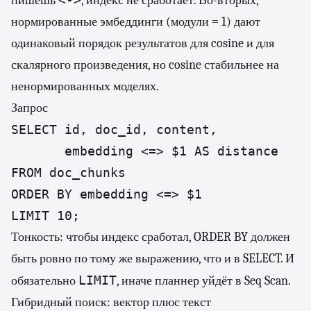
пишешь
, индекс не сработает. Во-вторых,
нормированные эмбеддинги (модули = 1) дают
одинаковый порядок результатов для cosine и для
скалярного произведения, но cosine стабильнее на
ненормированных моделях.
Запрос
SELECT id, doc_id, content,

       embedding <=> $1 AS distance

FROM doc_chunks

ORDER BY embedding <=> $1

LIMIT 10;
Тонкость: чтобы индекс сработал, ORDER BY должен
быть ровно по тому же выражению, что и в SELECT. И
LIMIT
обязательно
, иначе планнер уйдёт в Seq Scan.
Гибридный поиск: вектор плюс текст