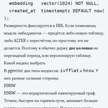
  embedding   vector(1024) NOT NULL,

  created_at  timestamptz DEFAULT now()

);
Размерность фиксируется в DDL. Если поменяешь
модель эмбеддингов — придётся либо новую таблицу,
либо ALTER с пересчётом, по-простому это не
делается. Поэтому я обычно держу
две колонки
на
переходный период, или версионирую таблицу.
Какой индекс выбрать
ivfflat
hnsw
В pgvector два типа индексов:
и
. У
них разные сильные стороны.
HNSW
HNSW — это иерархический навигируемый граф.
Точнее, быстрее на горячем пути, занимает больше