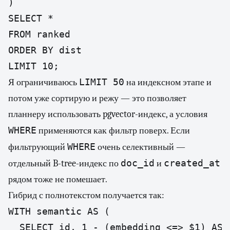
)

SELECT *

FROM ranked

ORDER BY dist

LIMIT 10;
LIMIT 50
Я ограничиваюсь
на индексном этапе и
потом уже сортирую и режу — это позволяет
планнеру использовать pgvector-индекс, а условия
WHERE
применяются как фильтр поверх. Если
WHERE
фильтрующий
очень селективный —
doc_id
created_at
отдельный B-tree-индекс по
и
рядом тоже не помешает.
Гибрид с полнотекстом получается так:
WITH semantic AS (

  SELECT id, 1 - (embedding <=> $1) AS s