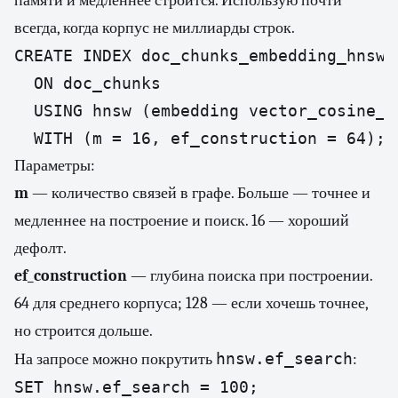
памяти и медленнее строится. Использую почти
всегда, когда корпус не миллиарды строк.
CREATE INDEX doc_chunks_embedding_hnsw

  ON doc_chunks

  USING hnsw (embedding vector_cosine_op
  WITH (m = 16, ef_construction = 64);
Параметры:
m
— количество связей в графе. Больше — точнее и
медленнее на построение и поиск. 16 — хороший
дефолт.
ef_construction
— глубина поиска при построении.
64 для среднего корпуса; 128 — если хочешь точнее,
но строится дольше.
hnsw.ef_search
На запросе можно покрутить
:
SET hnsw.ef_search = 100;