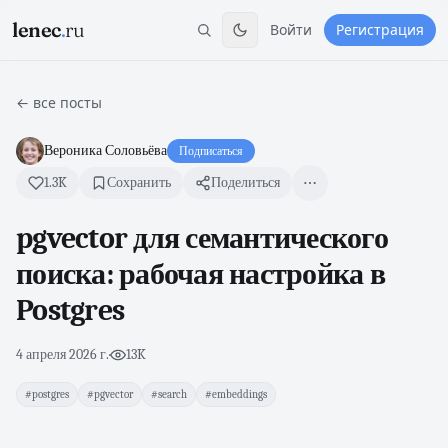
lenec
.
ru
Войти
Регистрация
← все посты
Вероника Соловьёва
Подписаться
1.3K
Сохранить
Поделиться
pgvector для семантического
поиска: рабочая настройка в
Postgres
4 апреля 2026 г.
·
13K
#postgres
#pgvector
#search
#embeddings