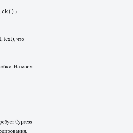
ck();

 text), что
робки. На моём
ребует Cypress
рдирования.