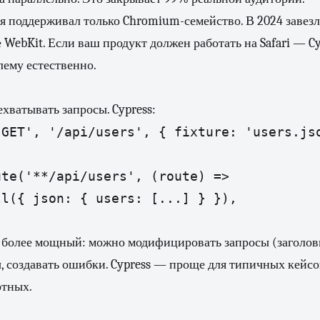
мя поддерживал только Chromium-семейство. В 2024 завез
не WebKit. Если ваш продукт должен работать на Safari — Cy
лему естественно.
хватывать запросы. Cypress:
'GET', '/api/users', { fixture: 'users.js
te('**/api/users', (route) =>

l({ json: { users: [...] } }),

ь более мощный: можно модифицировать запросы (заголовк
, создавать ошибки. Cypress — проще для типичных кейсо
ртных.