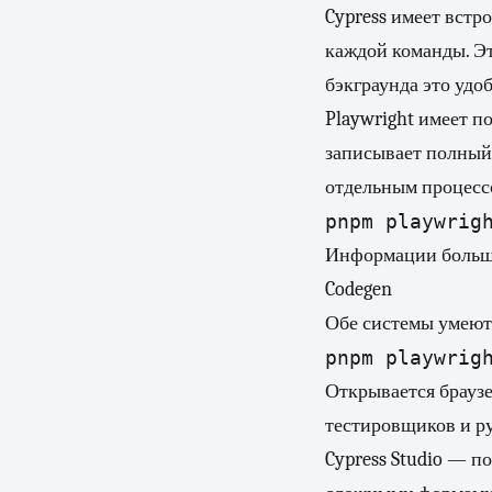
Cypress имеет встр
каждой команды. Эт
бэкграунда это удоб
Playwright имеет по
записывает полный 
отдельным процессо
pnpm playwrig
Информации больше,
Codegen
Обе системы умеют 
pnpm playwrig
Открывается браузе
тестировщиков и ру
Cypress Studio — по