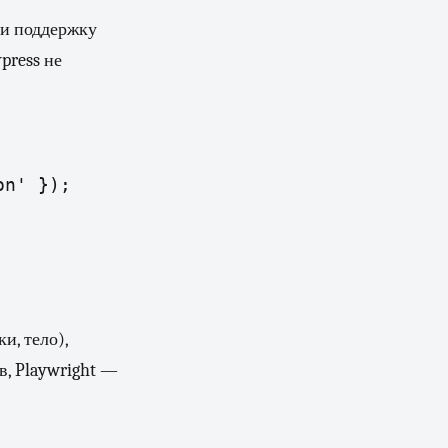
ли поддержку
press не
on' });
и, тело),
в, Playwright —