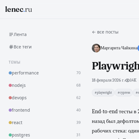
lenec
.
ru
← все посты
Лента
Все теги
Маргарита Чайкина
ТЕМЫ
Playwrigh
performance
70
18 февраля 2026 г.
·
14K
nodejs
68
#playwright
#cypress
#e
devops
62
frontend
40
End-to-end тесты в 
назад был дефолтом
react
39
рабочих стека: один
postgres
31