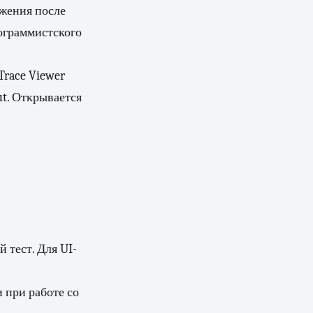
ожения после
рограммистского
Trace Viewer
ut. Открывается
 тест. Для UI-
и при работе со