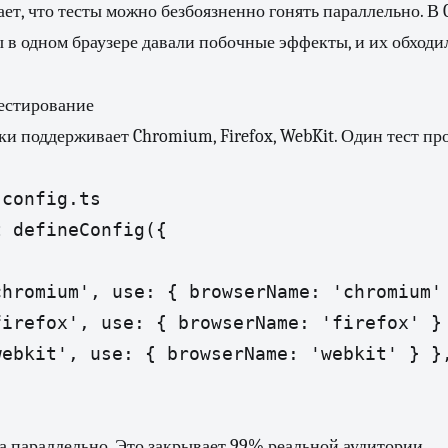
ает, что тесты можно безбоязненно гонять параллельно. В 
 в одном браузере давали побочные эффекты, и их обходи
тестирование
бки поддерживает Chromium, Firefox, WebKit. Один тест пр
config.ts

 defineConfig({

hromium', use: { browserName: 'chromium' 
irefox', use: { browserName: 'firefox' } 
ebkit', use: { browserName: 'webkit' } },
а параллельно. Это закрывает 99% реальной аудитории.