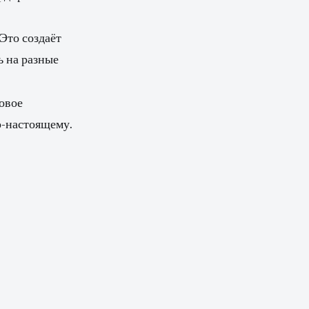
 Это создаёт
ь на разные
новое
о-настоящему.