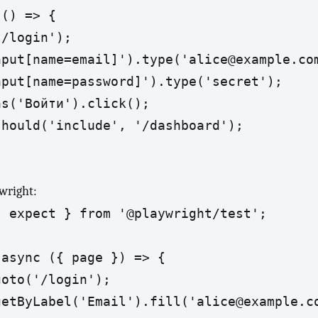
() => {

/login');

put[name=email]').type('alice@example.com
put[name=password]').type('secret');

s('Войти').click();

hould('include', '/dashboard');

wright:
 expect } from '@playwright/test';

async ({ page }) => {

oto('/login');

etByLabel('Email').fill('alice@example.co