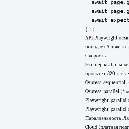
  await page.g
  await page.g
  await expect
});
API Playwright немн
попадает ближе к ac
Скорость
Это первая большая
проекте с 320 теста
Cypress, sequential:
Cypress, parallel (
Playwright, parallel
Playwright, paralle
Параллельность Pla
Cloud (платная под