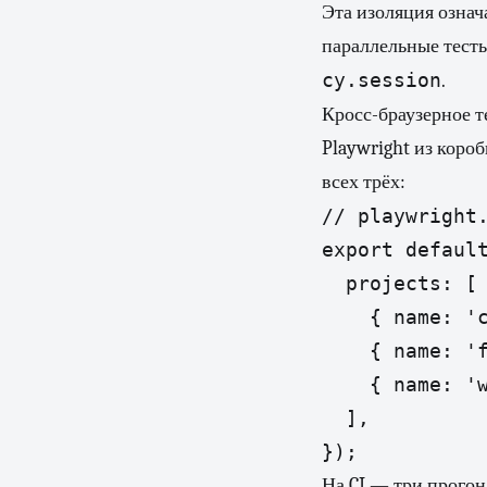
Эта изоляция означ
параллельные тесты
cy.session
.
Кросс-браузерное 
Playwright из коро
всех трёх:
// playwright.
export default
  projects: [

    { name: 'c
    { name: 'f
    { name: 'w
  ],

});
На CI — три прогон