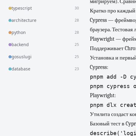
мигрируем). Сравню
typescript
30
Кратко про каждый
Cypress — фреймвор
architecture
28
браузера. Тестовая
python
28
Playwright — фрейм
backend
25
Поддерживает Chrom
gosuslugi
25
Установка и первый
Cypress:
database
23
pnpm add -D cy
pnpm cypress 
Playwright:
pnpm dlx crea
Утилита создаст ко
Базовый тест в Cypr
describe('logi