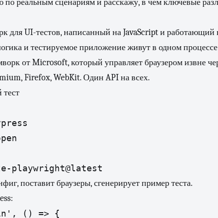
 по реальным сценариям и расскажу, в чём ключевые раз
к для UI-тестов, написанный на JavaScript и работающий
 логика и тестируемое приложение живут в одном процессе
ворк от Microsoft, который управляет браузером извне чер
ium, Firefox, WebKit. Один API на всех.
 тест
press

open
te-playwright@latest
нфиг, поставит браузеры, сгенерирует пример теста.
ess:
n', () => {
