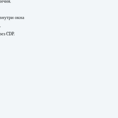
личия.
 внутри окна
.
ез CDP.