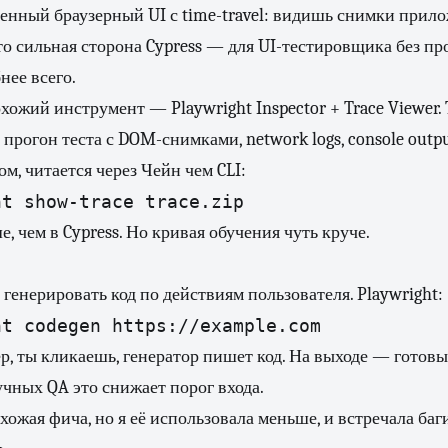
оенный браузерный UI с time-travel: видишь снимки прил
о сильная сторона Cypress — для UI-тестировщика без п
нее всего.
хожий инструмент — Playwright Inspector + Trace Viewer. 
прогон теста с DOM-снимками, network logs, console outp
м, читается через Чейн чем CLI:
ht show-trace trace.zip
 чем в Cypress. Но кривая обучения чуть круче.
генерировать код по действиям пользователя. Playwright:
ht codegen https://example.com
р, ты кликаешь, генератор пишет код. На выходе — готовый
чных QA это снижает порог входа.
хожая фича, но я её использовала меньше, и встречала баг