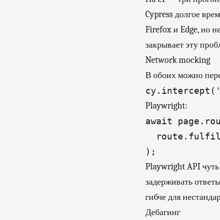
Cypress долгое вре
Firefox и Edge, но 
закрывает эту проб
Network mocking
В обоих можно пере
cy.intercept(
Playwright:
await page.rou
  route.fulfil
);
Playwright API чут
задерживать ответы
гибче для нестанда
Дебагинг