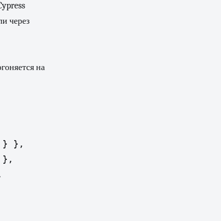
Cypress
ли через
огоняется на
} },

},


