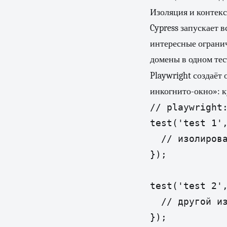
Изоляция и контекс
Cypress запускает в
интересные огранич
домены в одном тес
Playwright создаёт
инкогнито-окно»: к
// playwright:
test('test 1',
  // изолирова
});

test('test 2',
  // другой из
});