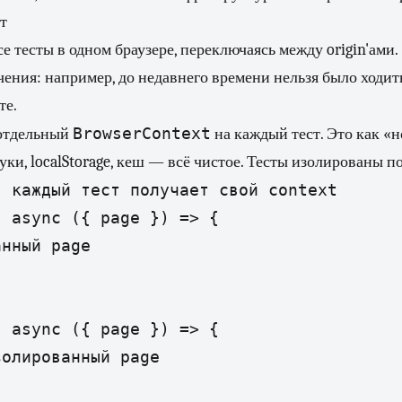
т
се тесты в одном браузере, переключаясь между origin'ами.
ения: например, до недавнего времени нельзя было ходит
те.
BrowserContext
 отдельный
на каждый тест. Это как «
уки, localStorage, кеш — всё чистое. Тесты изолированы п
 каждый тест получает свой context

 async ({ page }) => {

нный page

 async ({ page }) => {

олированный page
