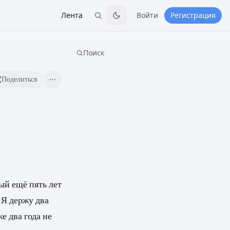
Лента
Войти
Регистрация
Поиск
Поделиться
ый ещё пять лет
 Я держу два
же два года не