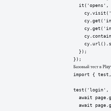
  it('opens', 
    cy.visit('
    cy.get('in
    cy.get('in
    cy.contain
    cy.url().s
  });

});
Базовый тест в Play
import { test,
test('login', 
  await page.g
  await page.g