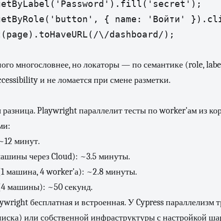
etByLabel('Password').fill('secret');

etByRole('button', { name: 'Войти' }).cli
(page).toHaveURL(/\/dashboard/);

ого многословнее, но локаторы — по семантике (role, label,
cessibility и не ломается при смене разметки.
 разница. Playwright параллелит тесты по worker'ам из ко
ми:
 ~12 минут.
4 машины через Cloud): ~3.5 минуты.
 (1 машина, 4 worker'а): ~2.8 минуты.
l (4 машины): ~50 секунд.
ywright бесплатная и встроенная. У Cypress параллелизм т
писка) или собственной инфраструктуры с настройкой ша