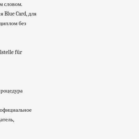
м словом.
 Blue Card, для
 диплом без
stelle für
процедура
т официальное
атель,