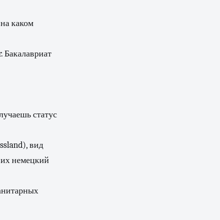
 на каком
. Бакалавриат
лучаешь статус
sland), вид
и их немецкий
манитарных