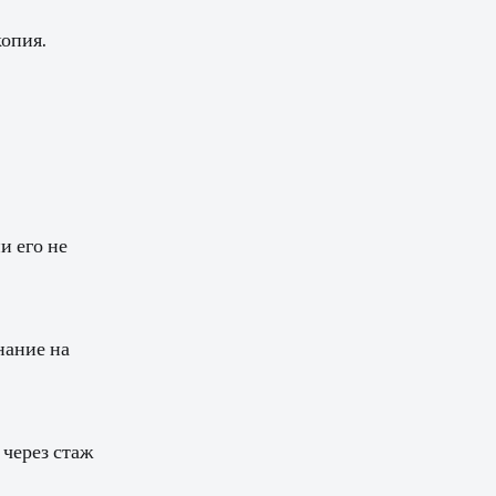
опия.
и его не
нание на
 через стаж