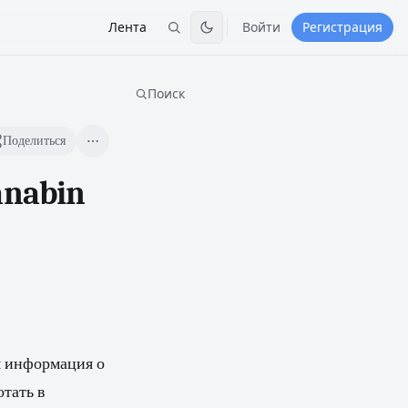
Лента
Войти
Регистрация
Поиск
Поделиться
anabin
я информация о
тать в