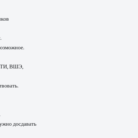
иков
.
возможное.
ФТИ, ВШЭ,
твовать.
.
нужно досдавать