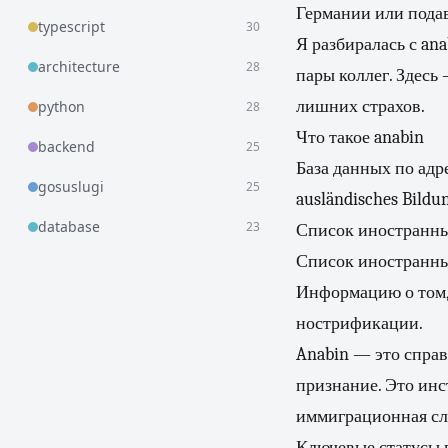
Германии или подав
typescript
30
Я разбиралась с ana
architecture
28
пары коллег. Здесь
лишних страхов.
python
28
Что такое anabin
backend
25
База данных по адре
gosuslugi
25
ausländisches Bildu
database
23
Список иностранных
Список иностранны
Информацию о том,
нострификации.
Anabin — это справ
признание. Это инст
иммиграционная сл
Ключевые статусы в