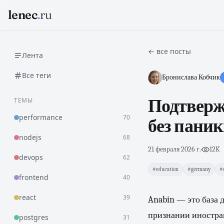
lenec
.
ru
← все посты
Лента
Все теги
Бронислава Кобчик
ТЕМЫ
Подтверж
performance
70
без пани
nodejs
68
21 февраля 2026 г.
·
12K
devops
62
#education
#germany
#
frontend
40
react
39
Anabin — это база 
признании иностран
postgres
31