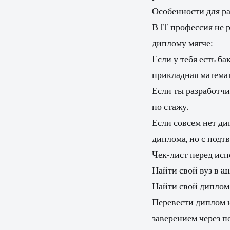
Особенности для р
В IT профессия не р
диплому мягче:
Если у тебя есть б
прикладная матема
Если ты разработчик
по стажу.
Если совсем нет ди
диплома, но с подт
Чек-лист перед исп
Найти свой вуз в an
Найти свой диплом.
Перевести диплом 
заверением через п