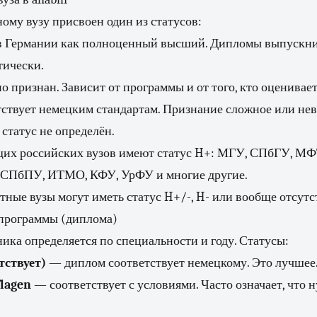
му вузу присвоен один из статусов:
в Германии как полноценный высший. Дипломы выпускн
тически.
о признан. Зависит от программы и от того, кто оценивает
тствует немецким стандартам. Признание сложное или не
 статус не определён.
их российских вузов имеют статус H+: МГУ, СПбГУ, М
 СПбПУ, ИТМО, КФУ, УрФУ и многие другие.
тные вузы могут иметь статус H+/-, H- или вообще отсутс
программы (диплома)
ка определяется по специальности и году. Статусы:
тствует)
— диплом соответствует немецкому. Это лучшее
flagen
— соответствует с условиями. Часто означает, что 