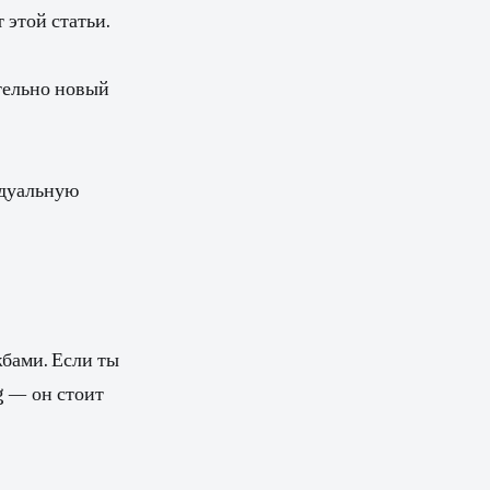
 этой статьи.
тельно новый
видуальную
бами. Если ты
g — он стоит