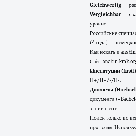
Gleichwertig
— рав
Vergleichbar
— сра
уровне.
Российские специал
(4 года) — немецко
Как искать в anabin
Сайт anabin.kmk.or
Институции (Insti
H+/H+/-/H-.
Дипломы (Hochsch
документа («Bachel
эквивалент.
Поиск только по не
программ. Использу