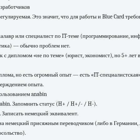
азработчиков
егулируемая. Это значит, что для работы и Blue Card требо
акалавр или специалист по IT-теме (программирование, ин
тика) — обычно проблем нет.
 с дипломом «не по теме» (юрист, экономист), но 5+ лет в
плома, но есть огромный опыт — есть «IT-специалистская»
верждением опыта.
ользованием anabin
abin. Запомнить статус (H+ / H+/- / H-).
 Записать немецкий эквивалент.
на немецкий присяжным переводчиком (либо в Германии, 
осольство).