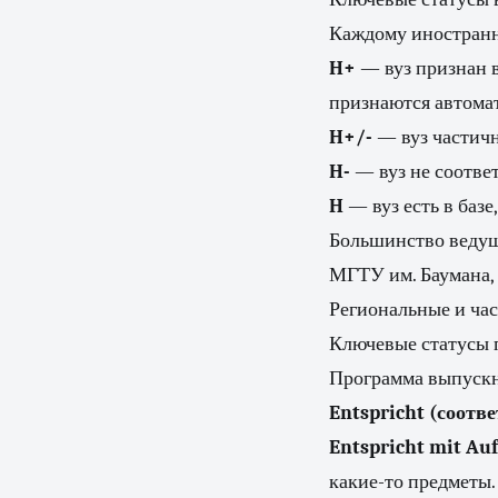
Каждому иностранно
H+
— вуз признан 
признаются автома
H+/-
— вуз частичн
H-
— вуз не соотве
H
— вуз есть в базе,
Большинство ведущ
МГТУ им. Баумана,
Региональные и час
Ключевые статусы 
Программа выпускни
Entspricht (соотве
Entspricht mit Au
какие-то предметы.