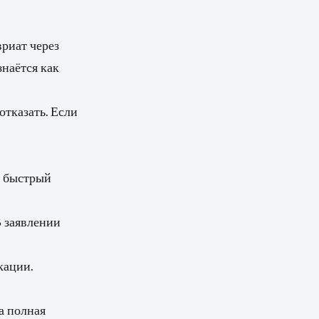
вриат через
знаётся как
отказать. Если
и быстрый
В заявлении
кации.
а полная