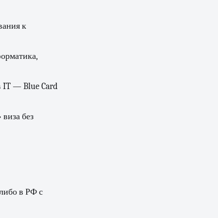
вания к
форматика,
 IT — Blue Card
 виза без
либо в РФ с