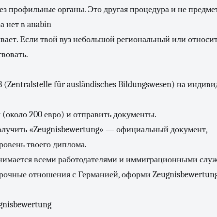
з профильные органы. Это другая процедура и не предмет
а нет в anabin
ывает. Если твой вуз небольшой региональный или относи
вовать.
 (Zentralstelle für ausländisches Bildungswesen) на инди
(около 200 евро) и отправить документы.
получить «Zeugnisbewertung» — официальный документ,
овень твоего диплома.
нимается всеми работодателями и иммиграционными служ
рочные отношения с Германией, оформи Zeugnisbewertun
gnisbewertung