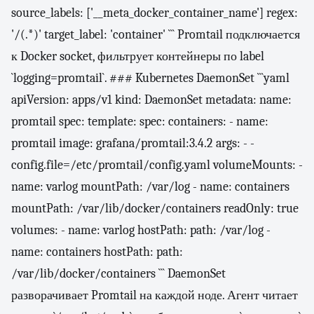
source_labels: ['__meta_docker_container_name'] regex:
'/(.*)' target_label: 'container' ``` Promtail подключается
к Docker socket, фильтрует контейнеры по label
`logging=promtail`. ### Kubernetes DaemonSet ```yaml
apiVersion: apps/v1 kind: DaemonSet metadata: name:
promtail spec: template: spec: containers: - name:
promtail image: grafana/promtail:3.4.2 args: - -
config.file=/etc/promtail/config.yaml volumeMounts: -
name: varlog mountPath: /var/log - name: containers
mountPath: /var/lib/docker/containers readOnly: true
volumes: - name: varlog hostPath: path: /var/log -
name: containers hostPath: path:
/var/lib/docker/containers ``` DaemonSet
разворачивает Promtail на каждой ноде. Агент читает