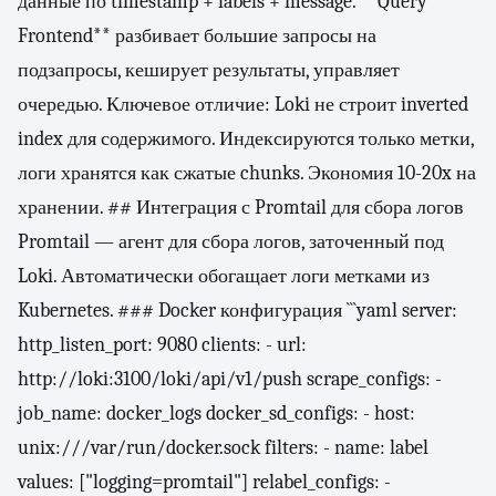
данные по timestamp + labels + message. **Query
Frontend** разбивает большие запросы на
подзапросы, кеширует результаты, управляет
очередью. Ключевое отличие: Loki не строит inverted
index для содержимого. Индексируются только метки,
логи хранятся как сжатые chunks. Экономия 10-20x на
хранении. ## Интеграция с Promtail для сбора логов
Promtail — агент для сбора логов, заточенный под
Loki. Автоматически обогащает логи метками из
Kubernetes. ### Docker конфигурация ```yaml server:
http_listen_port: 9080 clients: - url:
http://loki:3100/loki/api/v1/push scrape_configs: -
job_name: docker_logs docker_sd_configs: - host:
unix:///var/run/docker.sock filters: - name: label
values: ["logging=promtail"] relabel_configs: -