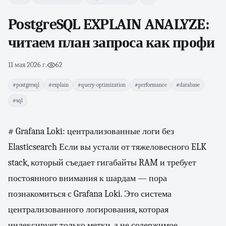
PostgreSQL EXPLAIN ANALYZE:
читаем план запроса как профи
11 мая 2026 г.
·
62
#postgresql
#explain
#query-optimization
#performance
#database
#sql
# Grafana Loki: централизованные логи без
Elasticsearch Если вы устали от тяжеловесного ELK
stack, который съедает гигабайты RAM и требует
постоянного внимания к шардам — пора
познакомиться с Grafana Loki. Это система
централизованного логирования, которая
индексирует только метки, а не содержимое.