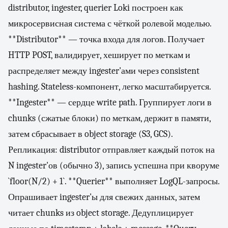
distributor, ingester, querier Loki построен как
микросервисная система с чёткой ролевой моделью.
**Distributor** — точка входа для логов. Получает
HTTP POST, валидирует, хеширует по меткам и
распределяет между ingester'ами через consistent
hashing. Stateless-компонент, легко масштабируется.
**Ingester** — сердце write path. Группирует логи в
chunks (сжатые блоки) по меткам, держит в памяти,
затем сбрасывает в object storage (S3, GCS).
Репликация: distributor отправляет каждый поток на
N ingester'ов (обычно 3), запись успешна при кворуме
`floor(N/2) + 1`. **Querier** выполняет LogQL-запросы.
Опрашивает ingester'ы для свежих данных, затем
читает chunks из object storage. Дедуплицирует