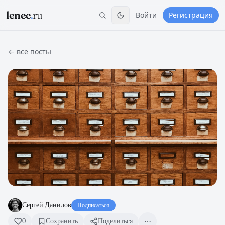
lenec
.
ru
Войти
Регистрация
← все посты
Сергей Данилов
Подписаться
0
Сохранить
Поделиться