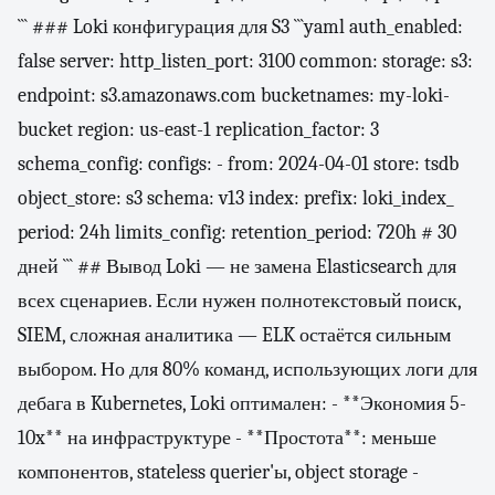
``` ### Loki конфигурация для S3 ```yaml auth_enabled:
false server: http_listen_port: 3100 common: storage: s3:
endpoint: s3.amazonaws.com bucketnames: my-loki-
bucket region: us-east-1 replication_factor: 3
schema_config: configs: - from: 2024-04-01 store: tsdb
object_store: s3 schema: v13 index: prefix: loki_index_
period: 24h limits_config: retention_period: 720h # 30
дней ``` ## Вывод Loki — не замена Elasticsearch для
всех сценариев. Если нужен полнотекстовый поиск,
SIEM, сложная аналитика — ELK остаётся сильным
выбором. Но для 80% команд, использующих логи для
дебага в Kubernetes, Loki оптимален: - **Экономия 5-
10x** на инфраструктуре - **Простота**: меньше
компонентов, stateless querier'ы, object storage -