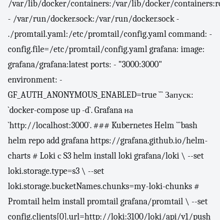
/var/lib/docker/containers:/var/lib/docker/containers:r
- /var/run/docker.sock:/var/run/docker.sock -
./promtail.yaml:/etc/promtail/config.yaml command: -
config.file=/etc/promtail/config.yaml grafana: image:
grafana/grafana:latest ports: - "3000:3000"
environment: -
GF_AUTH_ANONYMOUS_ENABLED=true ``` Запуск:
`docker-compose up -d`. Grafana на
`http://localhost:3000`. ### Kubernetes Helm ```bash
helm repo add grafana https://grafana.github.io/helm-
charts # Loki с S3 helm install loki grafana/loki \ --set
loki.storage.type=s3 \ --set
loki.storage.bucketNames.chunks=my-loki-chunks #
Promtail helm install promtail grafana/promtail \ --set
config.clients[0].url=http://loki:3100/loki/api/v1/push