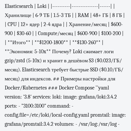
Elasticsearch | Loki | |----------|---------------|------| |
Хранилище | 6-9 ТБ | 1.5-3 ТБ | | RAM | 48+ ГБ | 8 ГБ |
| CPU | 12+ ядер | 2-4 ядра | | Хранение/месяц | $600-
900 | $30-60 | | Compute/месяц | $600-900 | $100-200 |
| **Итого** | **$1200-1800** | **$130-260** |
**Экономия: 5-10x** Почему? Loki сжимает логи
gzip/zstd (5-10x) и хранит в дешёвом S3 ($0.023/ГБ/
месяц). Elasticsearch требует быстрые SSD ($0.10/ГБ/
месяц) для индексов. ## Примеры настройки для
Docker/Kubernetes ### Docker Compose ```yaml
version: '3.8' services: loki: image: grafana/loki:3.4.2
ports: - "3100:3100" command: -
config.file=/etc/loki/local-config.yaml promtail: image:
grafana/promtail:3.4.2 volumes: - /var/log:/var/log -