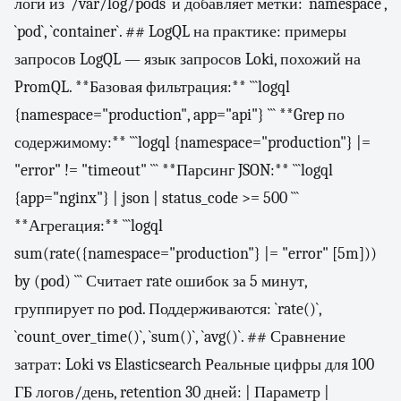
логи из `/var/log/pods` и добавляет метки: `namespace`,
`pod`, `container`. ## LogQL на практике: примеры
запросов LogQL — язык запросов Loki, похожий на
PromQL. **Базовая фильтрация:** ```logql
{namespace="production", app="api"} ``` **Grep по
содержимому:** ```logql {namespace="production"} |=
"error" != "timeout" ``` **Парсинг JSON:** ```logql
{app="nginx"} | json | status_code >= 500 ```
**Агрегация:** ```logql
sum(rate({namespace="production"} |= "error" [5m]))
by (pod) ``` Считает rate ошибок за 5 минут,
группирует по pod. Поддерживаются: `rate()`,
`count_over_time()`, `sum()`, `avg()`. ## Сравнение
затрат: Loki vs Elasticsearch Реальные цифры для 100
ГБ логов/день, retention 30 дней: | Параметр |