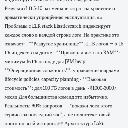
Результат? В 5-10 раз меньше затрат на хранение и
драматически упрощённая эксплуатация. ##
Проблемы с ELK stack Elasticsearch индексирует
каждое слово в каждой строке лога. На практике это
означает: - **Раздутое хранилище**: 1 ГБ логов → 5-15
ГБ индексов на диске - **Прожорливость по RAM**:
минимум 16 ГБ на ноду для JVM heap -
**Операционная сложность**: управление шардами,
lifecycle policies, capacity planning - **Высокая
стоимость**: для 100 ГБ логов в день ~$1000-3000/
месяц Для большинства команд это избыточно.
Реальность: 90% запросов — "покажи логи этого
сервиса за последний час", а не полнотекстовый
поиск по всей истории. ## Архитектура Loki: