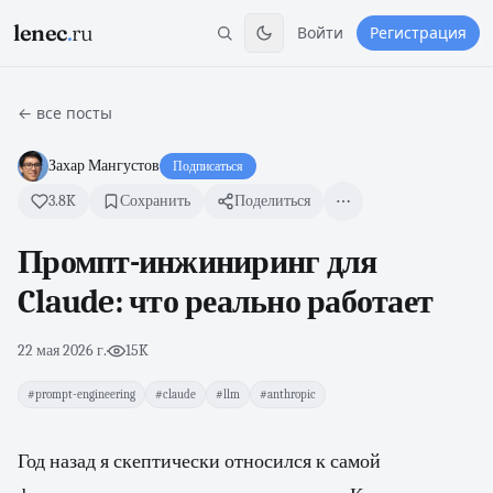
lenec
.
ru
Войти
Регистрация
← все посты
Захар Мангустов
Подписаться
3.8K
Сохранить
Поделиться
Промпт-инжиниринг для
Claude: что реально работает
22 мая 2026 г.
·
15K
#prompt-engineering
#claude
#llm
#anthropic
Год назад я скептически относился к самой