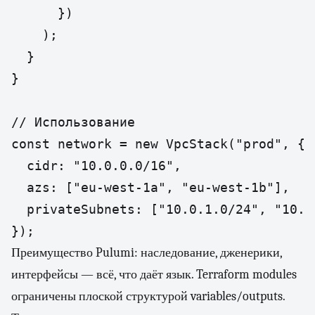
      })

    );

  }

}

// Использование

const network = new VpcStack("prod", {

  cidr: "10.0.0.0/16",

  azs: ["eu-west-1a", "eu-west-1b"],

  privateSubnets: ["10.0.1.0/24", "10.0.
Преимущество Pulumi: наследование, дженерики,
интерфейсы — всё, что даёт язык. Terraform modules
ограничены плоской структурой variables/outputs.