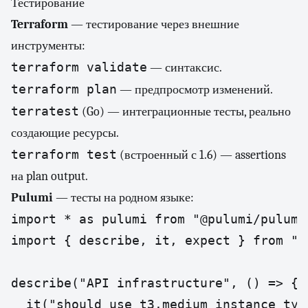
Тестирование
Terraform
— тестирование через внешние
инструменты:
terraform validate
— синтаксис.
terraform plan
— предпросмотр изменений.
terratest
(Go) — интеграционные тесты, реально
создающие ресурсы.
terraform test
(встроенный с 1.6) — assertions
на plan output.
Pulumi
— тесты на родном языке:
import * as pulumi from "@pulumi/pulumi"
import { describe, it, expect } from "vi
describe("API infrastructure", () => {

  it("should use t3.medium instance typ