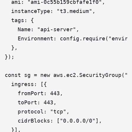
  ami: "ami-0c55b159cbfafe1f0",

  instanceType: "t3.medium",

  tags: {

    Name: "api-server",

    Environment: config.require("environ
  },

});

const sg = new aws.ec2.SecurityGroup("ap
  ingress: [{

    fromPort: 443,

    toPort: 443,

    protocol: "tcp",

    cidrBlocks: ["0.0.0.0/0"],

  }],
