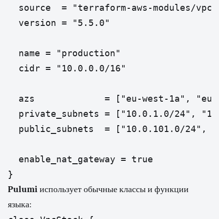
  source  = "terraform-aws-modules/vpc/a
  version = "5.5.0"

  name = "production"

  cidr = "10.0.0.0/16"

  azs             = ["eu-west-1a", "eu-w
  private_subnets = ["10.0.1.0/24", "10.
  public_subnets  = ["10.0.101.0/24", "1
  enable_nat_gateway = true

Pulumi
использует обычные классы и функции
языка: