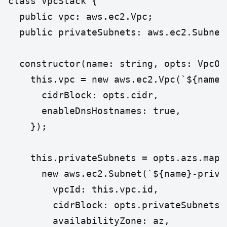
class VpcStack {

  public vpc: aws.ec2.Vpc;

  public privateSubnets: aws.ec2.Subnet[
  constructor(name: string, opts: VpcOpt
    this.vpc = new aws.ec2.Vpc(`${name}-
      cidrBlock: opts.cidr,

      enableDnsHostnames: true,

    });

    this.privateSubnets = opts.azs.map((
      new aws.ec2.Subnet(`${name}-privat
        vpcId: this.vpc.id,

        cidrBlock: opts.privateSubnets[i
        availabilityZone: az,
