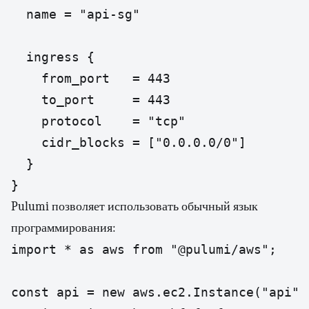
  name = "api-sg"

  ingress {

    from_port   = 443

    to_port     = 443

    protocol    = "tcp"

    cidr_blocks = ["0.0.0.0/0"]

  }

Pulumi позволяет использовать обычный язык
программирования:
import * as aws from "@pulumi/aws";

const api = new aws.ec2.Instance("api", 