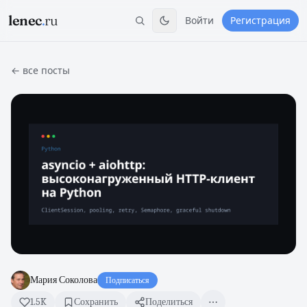
lenec
.
ru
Войти
Регистрация
← все посты
Мария Соколова
Подписаться
1.5K
Сохранить
Поделиться