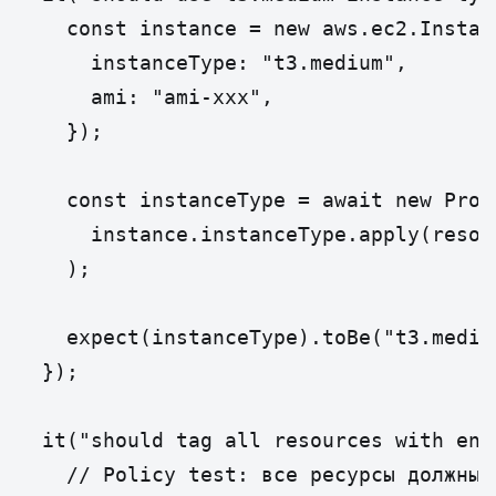
    const instance = new aws.ec2.Instanc
      instanceType: "t3.medium",

      ami: "ami-xxx",

    });

    const instanceType = await new Prom
      instance.instanceType.apply(resolv
    );

    expect(instanceType).toBe("t3.medium
  });

  it("should tag all resources with env
    // Policy test: все ресурсы должны 