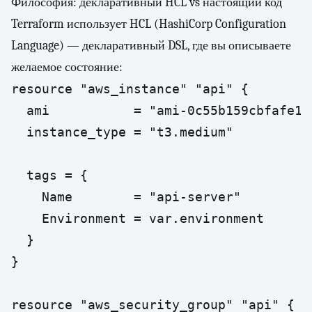
Философия: декларативный HCL vs настоящий код
Terraform использует HCL (HashiCorp Configuration
Language) — декларативный DSL, где вы описываете
желаемое состояние:
resource "aws_instance" "api" {

  ami           = "ami-0c55b159cbfafe1f0
  instance_type = "t3.medium"

  tags = {

    Name        = "api-server"

    Environment = var.environment

  }

}

resource "aws_security_group" "api" {
