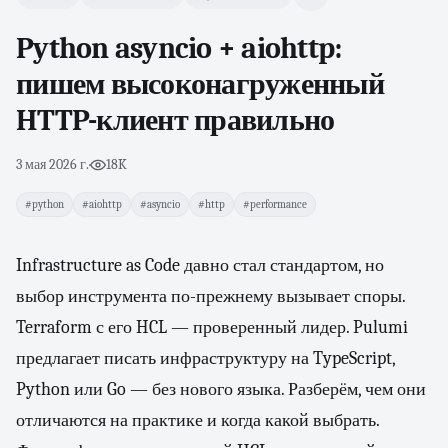
Python asyncio + aiohttp:
пишем высоконагруженный
HTTP-клиент правильно
3 мая 2026 г.
·
18K
#python
#aiohttp
#asyncio
#http
#performance
Infrastructure as Code давно стал стандартом, но
выбор инструмента по-прежнему вызывает споры.
Terraform с его HCL — проверенный лидер. Pulumi
предлагает писать инфраструктуру на TypeScript,
Python или Go — без нового языка. Разберём, чем они
отличаются на практике и когда какой выбрать.