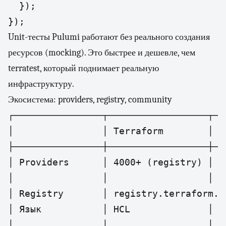
  });

Unit-тесты Pulumi работают без реального создания
ресурсов (mocking). Это быстрее и дешевле, чем
terratest, который поднимает реальную
инфраструктуру.
Экосистема: providers, registry, community
┌────────────────┬──────────────────┬──
│                │ Terraform        │ P
├────────────────┼──────────────────┼──
│ Providers      │ 4000+ (registry) │ 1
│                │                  │ в
│ Registry       │ registry.terraform.i
│ Язык           │ HCL              │ T
│                │                  │ C