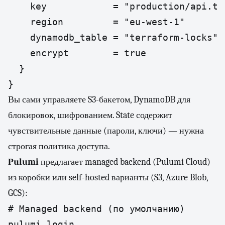
    key            = "production/api.tfs
    region         = "eu-west-1"

    dynamodb_table = "terraform-locks"

    encrypt        = true

  }

Вы сами управляете S3-бакетом, DynamoDB для
блокировок, шифрованием. State содержит
чувствительные данные (пароли, ключи) — нужна
строгая политика доступа.
Pulumi
предлагает managed backend (Pulumi Cloud)
из коробки или self-hosted варианты (S3, Azure Blob,
GCS):
# Managed backend (по умолчанию)

pulumi login
