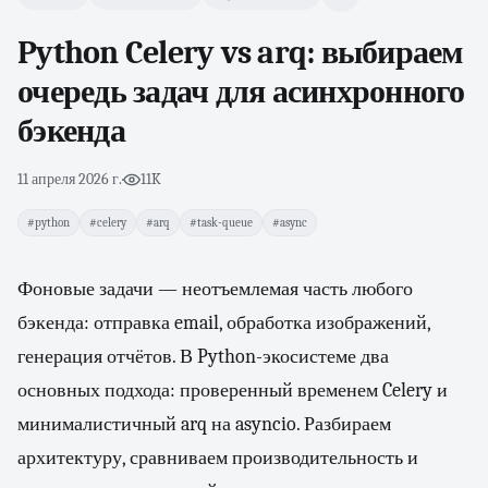
Python Celery vs arq: выбираем
очередь задач для асинхронного
бэкенда
11 апреля 2026 г.
·
11K
#python
#celery
#arq
#task-queue
#async
Фоновые задачи — неотъемлемая часть любого
бэкенда: отправка email, обработка изображений,
генерация отчётов. В Python-экосистеме два
основных подхода: проверенный временем Celery и
минималистичный arq на asyncio. Разбираем
архитектуру, сравниваем производительность и