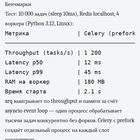
Бенчмарки
Тест: 10 000 задач (sleep 10ms), Redis localhost, 4
воркера (Python 3.12, Linux):
Метрика              | Celery (prefork)
───────────────────────────────────────
Throughput (tasks/s) | 1 200           
Latency p50          | 12 ms           
Latency p99          | 45 ms           
RAM на воркер        | 180 MB          
Время старта         | 2.1 s           
arq выигрывает по throughput и памяти за счёт
asyncio event loop — один процесс обрабатывает
тысячи задач конкурентно без форков. Celery с prefork
создаёт отдельный процесс на каждый слот
concurrency.