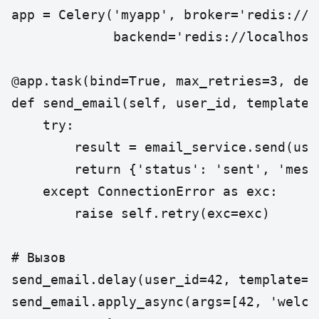
app = Celery('myapp', broker='redis://l
             backend='redis://localhost:
@app.task(bind=True, max_retries=3, def
def send_email(self, user_id, template):
    try:

        result = email_service.send(user
        return {'status': 'sent', 'mess
    except ConnectionError as exc:

        raise self.retry(exc=exc)

# Вызов

send_email.delay(user_id=42, template='w
send_email.apply_async(args=[42, 'welco