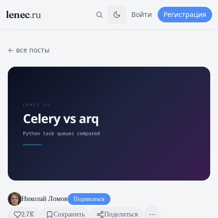
lenec
.
ru
Войти
Регистрация
← все посты
Николай Ломов
Подписаться
2.7K
Сохранить
Поделиться