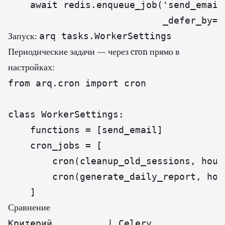
    await redis.enqueue_job('send_email
                            _defer_by=3
arq tasks.WorkerSettings
Запуск:
Периодические задачи — через cron прямо в
настройках:
from arq.cron import cron

class WorkerSettings:

    functions = [send_email]

    cron_jobs = [

        cron(cleanup_old_sessions, hour=
        cron(generate_daily_report, hour
    ]
Сравнение
Критерий          | Celery              