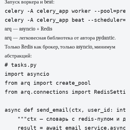
Запуск воркера и beat:
celery -A celery_app worker --pool=pref
celery -A celery_app beat --scheduler=r
arq — asyncio + Redis
arq — легковесная библиотека от автора pydantic.
Только Redis как брокер, только asyncio, минимум
абстракций:
# tasks.py

import asyncio

from arq import create_pool

from arq.connections import RedisSetting
async def send_email(ctx, user_id: int,
    """ctx — словарь с redis-пулом и др
    result = await email_service.async_