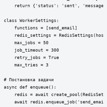
    return {'status': 'sent', 'message_i
class WorkerSettings:

    functions = [send_email]

    redis_settings = RedisSettings(host
    max_jobs = 50

    job_timeout = 300

    retry_jobs = True

    max_tries = 3

# Постановка задачи

async def enqueue():

    redis = await create_pool(RedisSetti
    await redis.enqueue_job('send_email