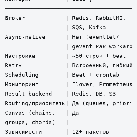
───────────────────────────────────────
Broker            | Redis, RabbitMQ,    
                  | SQS, Kafka          
Async-native      | Нет (eventlet/      
                  | gevent как workaroun
Настройка         | ~50 строк + beat    
Retry             | Встроенный, гибкий 
Scheduling        | Beat + crontab     
Мониторинг        | Flower, Prometheus 
Result backend    | Redis, DB, S3       
Routing/приоритеты| Да (queues, priority
Canvas (chains,   | Да                  
groups, chords)   |                     