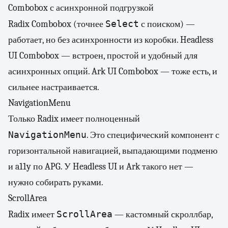
Combobox с асинхронной подгрузкой
Select
Radix Combobox (точнее
с поиском) —
работает, но без асинхронности из коробки. Headless
UI Combobox — встроен, простой и удобный для
асинхронных опций. Ark UI Combobox — тоже есть, и
сильнее настраивается.
NavigationMenu
Только Radix имеет полноценный
NavigationMenu
. Это специфический компонент с
горизонтальной навигацией, выпадающими подменю
и a11y по APG. У Headless UI и Ark такого нет —
нужно собирать руками.
ScrollArea
ScrollArea
Radix имеет
— кастомный скроллбар,