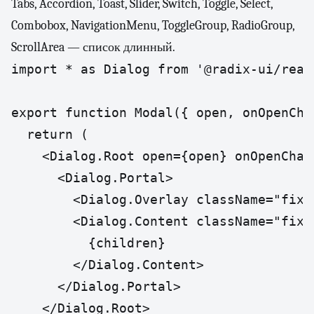
Tabs, Accordion, Toast, Slider, Switch, Toggle, Select,
Combobox, NavigationMenu, ToggleGroup, RadioGroup,
ScrollArea — список длинный.
import * as Dialog from '@radix-ui/react
export function Modal({ open, onOpenCha
  return (

    <Dialog.Root open={open} onOpenChan
      <Dialog.Portal>

        <Dialog.Overlay className="fixe
        <Dialog.Content className="fixe
          {children}

        </Dialog.Content>

      </Dialog.Portal>

    </Dialog.Root>
