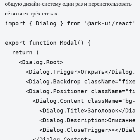
общую дизайн-систему один раз и переиспользовать
её во всех трёх стеках.
import { Dialog } from '@ark-ui/react';

export function Modal() {

  return (

    <Dialog.Root>

      <Dialog.Trigger>Открыть</Dialog.Tr
      <Dialog.Backdrop className="fixed
      <Dialog.Positioner className="fix
        <Dialog.Content className="bg-w
          <Dialog.Title>Заголовок</Dialo
          <Dialog.Description>Описание<
          <Dialog.CloseTrigger>×</Dialog
        </Dialog.Content>
