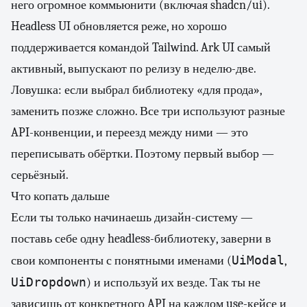
него огромное коммьюнити (включая shadcn/ui).
Headless UI обновляется реже, но хорошо
поддерживается командой Tailwind. Ark UI самый
активный, выпускают по релизу в неделю-две.
Ловушка: если выбрал библиотеку «для прода»,
заменить позже сложно. Все три используют разные
API-конвенции, и переезд между ними — это
переписывать обёртки. Поэтому первый выбор —
серьёзный.
Что копать дальше
Если ты только начинаешь дизайн-систему —
поставь себе одну headless-библиотеку, заверни в
UiModal
свои компоненты с понятными именами (
,
UiDropdown
) и используй их везде. Так ты не
зависишь от конкретного API на каждом use-кейсе и