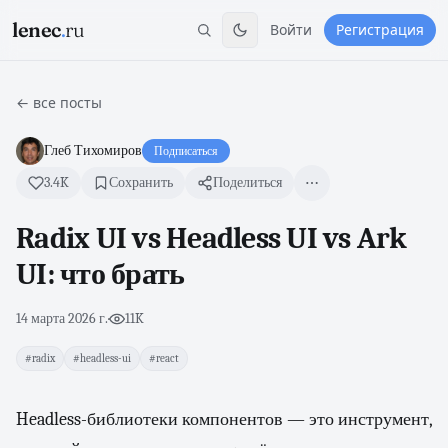
lenec
.
ru
Войти
Регистрация
← все посты
Глеб Тихомиров
Подписаться
3.4K
Сохранить
Поделиться
Radix UI vs Headless UI vs Ark
UI: что брать
14 марта 2026 г.
·
11K
#radix
#headless-ui
#react
Headless-библиотеки компонентов — это инструмент,