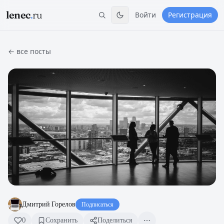
lenec
.
ru
Войти
Регистрация
← все посты
Дмитрий Горелов
Подписаться
0
Сохранить
Поделиться