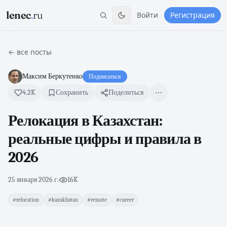
lenec
.
ru
Войти
Регистрация
← все посты
Максим Беркутенко
Подписаться
4.2K
Сохранить
Поделиться
Релокация в Казахстан:
реальные цифры и правила в
2026
25 января 2026 г.
·
16K
#relocation
#kazakhstan
#remote
#career