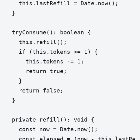
    this.lastRefill = Date.now();

  }

  tryConsume(): boolean {

    this.refill();

    if (this.tokens >= 1) {

      this.tokens -= 1;

      return true;

    }

    return false;

  }

  private refill(): void {

    const now = Date.now();

    const elapsed = (now - this.lastRefi