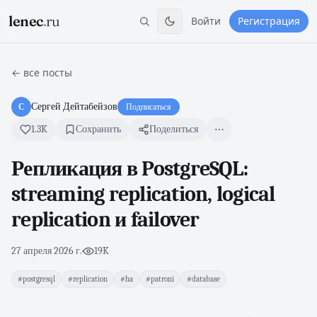
lenec
.
ru
Войти
Регистрация
← все посты
Сергей Дейтабейзов
С
Подписаться
1.3K
Сохранить
Поделиться
Репликация в PostgreSQL:
streaming replication, logical
replication и failover
27 апреля 2026 г.
·
19K
#postgresql
#replication
#ha
#patroni
#database