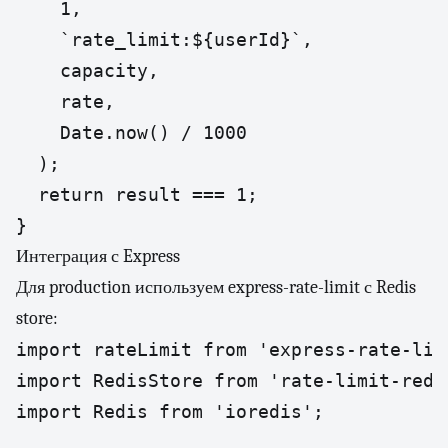
    1,

    `rate_limit:${userId}`,

    capacity,

    rate,

    Date.now() / 1000

  );

  return result === 1;

}
Интеграция с Express
Для production используем express-rate-limit с Redis
store:
import rateLimit from 'express-rate-limi
import RedisStore from 'rate-limit-redis
import Redis from 'ioredis';
