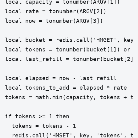
local capacity = tonumber(ARGV[1])

local rate = tonumber(ARGV[2])

local now = tonumber(ARGV[3])

local bucket = redis.call('HMGET', key,
local tokens = tonumber(bucket[1]) or ca
local last_refill = tonumber(bucket[2]) 
local elapsed = now - last_refill

local tokens_to_add = elapsed * rate

tokens = math.min(capacity, tokens + tok
if tokens >= 1 then

  tokens = tokens - 1

  redis.call('HMSET', key, 'tokens', to