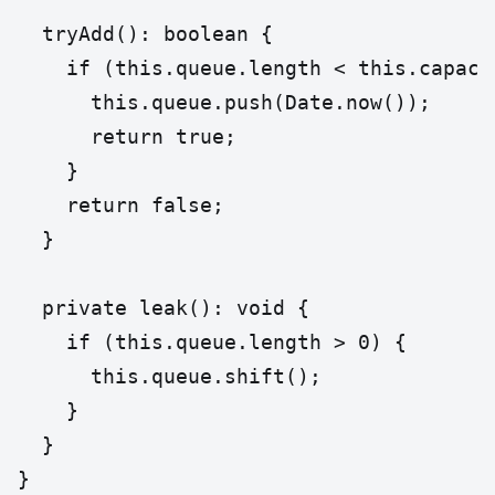
  tryAdd(): boolean {

    if (this.queue.length < this.capacit
      this.queue.push(Date.now());

      return true;

    }

    return false;

  }

  private leak(): void {

    if (this.queue.length > 0) {

      this.queue.shift();

    }

  }

}