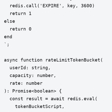
  redis.call('EXPIRE', key, 3600)

  return 1

else

  return 0

end

`;

async function rateLimitTokenBucket(

  userId: string,

  capacity: number,

  rate: number

): Promise<boolean> {

  const result = await redis.eval(

    tokenBucketScript,
