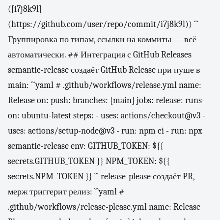
([i7j8k9l]
(https://github.com/user/repo/commit/i7j8k9l)) ```
Группировка по типам, ссылки на коммиты — всё
автоматически. ## Интеграция с GitHub Releases
semantic-release создаёт GitHub Release при пуше в
main: ```yaml # .github/workflows/release.yml name:
Release on: push: branches: [main] jobs: release: runs-
on: ubuntu-latest steps: - uses: actions/checkout@v3 -
uses: actions/setup-node@v3 - run: npm ci - run: npx
semantic-release env: GITHUB_TOKEN: ${{
secrets.GITHUB_TOKEN }} NPM_TOKEN: ${{
secrets.NPM_TOKEN }} ``` release-please создаёт PR,
мерж триггерит релиз: ```yaml #
.github/workflows/release-please.yml name: Release