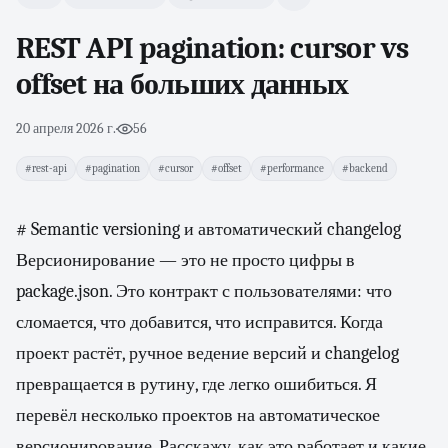
REST API pagination: cursor vs
offset на больших данных
20 апреля 2026 г.
·
56
#rest-api
#pagination
#cursor
#offset
#performance
#backend
# Semantic versioning и автоматический changelog
Версионирование — это не просто цифры в
package.json. Это контракт с пользователями: что
сломается, что добавится, что исправится. Когда
проект растёт, ручное ведение версий и changelog
превращается в рутину, где легко ошибиться. Я
перевёл несколько проектов на автоматическое
версионирование. Расскажу, как это работает и какие