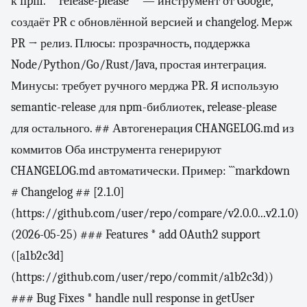
к npm. **release-please** — инструмент от Google,
создаёт PR с обновлённой версией и changelog. Мерж
PR → релиз. Плюсы: прозрачность, поддержка
Node/Python/Go/Rust/Java, простая интеграция.
Минусы: требует ручного мерджа PR. Я использую
semantic-release для npm-библиотек, release-please
для остального. ## Автогенерация CHANGELOG.md из
коммитов Оба инструмента генерируют
CHANGELOG.md автоматически. Пример: ```markdown
# Changelog ## [2.1.0]
(https://github.com/user/repo/compare/v2.0.0...v2.1.0)
(2026-05-25) ### Features * add OAuth2 support
([a1b2c3d]
(https://github.com/user/repo/commit/a1b2c3d))
### Bug Fixes * handle null response in getUser