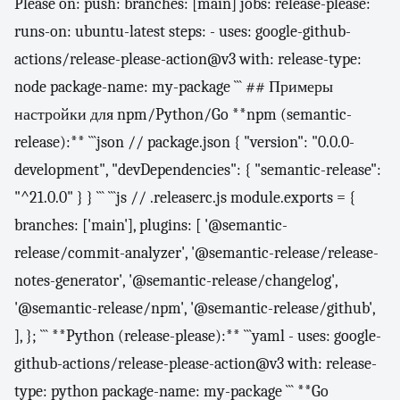
Please on: push: branches: [main] jobs: release-please:
runs-on: ubuntu-latest steps: - uses: google-github-
actions/release-please-action@v3 with: release-type:
node package-name: my-package ``` ## Примеры
настройки для npm/Python/Go **npm (semantic-
release):** ```json // package.json { "version": "0.0.0-
development", "devDependencies": { "semantic-release":
"^21.0.0" } } ``` ```js // .releaserc.js module.exports = {
branches: ['main'], plugins: [ '@semantic-
release/commit-analyzer', '@semantic-release/release-
notes-generator', '@semantic-release/changelog',
'@semantic-release/npm', '@semantic-release/github',
], }; ``` **Python (release-please):** ```yaml - uses: google-
github-actions/release-please-action@v3 with: release-
type: python package-name: my-package ``` **Go