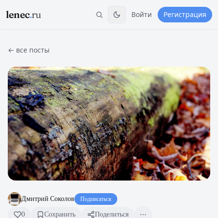
lenec
.
ru
Войти
Регистрация
← все посты
Дмитрий Соколов
Подписаться
0
Сохранить
Поделиться