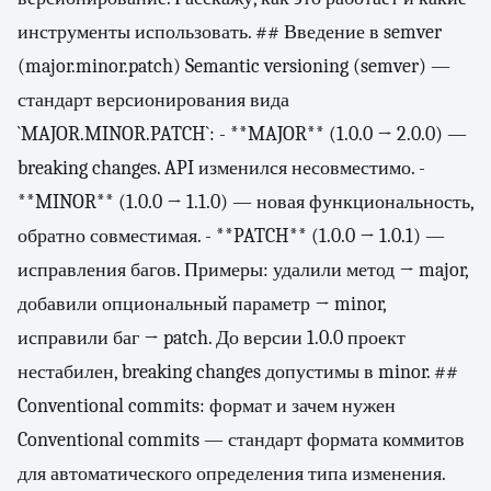
инструменты использовать. ## Введение в semver
(major.minor.patch) Semantic versioning (semver) —
стандарт версионирования вида
`MAJOR.MINOR.PATCH`: - **MAJOR** (1.0.0 → 2.0.0) —
breaking changes. API изменился несовместимо. -
**MINOR** (1.0.0 → 1.1.0) — новая функциональность,
обратно совместимая. - **PATCH** (1.0.0 → 1.0.1) —
исправления багов. Примеры: удалили метод → major,
добавили опциональный параметр → minor,
исправили баг → patch. До версии 1.0.0 проект
нестабилен, breaking changes допустимы в minor. ##
Conventional commits: формат и зачем нужен
Conventional commits — стандарт формата коммитов
для автоматического определения типа изменения.