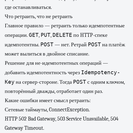
где останавливаться.
Что ретраить, что не ретраить
Главное правило — ретраить только идемпотентные
GET
PUT
DELETE
операции.
,
,
по HTTP-спеке
POST
POST
идемпотентны.
— нет. Ретрай
на платёж
может вылиться в двойное списание.
Решение для не-идемпотентных операций —
Idempotency-
добавить идемпотентность через
Key
POST
на сервер-стороне. Тогда
с одним ключом,
повторённый дважды, отработает один раз.
Какие ошибки имеет смысл ретраить:
Сетевые таймауты, ConnectException.
HTTP 502 Bad Gateway, 503 Service Unavailable, 504
Gateway Timeout.