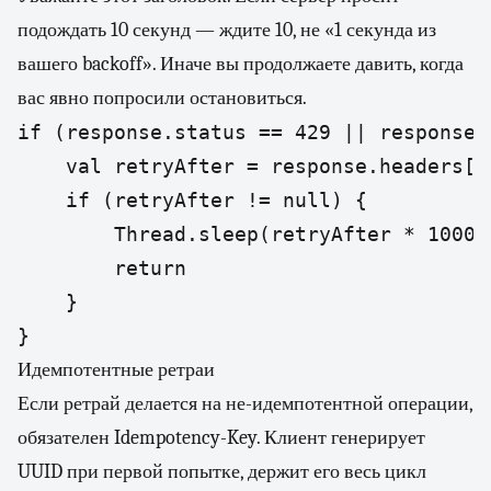
подождать 10 секунд — ждите 10, не «1 секунда из
вашего backoff». Иначе вы продолжаете давить, когда
вас явно попросили остановиться.
if (response.status == 429 || response.
    val retryAfter = response.headers["
    if (retryAfter != null) {

        Thread.sleep(retryAfter * 1000)

        return

    }

}
Идемпотентные ретраи
Если ретрай делается на не-идемпотентной операции,
обязателен Idempotency-Key. Клиент генерирует
UUID при первой попытке, держит его весь цикл