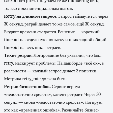
backoff без jitter. Получаем те же thundering herd,
только с экспоненциальным шагом.
Retry на длинном запросе.
Запрос таймаутится через
30 секунд, ретрай делает то же самое, ещё 30 секунд.
Бюджет времени съедается. Решение — короткий
timeout на отдельную попытку и прикладной общий
timeout на весь цикл ретраев.
Тихие ретраи.
Логирование без указания, что был
retry, маскирует проблемы. На дашборде «всё ок», в
реальности — каждый запрос делает 3 попытки.
Метрика retry_rate должна быть.
Ретраи бизнес-ошибок.
Сервис вернул
«недостаточно средств», клиент ретраит. Через 30
секунд — снова «недостаточно средств». Логирует
это как «временная ошибка». Различайте бизнес-