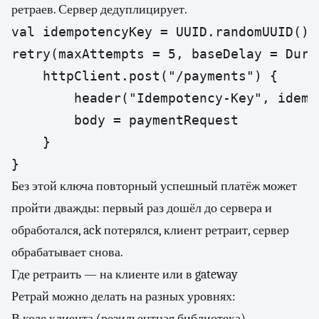
ретраев. Сервер дедуплицирует.
val idempotencyKey = UUID.randomUUID().t
retry(maxAttempts = 5, baseDelay = Dura
    httpClient.post("/payments") {

        header("Idempotency-Key", idempo
        body = paymentRequest

    }

}
Без этой ключа повторный успешный платёж может
пройти дважды: первый раз дошёл до сервера и
обработался, ack потерялся, клиент ретраит, сервер
обрабатывает снова.
Где ретраить — на клиенте или в gateway
Ретрай можно делать на разных уровнях:
В коде клиента (резильентная библиотека).