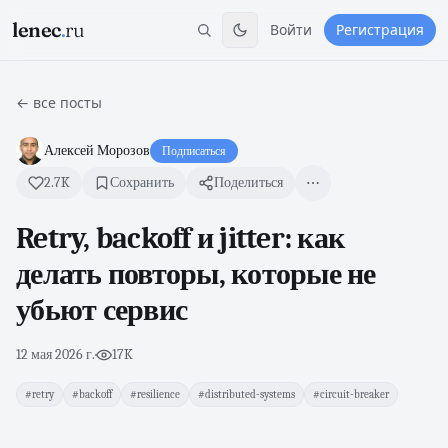
lenec
.
ru
Войти
Регистрация
← все посты
Алексей Морозов
Подписаться
2.7K
Сохранить
Поделиться
Retry, backoff и jitter: как
делать повторы, которые не
убьют сервис
12 мая 2026 г.
·
17K
#retry
#backoff
#resilience
#distributed-systems
#circuit-breaker