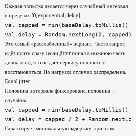
Каждая попытка делается через случайный интервал
в пределах [0, exponential_delay].
val capped = min(baseDelay.toMillis() *
val delay = Random.nextLong(0, capped)
Это самый «расслабленный» вариант. Часто запрос
идёт почти сразу (если jitter попал в нижнюю часть
диапазона), что не даёт сервису полностью
восстановиться. Но нагрузка отлично распределена.
Equal jitter
Половина интервала фиксирована, половина —
случайна.
val capped = min(baseDelay.toMillis() *
val delay = capped / 2 + Random.nextLon
Гарантирует минимальную задержку, при этом