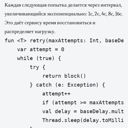
Каждая следующая попытка делается через интервал,
увеличивающийся экспоненциально: 1с, 2с, 4с, 8с, 16с.
Это даёт сервису время восстановиться и
распределяет нагрузку.
fun <T> retry(maxAttempts: Int, baseDel
    var attempt = 0

    while (true) {

        try {

            return block()

        } catch (e: Exception) {

            attempt++

            if (attempt >= maxAttempts 
            val delay = baseDelay.multi
            Thread.sleep(delay.toMillis(